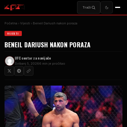
Traži
Početna
Vijesti
Beneil Dariush nakon poraza
VIJESTI
BENEIL DARIUSH NAKON PORAZA
UFC centar za navijače
Svibanj 5, 2026
6 min je pročitao