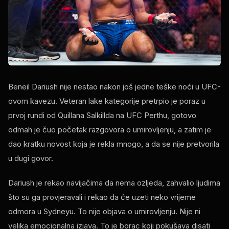
Beneil Dariush nije nestao nakon još jedne teške noći u UFC-
ovom kavezu. Veteran lake kategorije pretrpio je poraz u
prvoj rundi od Quillana Salkillda na UFC Perthu, gotovo
odmah je čuo početak razgovora o umirovljenju, a zatim je
dao kratku novost koja je rekla mnogo, a da se nije pretvorila
u dugi govor.
Dariush je rekao navijačima da nema ozljeda, zahvalio ljudima
što su ga provjeravali i rekao da će uzeti neko vrijeme
odmora u Sydneyu. To nije objava o umirovljenju. Nije ni
velika emocionalna izjava. To je borac koji pokušava disati