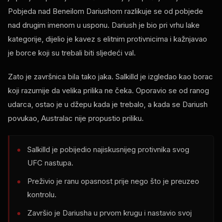
Pobjeda nad Beneilom Dariushom razlikuje se od pobjede
nad drugim imenom u usponu. Dariush je bio pri vrhu lake
kategorije, dijelio je kavez s elitnim protivnicima i kažnjavao
je borce koji su trebali biti sljedeći val.
Zato je završnica bila tako jaka. Salkilld je izgledao kao borac
koji razumije da velika prilika ne čeka. Oporavio se od ranog
udarca, ostao je u džepu kada je trebalo, a kada se Dariush
povukao, Australac nije propustio priliku.
Salkilld je pobijedio najiskusnijeg protivnika svog
UFC nastupa.
Preživio je ranu opasnost prije nego što je preuzeo
kontrolu.
Završio je Dariusha u prvom krugu i nastavio svoj