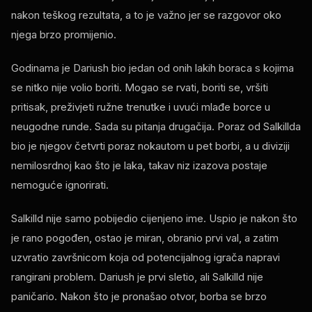
nakon teškog rezultata, a to je važno jer se razgovor oko
njega brzo promijenio.
Godinama je Dariush bio jedan od onih lakih boraca s kojima
se nitko nije volio boriti. Mogao se rvati, boriti se, vršiti
pritisak, preživjeti ružne trenutke i uvući mlađe borce u
neugodne runde. Sada su pitanja drugačija. Poraz od Salkillda
bio je njegov četvrti poraz nokautom u pet borbi, a u diviziji
nemilosrdnoj kao što je laka, takav niz izazova postaje
nemoguće ignorirati.
Salkilld nije samo pobijedio cijenjeno ime. Uspio je nakon što
je rano pogođen, ostao je miran, obranio prvi val, a zatim
uzvratio završnicom koja od potencijalnog igrača napravi
rangirani problem. Dariush je prvi sletio, ali Salkilld nije
paničario. Nakon što je pronašao otvor, borba se brzo