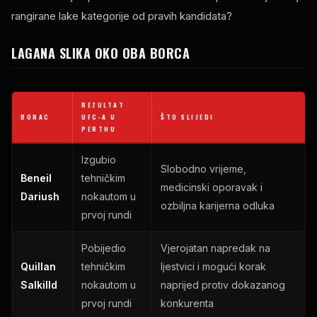
rangirane lake kategorije od pravih kandidata?
LAGANA SLIKA OKO OBA BORCA
REZULTAT
BORAC
UFC-A U
ŠTO SLIJEDI
PERTHU
Izgubio
Slobodno vrijeme,
Beneil
tehničkim
medicinski oporavak i
Dariush
nokautom u
ozbiljna karijerna odluka
prvoj rundi
Pobijedio
Vjerojatan napredak na
Quillan
tehničkim
ljestvici i mogući korak
Salkilld
nokautom u
naprijed protiv dokazanog
prvoj rundi
konkurenta