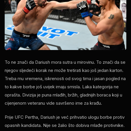
To ne znači da Dariush mora sutra u mirovinu. To znači da se
njegov sljedeći korak ne može tretirati kao još jedan karton.
Treba mu vremena, iskrenosti od svog tima i jasan pogled na
to kakve borbe još uvijek imaju smisla. Laka kategorija ne
oprašta. Divizija je puna mlađih, bržih, gladnijih boraca koji u
cijenjenom veteranu vide savršeno ime za krađu.
Prije UFC Pertha, Dariush je već prihvatio ulogu borbe protiv
opasnih kandidata. Nije se žalio što dobiva mlađe protivnike.