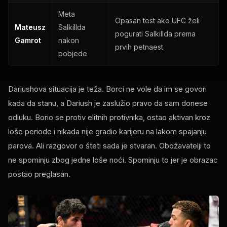
Meta
Opasan test ako UFC želi
Mateusz
Salkillda
pogurati Salkillda prema
Gamrot
nakon
prvih petnaest
pobjede
Dariushova situacija je teža. Borci ne vole da im se govori
kada da stanu, a Dariush je zaslužio pravo da sam donese
odluku. Borio se protiv elitnih protivnika, ostao aktivan kroz
loše periode i nikada nije gradio karijeru na lakom spajanju
parova. Ali razgovor o šteti sada je stvaran. Obožavatelji to
ne spominju zbog jedne loše noći. Spominju to jer je obrazac
postao preglasan.