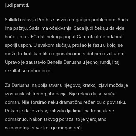
ljudi pamtiti.
Salkilld ostavlja Perth s sasvim drugačijim problemom. Sada
ima pažnju. Sada ima očekivanja. Sada ljudi čekaju da vide
hoće li mu UFC dati nekoga poput Gamrota ili će odabrati
sporiji uspon. U svakom slučaju, prošao je fazu u kojoj se
može tretirati kao tiho regionalno ime s dobrim rezultatom.
Upravo je zaustavio Beneila Dariusha u jednoj rundi, i taj
rezultat se dobro čuje.
Za Dariusha, najbolja stvar u njegovoj kratkoj izjavi možda je
izostanak ishitrenog obećanja. Nije rekao da se vraća
odmah. Nije forsirao neku dramatičnu rečenicu o povratku.
Rekao je da je zdrav, zahvalio ljudima i na trenutak se
odmaknuo. Nakon takvog poraza, to je vjerojatno
najpametnija stvar koju je mogao reći.