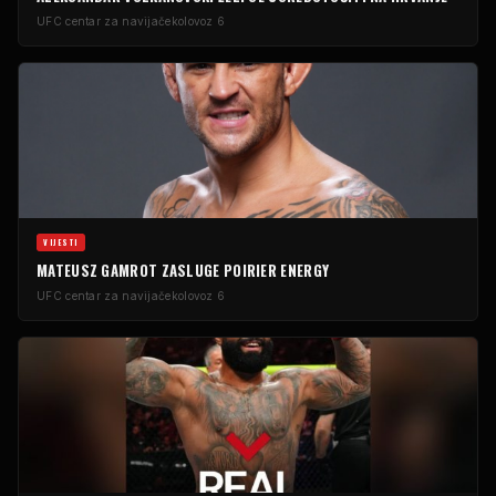
UFC centar za navijače
kolovoz 6
VIJESTI
MATEUSZ GAMROT ZASLUGE POIRIER ENERGY
UFC centar za navijače
kolovoz 6