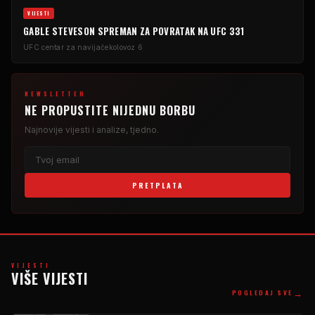
VIJESTI
GABLE STEVESON SPREMAN ZA POVRATAK NA UFC 331
UFC centar za navijače
kolovoz 6
NEWSLETTER
NE PROPUSTITE NIJEDNU BORBU
Najnovije vijesti i analize, tjedno.
PRETPLATA
VIJESTI
VIŠE VIJESTI
→
POGLEDAJ SVE