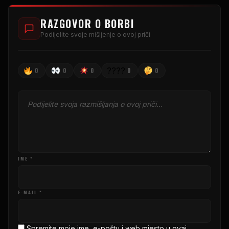
RAZGOVOR O BORBI
Podijelite svoje mišljenje o ovoj priči
????
0
0
0
0
0
IME *
E-MAIL *
Spremite moje ime, e-poštu i web mjesto u ovaj