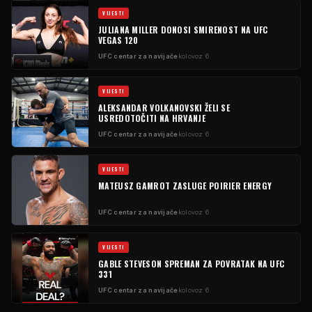
VIJESTI
JULIANA MILLER DONOSI SMIRENOST NA UFC
VEGAS 120
UFC centar za navijače
kolovoz 6
VIJESTI
ALEKSANDAR VOLKANOVSKI ŽELI SE
USREDOTOČITI NA HRVANJE
UFC centar za navijače
kolovoz 6
VIJESTI
MATEUSZ GAMROT ZASLUGE POIRIER ENERGY
UFC centar za navijače
kolovoz 6
VIJESTI
GABLE STEVESON SPREMAN ZA POVRATAK NA UFC
331
UFC centar za navijače
kolovoz 6