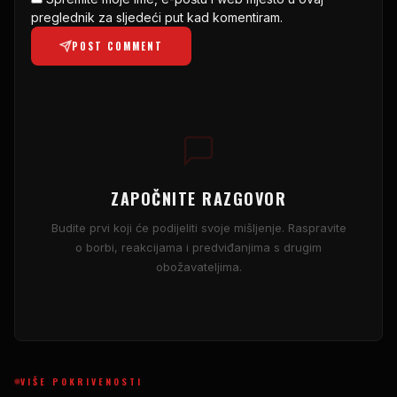
preglednik za sljedeći put kad komentiram.
POST COMMENT
ZAPOČNITE RAZGOVOR
Budite prvi koji će podijeliti svoje mišljenje. Raspravite
o borbi, reakcijama i predviđanjima s drugim
obožavateljima.
VIŠE POKRIVENOSTI