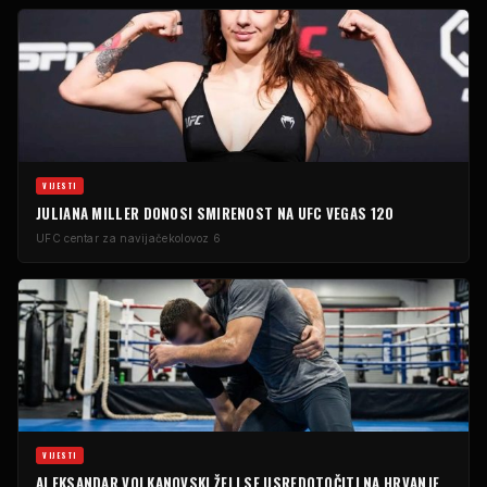
VIJESTI
JULIANA MILLER DONOSI SMIRENOST NA UFC VEGAS 120
UFC centar za navijače
kolovoz 6
VIJESTI
ALEKSANDAR VOLKANOVSKI ŽELI SE USREDOTOČITI NA HRVANJE