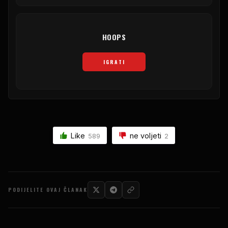
HOOPS
IGRATI
Like
ne voljeti
589
2
PODIJELITE OVAJ ČLANAK