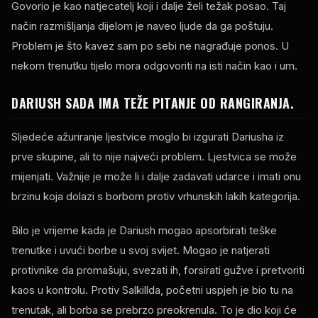
Govorio je kao natjecatelj koji i dalje želi težak posao. Taj
način razmišljanja dijelom je naveo ljude da ga poštuju.
Problem je što kavez sam po sebi ne nagrađuje ponos. U
nekom trenutku tijelo mora odgovoriti na isti način kao i um.
DARIUSH SADA IMA TEŽE PITANJE OD RANGIRANJA.
Sljedeće ažuriranje ljestvice moglo bi izgurati Dariusha iz
prve skupine, ali to nije najveći problem. Ljestvica se može
mijenjati. Važnije je može li i dalje zadavati udarce i imati onu
brzinu koja dolazi s borbom protiv vrhunskih lakih kategorija.
Bilo je vrijeme kada je Dariush mogao apsorbirati teške
trenutke i uvući borbe u svoj svijet. Mogao je natjerati
protivnike da promašuju, svezati ih, forsirati gužve i pretvoriti
kaos u kontrolu. Protiv Salkillda, početni uspjeh je bio tu na
trenutak, ali borba se prebrzo preokrenula. To je dio koji će