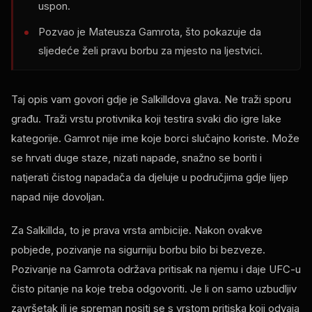
uspon.
Pozvao je Mateusza Gamrota, što pokazuje da
sljedeće želi pravu borbu za mjesto na ljestvici.
Taj opis vam govori gdje je Salkilldova glava. Ne traži sporu
građu. Traži vrstu protivnika koji testira svaki dio igre lake
kategorije. Gamrot nije ime koje borci slučajno koriste. Može
se hrvati duge staze, nizati napade, snažno se boriti i
natjerati čistog napadača da djeluje u područjima gdje lijep
napad nije dovoljan.
Za Salkillda, to je prava vrsta ambicije. Nakon ovakve
pobjede, pozivanje na sigurniju borbu bilo bi bezveze.
Pozivanje na Gamrota održava pritisak na njemu i daje UFC-u
čisto pitanje na koje treba odgovoriti. Je li on samo uzbudljiv
završetak ili je spreman nositi se s vrstom pritiska koji odvaja