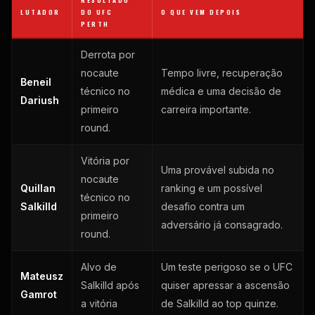
RESULTADO
LUTADOR
DO UFC
O QUE VEM DEPOIS
PERTH
Derrota por
nocaute
Tempo livre, recuperação
Beneil
técnico no
médica e uma decisão de
Dariush
primeiro
carreira importante.
round.
Vitória por
Uma provável subida no
nocaute
Quillan
ranking e um possível
técnico no
Salkilld
desafio contra um
primeiro
adversário já consagrado.
round.
Alvo de
Um teste perigoso se o UFC
Mateusz
Salkilld após
quiser apressar a ascensão
Gamrot
a vitória
de Salkilld ao top quinze.