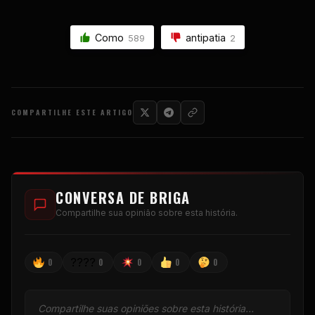
Como
antipatia
589
2
COMPARTILHE ESTE ARTIGO
CONVERSA DE BRIGA
Compartilhe sua opinião sobre esta história.
????
0
0
0
0
0