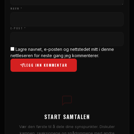
NAVN *
E-POST *
Lagre navnet, e-posten og nettstedet mitt i denne
nettleseren for neste gang jeg kommenterer.
LEGG INN KOMMENTAR
START SAMTALEN
Vær den første til å dele dine synspunkter. Diskuter
kampen, reaksjonene og spådommene med andre