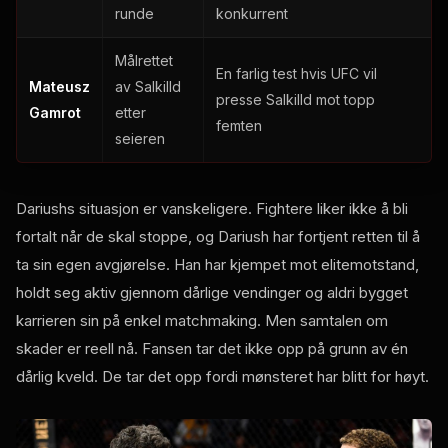
runde
konkurrent
Målrettet
En farlig test hvis UFC vil
Mateusz
av Salkilld
presse Salkilld mot topp
Gamrot
etter
femten
seieren
Dariushs situasjon er vanskeligere. Fightere liker ikke å bli
fortalt når de skal stoppe, og Dariush har fortjent retten til å
ta sin egen avgjørelse. Han har kjempet mot elitemotstand,
holdt seg aktiv gjennom dårlige vendinger og aldri bygget
karrieren sin på enkel matchmaking. Men samtalen om
skader er reell nå. Fansen tar det ikke opp på grunn av én
dårlig kveld. De tar det opp fordi mønsteret har blitt for høyt.