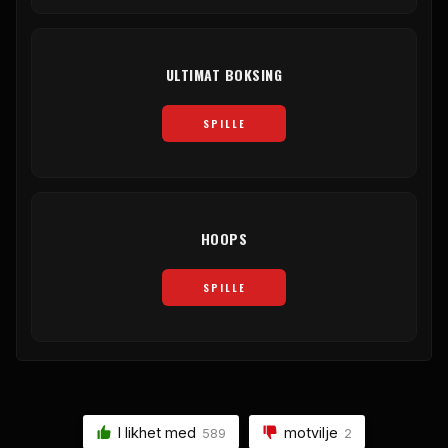
ULTIMAT BOKSING
SPILLE
HOOPS
SPILLE
I likhet med
motvilje
589
2