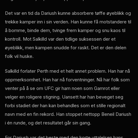
Det var en tid da Dariush kunne absorbere tøffe øyeblikk og
trekke kamper inn i sin verden. Han kunne få motstandere til
å bomme, binde dem, tvinge frem kamper og snu kaos til
kontroll. Mot Salkilld var den tidlige suksessen der et
øyeblikk, men kampen snudde for raskt. Det er den delen
folk vil huske.
Salkilld forlater Perth med et helt annet problem. Han har nå
oppmerksomhet. Han har nå forventninger. Nå har folk som
venter på å se om UFC gir ham noen som Gamrot eller
velger en roligere stigning. Uansett har han beveget seg
forbi stadiet der han kan behandles som et stille regionalt
navn med en fin rekord. Han stoppet nettopp Beneil Dariush
i én runde, og det resultatet går sin gang.
For Dariush var det beste med den korte uttalelsen hans