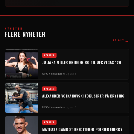
NYHETER
FLERE NYHETER
→
SE ALT
NYHETER
JULIANA MILLER BRINGER RO TIL UFC VEGAS 120
UFC-fansenter
august 6
NYHETER
ALEXANDER VOLKANOVSKI FOKUSERER PÅ BRYTING
UFC-fansenter
august 6
NYHETER
MATEUSZ GAMROT KREDITERER POIRIER ENERGY