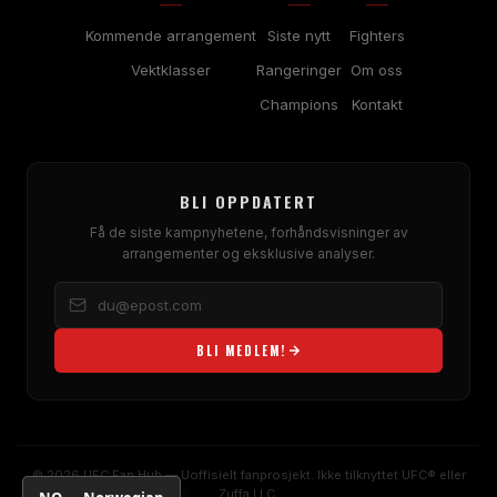
Kommende arrangement
Siste nytt
Fighters
Vektklasser
Rangeringer
Om oss
Champions
Kontakt
BLI OPPDATERT
Få de siste kampnyhetene, forhåndsvisninger av
arrangementer og eksklusive analyser.
BLI MEDLEM!
© 2026 UFC Fan Hub — Uoffisielt fanprosjekt. Ikke tilknyttet UFC® eller
Zuffa LLC.