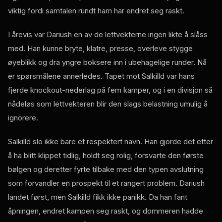
viktig fordi samtalen rundt ham har endret seg raskt.
I årevis var Dariush en av de lettvekterne ingen likte å slåss
med. Han kunne bryte, klatre, presse, overleve stygge
øyeblikk og dra yngre boksere inn i ubehagelige runder. Nå
er spørsmålene annerledes. Tapet mot Salkilld var hans
fjerde knockout-nederlag på fem kamper, og i en divisjon så
nådeløs som lettvekteren blir den slags belastning umulig å
ignorere.
Salkilld slo ikke bare et respektert navn. Han gjorde det etter
å ha blitt klippet tidlig, holdt seg rolig, forsvarte den første
bølgen og deretter fyrte tilbake med den typen avslutning
som forvandler en prospekt til et rangert problem. Dariush
landet først, men Salkilld fikk ikke panikk. Da han fant
åpningen, endret kampen seg raskt, og dommeren hadde