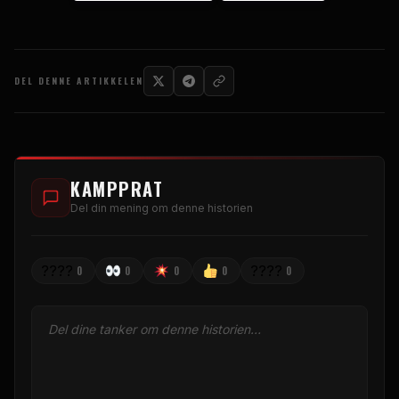
DEL DENNE ARTIKKELEN
KAMPPRAT
Del din mening om denne historien
????
????
0
0
0
0
0