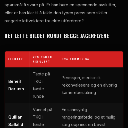
spørsmål å svare på. Er han bare en spennende avslutter,
eller er han klar til å takle den typen press som skiller
rangerte lettvektere fra ekte utfordrere?
DET LETTE BILDET RUNDT BEGGE JAGERFLYENE
UFC PERTH-
FIGHTER
HVA KOMMER SÅ
RESULTAT
Tapte på
Permisjon, medisinsk
Beneil
TKO i
rekonvalesens og en alvorlig
Dariush
første
karrierebeslutning
runde
Vunnet på
En sannsynlig
Quillan
TKO i
rangeringsfordel og et mulig
Salkilld
første
steg opp mot en bevist