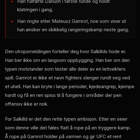
Han fullførte Dariush i første runde og holdt
klatringen i gang.
Han ringte etter Mateusz Gamrot, noe som viser at
han ønsker en skikkelig rangeringskamp neste gang.
Den utropsmeldingen forteller deg hvor Salkillds hode er.
Han ber ikke om en langsom oppbygging. Han ber om den
typen motstander som tester alle deler av en lettvekters
spill. Gamrot er ikke et navn fighters slenger rundt seg ved
et uhell. Han kan bryte i lange perioder, kjedeangrep, kjempe
hardt og få en ren spiss til å fungere i områder der pen
offensiv ikke er nok.
For Salkilld er det den rette typen ambisjon. Etter en seier
som denne ville det føles flatt å rope på en tryggere kamp.
Å rope på Gamrot holder på varmen og gir UFC et rent