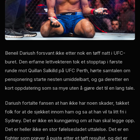
Beneil Dariush forsvant ikke etter nok en tøff natt i UFC-
buret. Den erfarne lettvekteren tok et stopptap i første
runde mot Quillan Salkilld på UFC Perth, hørte samtalen om
pensjonering starte nesten umiddelbart, og ga deretter en
kort oppdatering som sa mye uten å gjøre det til en lang tale.
Dariush fortalte fansen at han ikke har noen skader, takket
folk for at de sjekket innom ham og sa at han vil ta litt fri i
Sydney. Det er ikke en kunngjøring om at han skal legge opp.
Det er heller ikke en stor følelsesladet uttalelse. Det er en
fighter som prøver å puste etter et tøft resultat, og det er