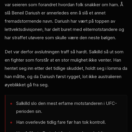
var seieren som forandret hvordan folk snakker om ham. Å
slå Beneil Dariush er annerledes enn å slå et annet
fremadstormende navn. Dariush har vært på toppen av
lettvektsdivisjonen, har delt buret med elitemotstandere og
har straffet utøvere som skulle være den neste bølgen.
Det var derfor avslutningen traff så hardt. Salkilld så ut som
en fighter som forstår at en stor mulighet ikke venter. Han
hentet seg inn etter det tidlige skuddet, holdt seg i lomma da
han måtte, og da Dariush først rygget, lot ikke australieren
øyeblikket gå fra seg.
Salkilld slo den mest erfarne motstanderen i UFC-
perioden sin.
Han overlevde tidlig fare før han tok kontroll.