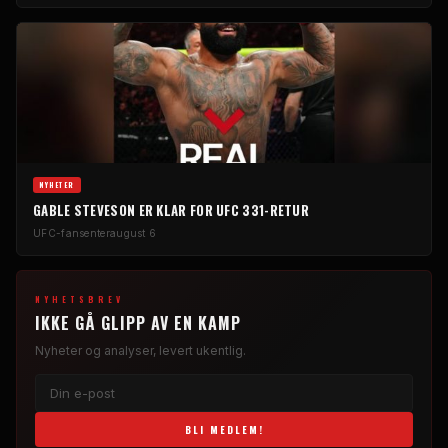
NYHETER
GABLE STEVESON ER KLAR FOR UFC 331-RETUR
UFC-fansenter
august 6
NYHETSBREV
IKKE GÅ GLIPP AV EN KAMP
Nyheter og analyser, levert ukentlig.
BLI MEDLEM!