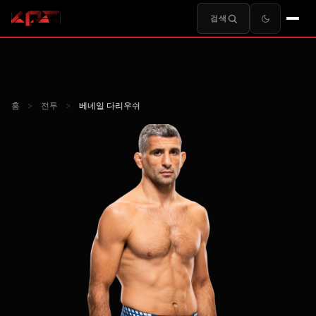
검색
홈
>
전투
>
베네일 다리우쉬