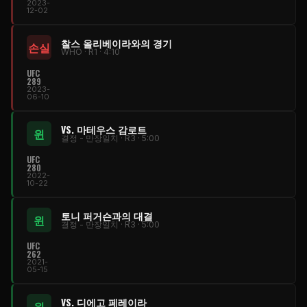
2023-
12-02
찰스 올리베이라와의 경기
손실
WHO · R1 · 4:10
UFC
289
2023-
06-10
VS. 마테우스 감로트
윈
결정 - 만장일치 · R3 · 5:00
UFC
280
2022-
10-22
토니 퍼거슨과의 대결
윈
결정 - 만장일치 · R3 · 5:00
UFC
262
2021-
05-15
VS. 디에고 페레이라
윈