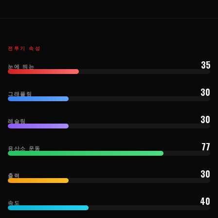
전투기 속성
35
눈에 띄는
30
그래플링
30
레슬링
77
유산소 운동
30
출력
40
속도