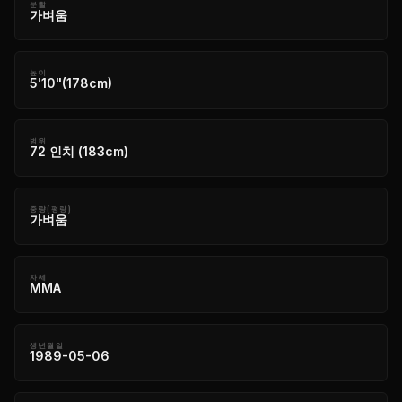
분할
가벼움
높이
5'10"(178cm)
범위
72 인치 (183cm)
중량(평량)
가벼움
자세
MMA
생년월일
1989-05-06