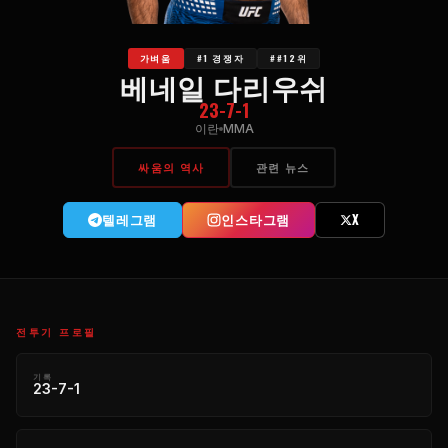
가벼움
#1 경쟁자
##12위
베네일 다리우쉬
23-7-1
이란
MMA
싸움의 역사
관련 뉴스
텔레그램
인스타그램
X
전투기 프로필
기록
23-7-1