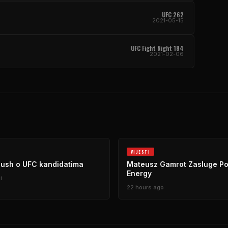
UFC 262
2021-05-15
UFC Fight Night 184
2021-02-06
VIJESTI
iush o UFC kandidatima
Mateusz Gamrot Zasluge Poi
Energy
i
22 hours ago