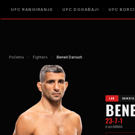
UFC RANGIRANJE
UFC DOGAĐAJI
UFC BORCI
Početna
>
Fighters
>
Beneil Dariush
LAK
KANDID
BENE
23-7-1
Iran
MMA