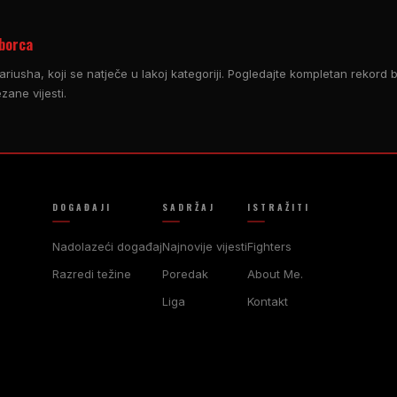
 borca
ariusha, koji se natječe u lakoj kategoriji. Pogledajte kompletan rekord bo
ane vijesti.
DOGAĐAJI
SADRŽAJ
ISTRAŽITI
Nadolazeći događaj
Najnovije vijesti
Fighters
Razredi težine
Poredak
About Me.
Liga
Kontakt