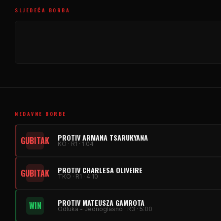
SLJEDEĆA BORBA
NEDAVNE BORBE
PROTIV ARMANA TSARUKYANA
GUBITAK
KO · R1 · 1:04
PROTIV CHARLESA OLIVEIRE
GUBITAK
TKO · R1 · 4:10
PROTIV MATEUSZA GAMROTA
WIN
Odluka - Jednoglasno · R3 · 5:00