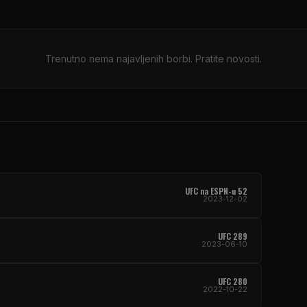
Trenutno nema najavljenih borbi. Pratite novosti.
UFC na ESPN-u 52
2023-12-02
UFC 289
2023-06-10
UFC 280
2022-10-22