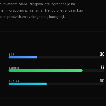
veobuhvatnom MMA. Njegova igra izgrađena je na
arnim i grappling izmjenama. Trenutno je rangiran kao
pasan protivnik za svakoga u toj kategoriji.
30
BORI
77
KARDIO
40
BRZINA