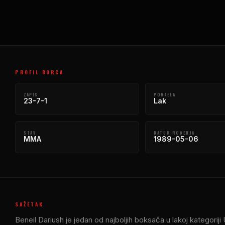
PROFIL BORCA
ZAPIS
PODJELA
23-7-1
Lak
STAV
DATUM ROĐENJA
MMA
1989-05-06
SAŽETAK
Beneil Dariush je jedan od najboljih boksača u lakoj kategori