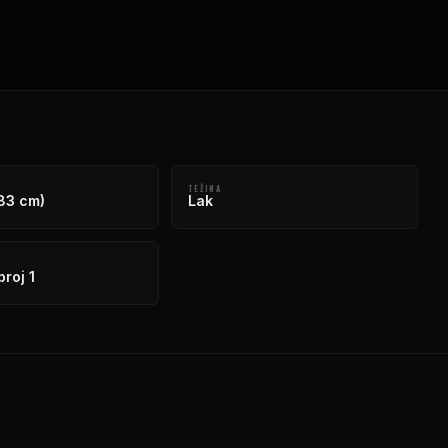
TEŽINA
183 cm)
Lak
roj 1