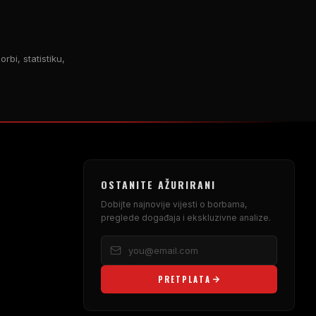
rbi, statistiku,
OSTANITE AŽURIRANI
Dobijte najnovije vijesti o borbama,
preglede događaja i ekskluzivne analize.
PRETPLATA