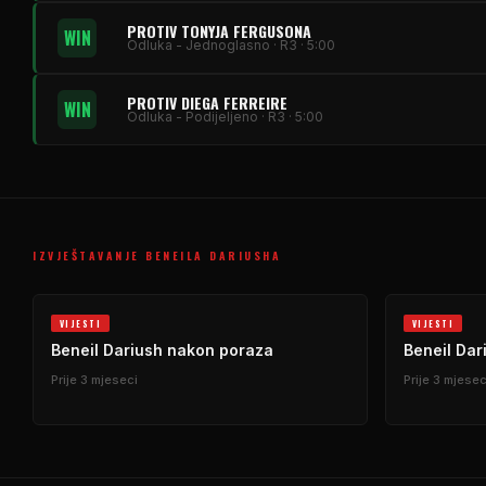
PROTIV TONYJA FERGUSONA
WIN
Odluka - Jednoglasno · R3 · 5:00
PROTIV DIEGA FERREIRE
WIN
Odluka - Podijeljeno · R3 · 5:00
IZVJEŠTAVANJE BENEILA DARIUSHA
VIJESTI
VIJESTI
Beneil Dariush nakon poraza
Beneil Dar
Prije 3 mjeseci
Prije 3 mjesec