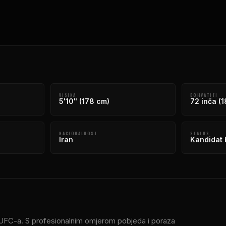
VISINA
DOHVATITI
5'10" (178 cm)
72 inča (
NACIONALNOST
STATUS
Iran
Kandidat b
ji UFC-a. S profesionalnim omjerom pobjeda i poraza