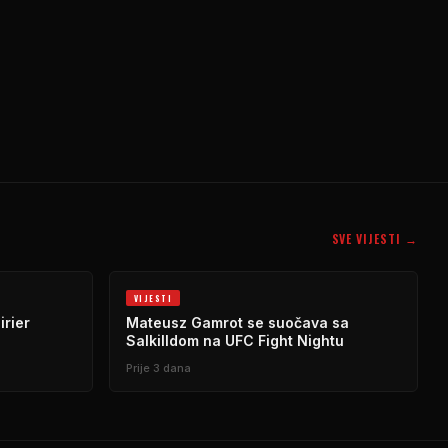
SVE VIJESTI →
VIJESTI
rier
Mateusz Gamrot se suočava sa
Salkilldom na UFC Fight Nightu
Prije 3 dana