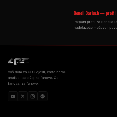
Beneil Dariush — profil
Potpuni profil za Beneila D
nadolazeće mečeve i povez
Vaš dom za UFC vijesti, karte borbi,
analize i sadržaj za fanove. Od
fanova, za fanove.