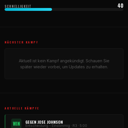
40
SCHNELLIGKEIT
NÄCHSTER KAMPF
Aktuell ist kein Kampf angekündigt. Schauen Sie
später wieder vorbei, um Updates zu erhalten.
AKTUELLE KÄMPFE
GEGEN JOSE JOHNSON
WIN
Entscheidung – Einstimmig · R3 · 5:00