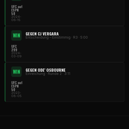
UFC auf
ESPN
58
2024-
06-15
GEGEN CJ VERGARA
WIN
Entscheidung – Einstimmig · R3 · 5:00
UFC
299
2024-
03-09
GEGEN ODE' OSBOURNE
WIN
Einreichung · Runde 2 · 3:11
UFC auf
ESPN
50
2023-
08-05