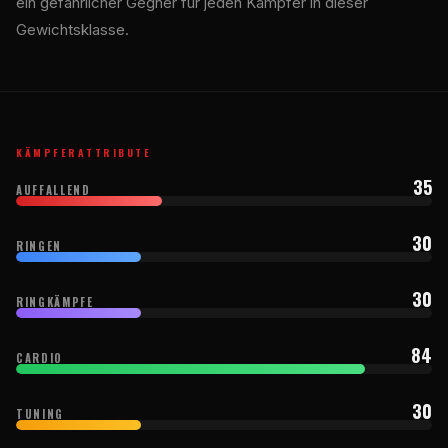
ein gefährlicher Gegner für jeden Kämpfer in dieser
Gewichtsklasse.
KÄMPFERATTRIBUTE
35
AUFFALLEND
30
RINGEN
30
RINGKÄMPFE
84
CARDIO
30
TUNING