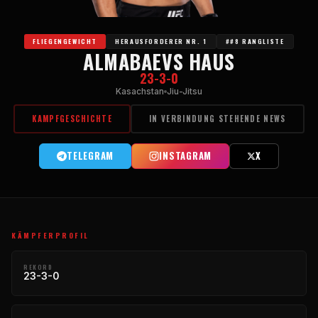
FLIEGENGEWICHT
HERAUSFORDERER NR. 1
##8 RANGLISTE
ALMABAEVS HAUS
23-3-0
Kasachstan
Jiu-Jitsu
KAMPFGESCHICHTE
IN VERBINDUNG STEHENDE NEWS
TELEGRAM
INSTAGRAM
X
KÄMPFERPROFIL
REKORD
23-3-0