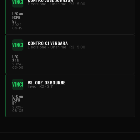
VINCI
Decisione - Unanime · R3 · 5:00
UFC on
ESPN
58
2024-
06-15
CONTRO CJ VERGARA
VINCI
Decisione - Unanime · R3 · 5:00
UFC
299
2024-
03-09
VS. ODE' OSBOURNE
VINCI
Invio · R2 · 3:11
UFC on
ESPN
50
2023-
08-05