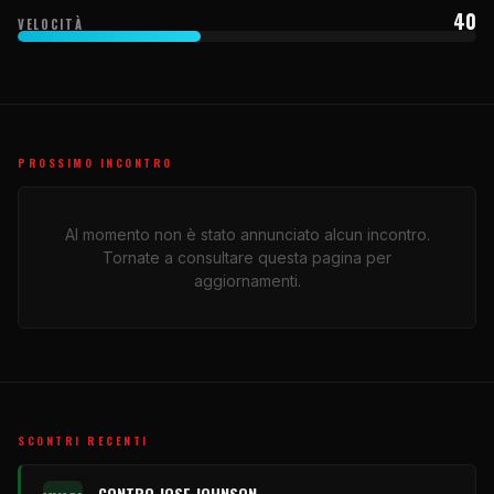
40
VELOCITÀ
PROSSIMO INCONTRO
Al momento non è stato annunciato alcun incontro.
Tornate a consultare questa pagina per
aggiornamenti.
SCONTRI RECENTI
CONTRO JOSE JOHNSON