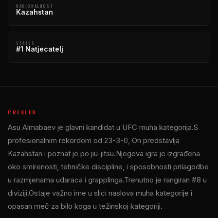
NACIONALNOST
Kazahstan
STATUS
#1 Natjecatelj
PREGLED
Asu Almabaev je glavni kandidat u
UFC
muha kategorija.S
profesionalnim rekordom od 23-3-0, On predstavlja
Kazahstan i poznat je po jiu-jitsu.Njegova igra je izgrađena
oko smirenosti, tehničke discipline, i sposobnosti prilagodbe
u razmjenama udaraca i grapplinga.Trenutno je rangiran #8 u
diviziji.Ostaje važno ime u slici naslova muha kategorije i
opasan meč za bilo koga u težinskoj kategoriji.