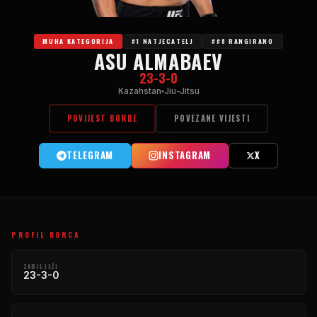
MUHA KATEGORIJA
#1 NATJECATELJ
##8 RANGIRANO
ASU ALMABAEV
23-3-0
Kazahstan
Jiu-Jitsu
POVIJEST BORBE
POVEZANE VIJESTI
TELEGRAM
INSTAGRAM
X
PROFIL BORCA
ZABILJEŽI
23-3-0