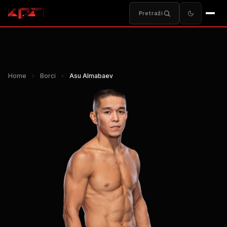
Pretraži
Home
›
Borci
›
Asu Almabaev