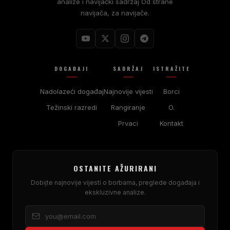
analize i navijački sadržaj Od strane
navijača, za navijače.
DOGAĐAJI
SADRŽAJ
ISTRAŽITE
Nadolazeći događaj
Najnovije vijesti
Borci
Težinski razredi
Rangiranje
O.
Prvaci
Kontakt
OSTANITE AŽURIRANI
Dobijte najnovije vijesti o borbama, preglede događaja i
ekskluzivne analize.