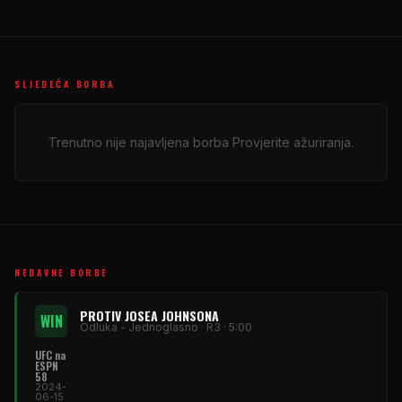
SLJEDEĆA BORBA
Trenutno nije najavljena borba Provjerite ažuriranja.
NEDAVNE BORBE
PROTIV JOSEA JOHNSONA
WIN
Odluka - Jednoglasno · R3 · 5:00
UFC
na
ESPN
58
2024-
06-15