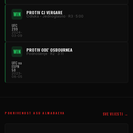
PROTIV CJ VERGARE
WIN
Odluka - Jednoglasno · R3 · 5:00
UFC
299
2024-
03-09
PROTIV ODE' OSBOURNEA
WIN
Podnošenje · R2 · 3:11
UFC
na
ESPN
50
2023-
08-05
POKRIVENOST ASU ALMABAEVA
SVE VIJESTI →