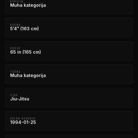
DIVIZIJA
Muha kategorija
VISINA
5'4" (163 cm)
DOSEG
65 in (165 cm)
TEŽINA
Muha kategorija
STAV
Jiu-Jitsu
DATUM ROĐENJA
1994-01-25