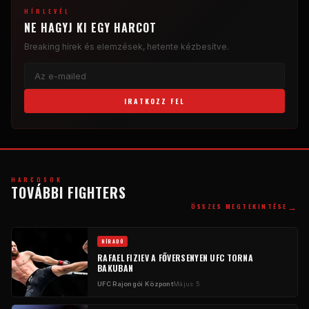
HÍRLEVÉL
NE HAGYJ KI EGY HARCOT
Breaking
hírek és elemzések, hetente kézbesítve.
IRATKOZZ FEL
HARCOSOK
TOVÁBBI FIGHTERS
→
ÖSSZES MEGTEKINTÉSE
HÍRADÓ
RAFAEL FIZIEV A FŐVERSENYEN
UFC
TORNA
BAKUBAN
UFC
Rajongói Központ
Május 5