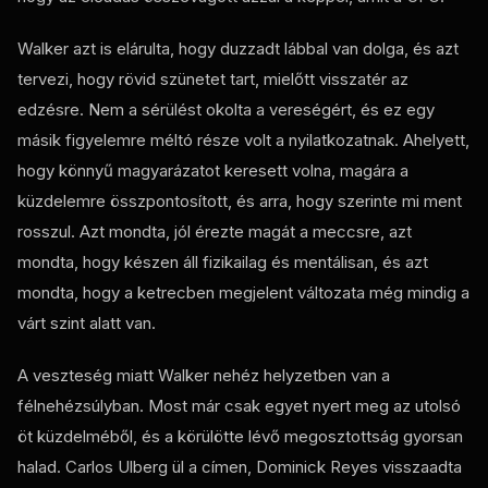
Walker azt is elárulta, hogy duzzadt lábbal van dolga, és azt
tervezi, hogy rövid szünetet tart, mielőtt visszatér az
edzésre. Nem a sérülést okolta a vereségért, és ez egy
másik figyelemre méltó része volt a nyilatkozatnak. Ahelyett,
hogy könnyű magyarázatot keresett volna, magára a
küzdelemre összpontosított, és arra, hogy szerinte mi ment
rosszul. Azt mondta, jól érezte magát a meccsre, azt
mondta, hogy készen áll fizikailag és mentálisan, és azt
mondta, hogy a ketrecben megjelent változata még mindig a
várt szint alatt van.
A veszteség miatt Walker nehéz helyzetben van a
félnehézsúlyban. Most már csak egyet nyert meg az utolsó
öt küzdelméből, és a körülötte lévő megosztottság gyorsan
halad. Carlos Ulberg ül a címen, Dominick Reyes visszaadta