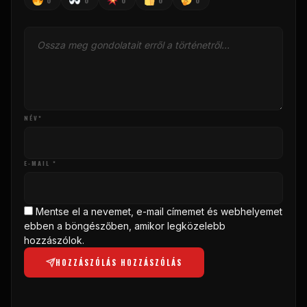
0
0
0
0
0
NÉV*
E-MAIL *
Mentse el a nevemet, e-mail címemet és webhelyemet
ebben a böngészőben, amikor legközelebb
hozzászólok.
HOZZÁSZÓLÁS HOZZÁSZÓLÁS