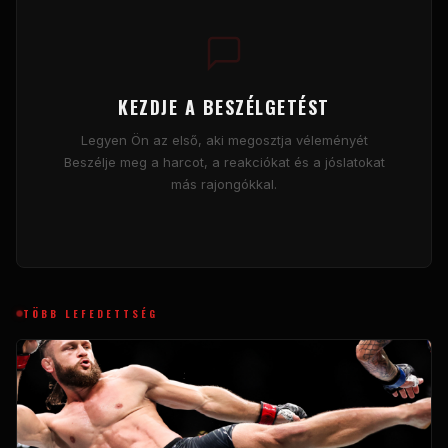
KEZDJE A BESZÉLGETÉST
Legyen Ön az első, aki megosztja véleményét
Beszélje meg a harcot, a reakciókat és a jóslatokat
más rajongókkal.
TÖBB LEFEDETTSÉG