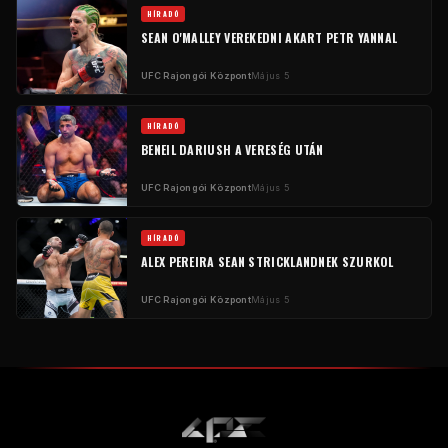
HÍRADÓ
SEAN O'MALLEY VEREKEDNI AKART PETR YANNAL
UFC
Rajongói Központ
Május 5
HÍRADÓ
BENEIL DARIUSH A VERESÉG UTÁN
UFC
Rajongói Központ
Május 5
HÍRADÓ
ALEX PEREIRA SEAN STRICKLANDNEK SZURKOL
UFC
Rajongói Központ
Május 5