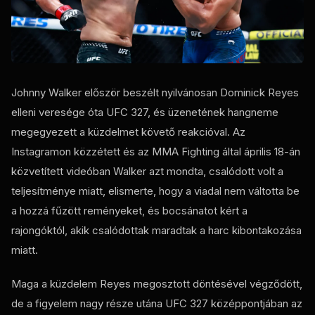
Johnny Walker először beszélt nyilvánosan Dominick Reyes
elleni veresége óta
UFC
327, és üzenetének hangneme
megegyezett a küzdelmet követő reakcióval. Az
Instagramon közzétett és az MMA Fighting által április 18-án
közvetített videóban Walker azt mondta, csalódott volt a
teljesítménye miatt, elismerte, hogy a viadal nem váltotta be
a hozzá fűzött reményeket, és bocsánatot kért a
rajongóktól, akik csalódottak maradtak a harc kibontakozása
miatt.
Maga a küzdelem Reyes megosztott döntésével végződött,
de a figyelem nagy része utána
UFC
327 középpontjában az