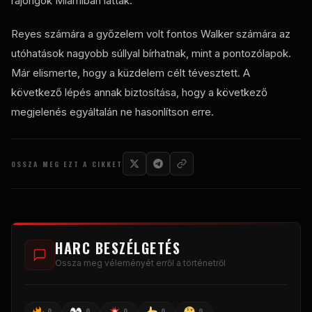
rajongók Miamiban láttak.
Reyes számára a győzelem volt fontos Walker számára az
utóhatások nagyobb súllyal bírhatnak, mint a pontozólapok.
Már elismerte, hogy a küzdelem célt tévesztett. A
következő lépés annak biztosítása, hogy a következő
megjelenés egyáltalán ne hasonlítson erre.
OSSZA MEG EZT A CIKKET
HARC BESZÉLGETÉS
Ossza meg véleményét erről a történetről