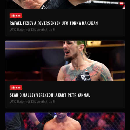
HÍRADÓ
RAFAEL FIZIEV A FŐVERSENYEN
UFC
TORNA BAKUBAN
UFC
Rajongói Központ
Május 5
HÍRADÓ
SEAN O'MALLEY VEREKEDNI AKART PETR YANNAL
UFC
Rajongói Központ
Május 5