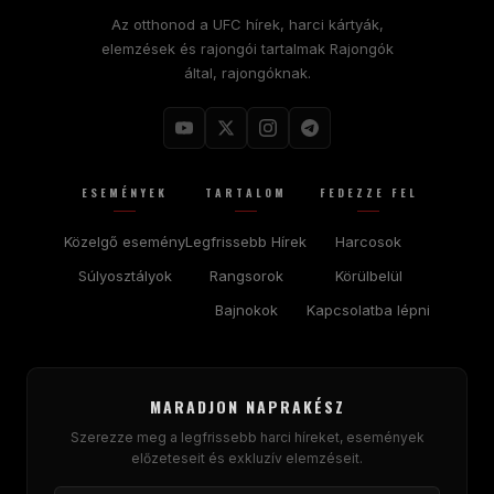
Az otthonod a
UFC
hírek, harci kártyák,
elemzések és rajongói tartalmak Rajongók
által, rajongóknak.
ESEMÉNYEK
TARTALOM
FEDEZZE FEL
Közelgő esemény
Legfrissebb Hírek
Harcosok
Súlyosztályok
Rangsorok
Körülbelül
Bajnokok
Kapcsolatba lépni
MARADJON NAPRAKÉSZ
Szerezze meg a legfrissebb harci híreket, események
előzeteseit és exkluzív elemzéseit.