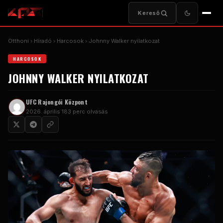
Kereső
Otthoni
Híradó
Harcosok
Johnny Walker nyilatkozat
HARCOSOK
JOHNNY WALKER NYILATKOZAT
UFC
Rajongói Központ
2026. április 18
3 perc olvasás