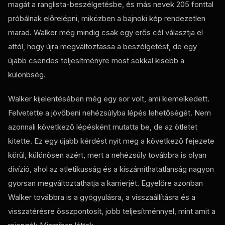
magát a ranglista-beszélgetésbe, és más nevek 205 fonttal
próbálnak előrelépni, miközben a bajnoki kép rendezetlen
marad. Walker még mindig csak egy erős cél választja el
attól, hogy újra megváltoztassa a beszélgetést, de egy
újabb csendes teljesítményre most sokkal kisebb a
különbség.
Walker kijelentésében még egy sor volt, ami kiemelkedett.
Felvetette a jövőbeni nehézsúlyba lépés lehetőségét. Nem
azonnali következő lépésként mutatta be, de az ötletet
kitette. Ez egy újabb kérdést nyit meg a következő fejezete
körül, különösen azért, mert a nehézsúly továbbra is olyan
divízió, ahol az atletikusság és a kiszámíthatatlanság nagyon
gyorsan megváltoztathatja a karrierjét. Egyelőre azonban
Walker továbbra is a gyógyulásra, a visszaállításra és a
visszatérésre összpontosít, jobb teljesítménnyel, mint amit a