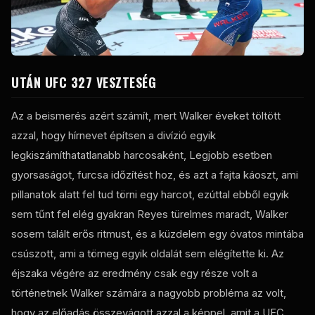
UTÁN
UFC
327 VESZTESÉG
Az a beismerés azért számít, mert Walker éveket töltött
azzal, hogy hírnevet építsen a divízió egyik
legkiszámíthatatlanabb harcosaként, Legjobb esetben
gyorsaságot, furcsa időzítést hoz, és azt a fajta káoszt, ami
pillanatok alatt fel tud törni egy harcot, ezúttal ebből egyik
sem tűnt fel elég gyakran Reyes türelmes maradt, Walker
sosem talált erős ritmust, és a küzdelem egy óvatos mintába
csúszott, ami a tömeg egyik oldalát sem elégítette ki. Az
éjszaka végére az eredmény csak egy része volt a
történetnek Walker számára a nagyobb probléma az volt,
hogy az előadás összevágott azzal a képpel, amit a
UFC
.