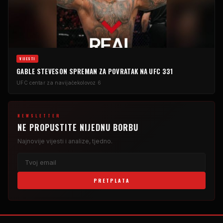
VIJESTI
GABLE STEVESON SPREMAN ZA POVRATAK NA UFC 331
UFC centar za navijače
kolovoz 6
NEWSLETTER
NE PROPUSTITE NIJEDNU BORBU
Najnovije vijesti i analize, tjedno.
PRETPLATA