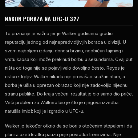
NAKON PORAZA NA UFC-U 327
To priznanje je važno jer je Walker godinama gradio
reputaciju jednog od najnepredvidljivijih boraca u diviziji. U
svom najboljem izdanju donosi brzinu, neobičan tajming i
vrstu kaosa koji može prekinuti borbu u sekundama. Ovaj put
ništa od toga nije se pojavljivalo dovoljno često. Reyes je
ostao strpljiv, Walker nikada nije pronašao snažan ritam, a
borba je ušla u oprezan obrazac koji nije zadovoljio nijednu
stranu publike. Do kraja večeri, rezultat je bio samo dio priče.
Veći problem za Walkera bio je što je njegova izvedba
narušila imidž koji je izgradio u UFC-u.
Walker je također otkrio da se bori s otečenim stopalom i da
planira uzeti kratku pauzu prije povratka treninzima. Nije