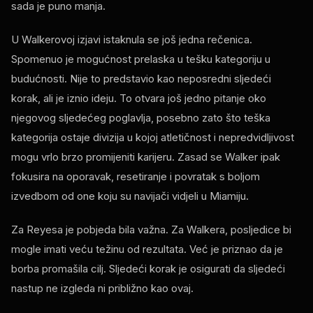
sada je puno manja.
U Walkerovoj izjavi istaknula se još jedna rečenica.
Spomenuo je mogućnost prelaska u tešku kategoriju u
budućnosti. Nije to predstavio kao neposredni sljedeći
korak, ali je iznio ideju. To otvara još jedno pitanje oko
njegovog sljedećeg poglavlja, posebno zato što teška
kategorija ostaje divizija u kojoj atletičnost i nepredvidljivost
mogu vrlo brzo promijeniti karijeru. Zasad se Walker ipak
fokusira na oporavak, resetiranje i povratak s boljom
izvedbom od one koju su navijači vidjeli u Miamiju.
Za Reyesa je pobjeda bila važna. Za Walkera, posljedice bi
mogle imati veću težinu od rezultata. Već je priznao da je
borba promašila cilj. Sljedeći korak je osigurati da sljedeći
nastup ne izgleda ni približno kao ovaj.