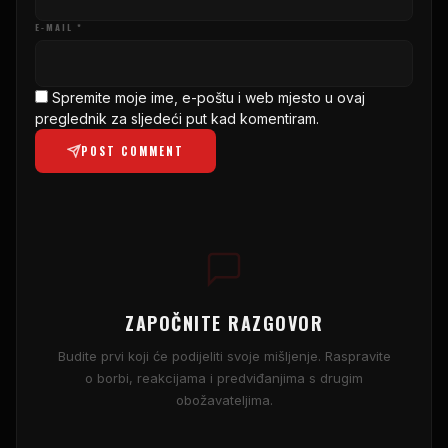
E-MAIL *
Spremite moje ime, e-poštu i web mjesto u ovaj
preglednik za sljedeći put kad komentiram.
POST COMMENT
ZAPOČNITE RAZGOVOR
Budite prvi koji će podijeliti svoje mišljenje. Raspravite
o borbi, reakcijama i predviđanjima s drugim
obožavateljima.