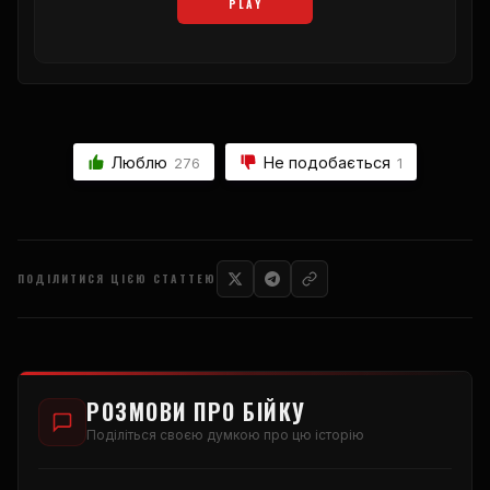
PLAY
Люблю
Не подобається
276
1
ПОДІЛИТИСЯ ЦІЄЮ СТАТТЕЮ
РОЗМОВИ ПРО БІЙКУ
Поділіться своєю думкою про цю історію