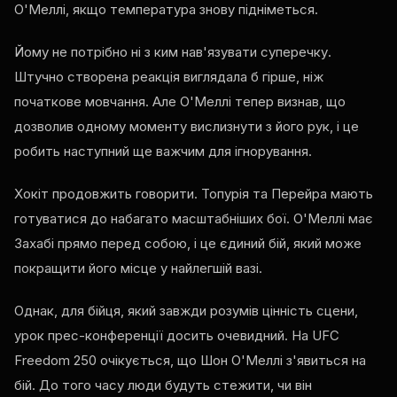
О'Меллі, якщо температура знову підніметься.
Йому не потрібно ні з ким нав'язувати суперечку.
Штучно створена реакція виглядала б гірше, ніж
початкове мовчання. Але О'Меллі тепер визнав, що
дозволив одному моменту вислизнути з його рук, і це
робить наступний ще важчим для ігнорування.
Хокіт продовжить говорити. Топурія та Перейра мають
готуватися до набагато масштабніших бої. О'Меллі має
Захабі прямо перед собою, і це єдиний бій, який може
покращити його місце у найлегшій вазі.
Однак, для бійця, який завжди розумів цінність сцени,
урок прес-конференції досить очевидний. На UFC
Freedom 250 очікується, що Шон О'Меллі з'явиться на
бій. До того часу люди будуть стежити, чи він