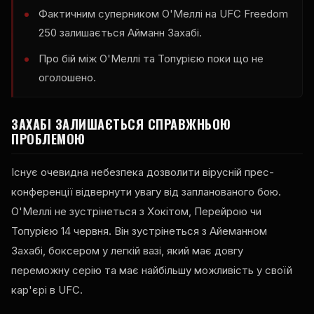
Фактичним суперником О'Меллі на UFC Freedom
250 залишається Айманн Захабі.
Про бій між О'Меллі та Топурією поки що не
оголошено.
ЗАХАБІ ЗАЛИШАЄТЬСЯ СПРАВЖНЬОЮ
ПРОБЛЕМОЮ
Існує очевидна небезпека дозволити вірусній прес-
конференції відвернути увагу від запланованого бою.
О'Меллі не зустрінеться з Хокітом, Перейрою чи
Топурією 14 червня. Він зустрінеться з Айеманном
Захабі, боксером у легкій вазі, який має довгу
переможну серію та має найбільшу можливість у своїй
кар'єрі в UFC.