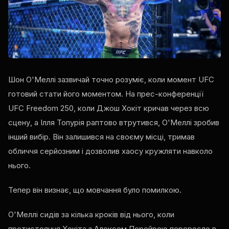
Шон О'Меллі зазвичай точно розуміє, коли момент UFC
готовий стати його моментом. На прес-конференції
UFC Freedom 250, коли Джош Хокіт кричав через всю
сцену, а Ілля Топурія раптово втрутився, О'Меллі зробив
інший вибір. Він залишився на своєму місці, тримав
обличчя серйозним і дозволив хаосу кружляти навколо
нього.
Тепер він визнає, що мовчання було помилкою.
О'Меллі сидів за кілька кроків від нього, коли
протистояння Хокіта з Алексом Перейрою переросло в