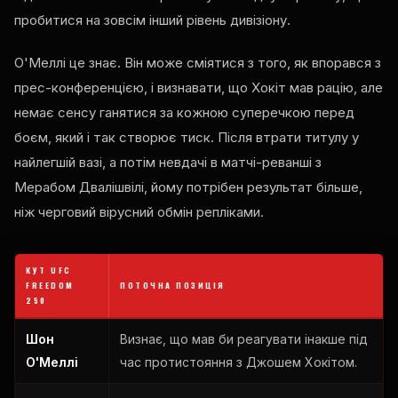
пробитися на зовсім інший рівень дивізіону.
О'Меллі це знає. Він може сміятися з того, як впорався з
прес-конференцією, і визнавати, що Хокіт мав рацію, але
немає сенсу ганятися за кожною суперечкою перед
боєм, який і так створює тиск. Після втрати титулу у
найлегшій вазі, а потім невдачі в матчі-реванші з
Мерабом Двалішвілі, йому потрібен результат більше,
ніж черговий вірусний обмін репліками.
КУТ UFC
FREEDOM
ПОТОЧНА ПОЗИЦІЯ
250
Шон
Визнає, що мав би реагувати інакше під
О'Меллі
час протистояння з Джошем Хокітом.