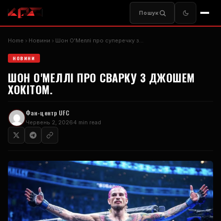
Пошук
Home
Новини
Шон О'Меллі про суперечку з…
НОВИНИ
ШОН О'МЕЛЛІ ПРО СВАРКУ З ДЖОШЕМ
ХОКІТОМ.
Фан-центр UFC
Червень 2, 2026
4 min read