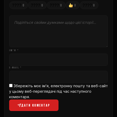
????
????
????
????
0
0
0
0
0
ІМ’Я *
E-MAIL *
Збережіть моє ім’я, електронну пошту та веб-сайт
у цьому веб-переглядачі під час наступного
коментаря.
ДАТИ КОМЕНТАР