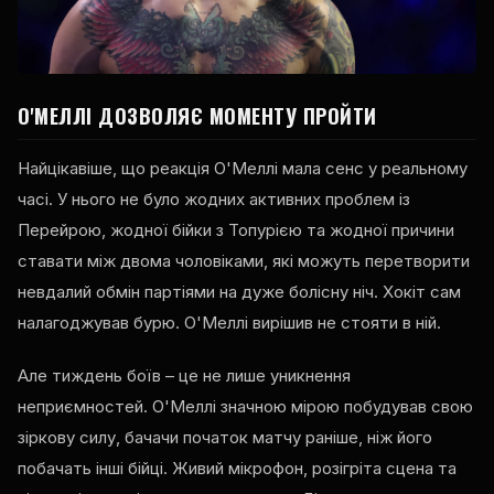
О'МЕЛЛІ ДОЗВОЛЯЄ МОМЕНТУ ПРОЙТИ
Найцікавіше, що реакція О'Меллі мала сенс у реальному
часі. У нього не було жодних активних проблем із
Перейрою, жодної бійки з Топурією та жодної причини
ставати між двома чоловіками, які можуть перетворити
невдалий обмін партіями на дуже болісну ніч. Хокіт сам
налагоджував бурю. О'Меллі вирішив не стояти в ній.
Але тиждень боїв – це не лише уникнення
неприємностей. О'Меллі значною мірою побудував свою
зіркову силу, бачачи початок матчу раніше, ніж його
побачать інші бійці. Живий мікрофон, розігріта сцена та