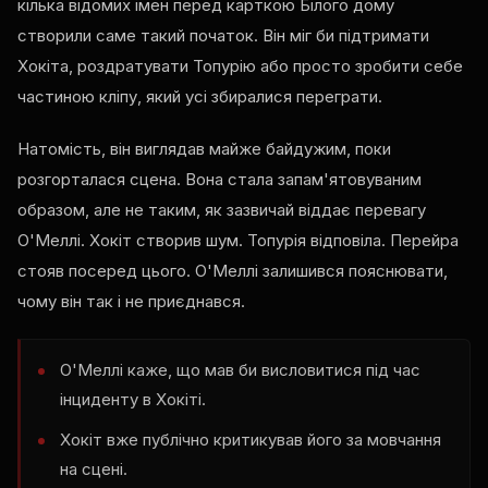
кілька відомих імен перед карткою Білого дому
створили саме такий початок. Він міг би підтримати
Хокіта, роздратувати Топурію або просто зробити себе
частиною кліпу, який усі збиралися переграти.
Натомість, він виглядав майже байдужим, поки
розгорталася сцена. Вона стала запам'ятовуваним
образом, але не таким, як зазвичай віддає перевагу
О'Меллі. Хокіт створив шум. Топурія відповіла. Перейра
стояв посеред цього. О'Меллі залишився пояснювати,
чому він так і не приєднався.
О'Меллі каже, що мав би висловитися під час
інциденту в Хокіті.
Хокіт вже публічно критикував його за мовчання
на сцені.