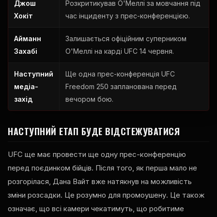
Джош
Розкритикував О'Меллі за мовчання під
Хокіт
час інциденту з прес-конференцією.
Айманн
Залишається офіційним суперником
Захабі
О'Меллі на карді UFC 14 червня.
Наступний
Ще одна прес-конференція UFC
медіа-
Freedom 250 запланована перед
захід
вечором бою.
НАСТУПНИЙ ЕТАП БУДЕ ВІДСТЕЖУВАТИСЯ
UFC ще має провести ще одну прес-конференцію
перед поєдинком бійців. Після того, як перша мало не
розгорілася, Дана Вайт вже натякнув на можливість
зміни розсадки. Це розумно для промоушену. Це також
означає, що всі камери чекатимуть, що робитиме