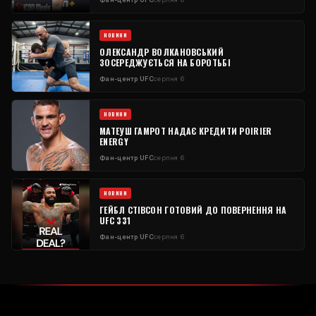
НОВИНИ
ОЛЕКСАНДР ВОЛКАНОВСЬКИЙ
ЗОСЕРЕДЖУЄТЬСЯ НА БОРОТЬБІ
Фан-центр UFC
серпня 6
НОВИНИ
МАТЕУШ ГАМРОТ НАДАЄ КРЕДИТИ POIRIER
ENERGY
Фан-центр UFC
серпня 6
НОВИНИ
ГЕЙБЛ СТІВСОН ГОТОВИЙ ДО ПОВЕРНЕННЯ НА
UFC 331
Фан-центр UFC
серпня 6