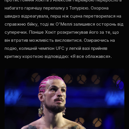
набагато гарячішу перепалку з Топурією. Охорона
швидко відреагувала, перш ніж сцена перетворилася на
справжню бійку, тоді як О'Меллі залишився осторонь від
суперечки. Пізніше Хокіт розкритикував його за те, що
він втратив можливість висловитися. Озираючись на
подію, колишній чемпіон UFC у легкій вазі прийняв
критику короткою відповіддю: «Я все облажався».