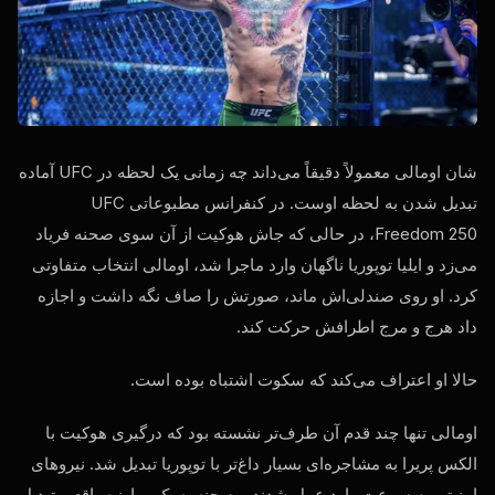
شان اومالی معمولاً دقیقاً می‌داند چه زمانی یک لحظه در UFC آماده
تبدیل شدن به لحظه اوست. در کنفرانس مطبوعاتی UFC
Freedom 250، در حالی که جاش هوکیت از آن سوی صحنه فریاد
می‌زد و ایلیا توپوریا ناگهان وارد ماجرا شد، اومالی انتخاب متفاوتی
کرد. او روی صندلی‌اش ماند، صورتش را صاف نگه داشت و اجازه
داد هرج و مرج اطرافش حرکت کند.
حالا او اعتراف می‌کند که سکوت اشتباه بوده است.
اومالی تنها چند قدم آن طرف‌تر نشسته بود که درگیری هوکیت با
الکس پریرا به مشاجره‌ای بسیار داغ‌تر با توپوریا تبدیل شد. نیروهای
امنیتی به سرعت وارد عمل شدند و صحنه به یک مبارزه واقعی تبدیل