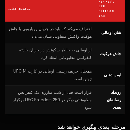
زاویه دید
UFC
موقعیت فعلی
FREEDOM
250
اعتراف می‌کند که باید در جریان رویارویی با جاش
شان اومالی
هوکیت واکنش متفاوتی نشان می‌داد.
از اومالی به خاطر سکوتش در جریان حادثه
جاش هوکیت
کنفرانس مطبوعاتی انتقاد کرد.
همچنان حریف رسمی اومالی در کارت UFC 14
ایمن ذهبی
ژوئن است.
رویداد
قرار است قبل از شب مبارزه، یک کنفرانس
رسانه‌ای
مطبوعاتی دیگر در UFC Freedom 250 برگزار
بعدی
شود.
مرحله بعدی پیگیری خواهد شد