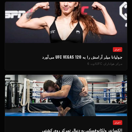
اخبار
جولیانا میلر آرامش را به UFC VEGAS 120 می‌آورد
مرکز هواداران UFC
اوت 6
اخبار
الکساندر ولکانوفسکی به دنبال تمرکز روی کشتی