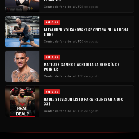
Centro de fans de la UFC
6 de agosto
NOTICIAS
ALEXANDER VOLKANOVSKI SE CENTRA EN LA LUCHA
LIBRE.
Centro de fans de la UFC
6 de agosto
NOTICIAS
MATEUSZ GAMROT ACREDITA LA ENERGÍA DE
POIRIER
Centro de fans de la UFC
6 de agosto
NOTICIAS
GABLE STEVESON LISTO PARA REGRESAR A UFC
331
Centro de fans de la UFC
6 de agosto