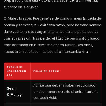
preparado y usar una victoria para ascender a un nivel muy
superior en la división.
O'Malley lo sabe. Puede reírse de cómo manejó la rueda de
prensa y admitir que Hokit tenía razón, pero no tiene sentido
darle vueltas a cada argumento antes de una pelea que ya
conlleva presión. Tras perder el título de peso gallo y luego
caer derrotado en la revancha contra Merab Dvalishvili,
necesita un resultado más que otro intercambio viral.
ÁNGULO DE
UFC FREEDOM
POSICIÓN ACTUAL
250
Admite que debería haber reaccionado
Sean
de otra manera durante el enfrentamiento
O'Malley
con Josh Hokit.