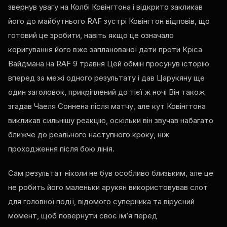
звернув увагу на Колбі Ковінгтона і відкрито закликав
його до майбутнього
RAF
зустрі Ковінгтон відповів, що
готовий це зробити, навіть якщо це означало
коригування його вже запланованої дати проти Кріса
Вайдмана на
RAF
9 травня Цей обмін просунув історію
вперед за межі одного результату і дав Царукяну ще
один заголовок, прикріплений до тієї ж ночі Він також
згадав Чаеля Соннена після матчу, але кут Ковінгтона
викликав сильнішу реакцію, оскільки він звучав набагато
ближче до реального наступного кроку, ніж
проходження після бою лінія.
Сам результат ніколи не був особливо близьким, але це
не робить його маленьки арукян використовував слот
для головної події, відомого суперника та вірусний
момент, щоб повернути своє ім’я перед