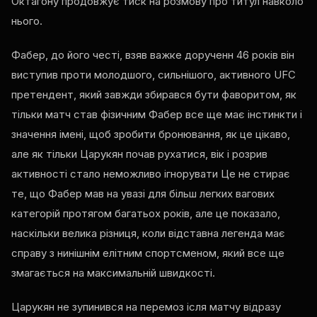
Октагону продовжує тиск на розмову про титул навколо
нього.
Фабер, до його честі, взяв важке дорученн 46 років він
виступив проти молодшого, сильнішого, активного
UFC
претендент, який завжди збирався бути фаворитом, як
тільки матч став фізичним Фабер все ще має інстинкти і
значення імені, щоб зробити бронювання, як це цікаво,
але як тільки Царукян почав рухатися, вік і розрив
активності стало неможливо ігнорувати Це не стирає
те, що Фабер мав на увазі для більш легких вагових
категорій протягом багатьох років, але це показало,
наскільки велика різниця, коли відставна легенда має
справу з нинішнім елітним спортсменом, який все ще
змагається на максимальній швидкості.
Царукян не зупинився на перемоз ісля матчу відразу