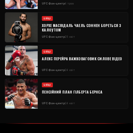
UFC
Фан-центр
4 трав
БІЙЦІ
ХОРХЕ МАСВІДАЛЬ ЧАЕЛЬ СОННЕН БОРЕТЬСЯ З
КАЛОУТОМ
UFC
Фан-центр
25 квіт
БІЙЦІ
АЛЕКС ПЕРЕЙРА ВАЖКОВАГОВИК СИЛОВЕ ВІДЕО
UFC
Фан-центр
24 квіт
БІЙЦІ
ПЕНСІЙНИЙ ПЛАН ГІЛБЕРТА БЕРНСА
UFC
Фан-центр
24 квіт