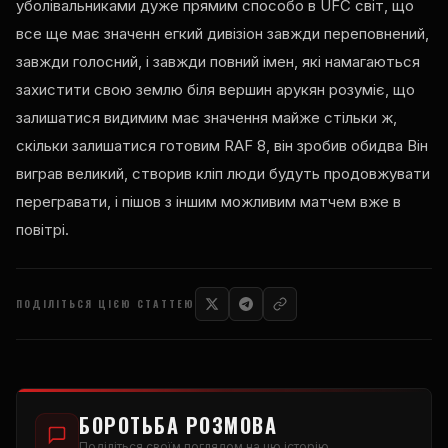
уболівальниками дуже прямим способо в
UFC
світ, що
все ще має значенн егкий дивізіон завжди переповнений,
завжди голосний, і завжди повний імен, які намагаються
захистити свою землю біля вершин арукян розуміє, що
залишатися видимим має значення майже стільки ж,
скільки залишатися готовим
RAF
8, він зробив обидва Він
виграв великий, створив кліп люди будуть продовжувати
перегравати, і пішов з іншим можливим матчем вже в
повітрі.
ПОДІЛІТЬСЯ ЦІЄЮ СТАТТЕЮ
БОРОТЬБА РОЗМОВА
Поділіться своїм поглядом на цю історію