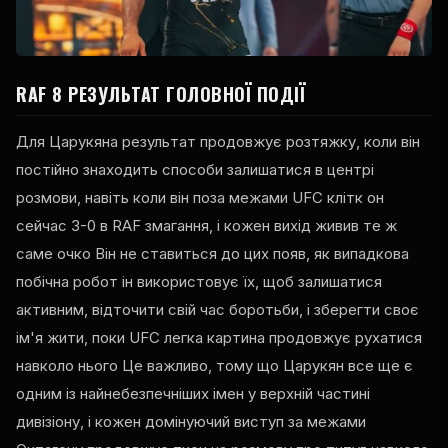
RAF
8 РЕЗУЛЬТАТ ГОЛОВНОЇ ПОДІЇ
Для Царукяна результат продовжує розтяжку, коли він
постійно знаходить способи залишатися в центрі
розмови, навіть коли він поза межами
UFC
клітк он
сейчас 3-0 в
RAF
змагання, і кожен вихід живив те ж
саме очко Він не ставиться до цих появ, як випадкова
побічна робот ін використовує їх, щоб залишатися
активним, відточити свій час боротьби, і зберегти своє
ім'я жити, поки
UFC
легка картина продовжує рухатися
навколо нього Це важливо, тому що Царукян все ще є
одним із найнебезпечніших імен у верхній частині
дивізіону, і кожен домінуючий виступ за межами