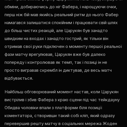
обміни, добираючись до ніг Фабера, і нарощуючи очки,
перш ніж бій мав якийсь реальний ритм до нього Фабер
намагався залишатися спокійним і працювати свій шлях
до більш чистих реакцій, але Царукян був занадто
швидким на входах і занадто гострий, як тільки він
отримав свої руки підключен о моменту першої реальної
фази матчу врегулював, Царукян вже був далеко
попереду і контролював як темп, так і позиці ін не
просто вигравав скрембл ін диктував, де весь матч
відбувається.
Найбільш обговорюваний момент настав, коли Царукян
вистрілив і збив Фабера з краю сцени під час тейкдауну
Обидва чоловіки впали з платформи біля позиції
коментатора, створивши такий собі кліп, який одразу
перевершив решту матчу в соціальних мережа Жоден