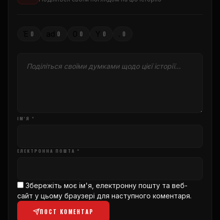
Έ
ad
0
Υ
.
0
0
0
0
0
ІМ'Я *
ЕЛЕКТРОННА ПОШТА *
Збережіть моє ім'я, електронну пошту та веб-
сайт у цьому браузері для наступного коментаря.
ПОСТ КОМЕНТАР