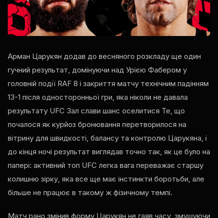
Арман Царукян додав до весняного розкладу ще один
гучний результат, домінуючи над Урією Фабером у
головній події
RAF
8 і закриття матчу технічним падінням
13-1 після односторонньої гри, яка ніколи не давала
результату
UFC
Зал слави шанс оселитися Те, що
почалося як курйоз бронювання перетворилося на
вітрину для швидкості, балансу та контролю Царукяна, і
до кінця ночі результат виглядав точно так, як це було на
папері: активний топ
UFC
легка вага переважає старшу
колишню зірку, яка все ще має інстинкти боротьби, але
більше не працює в такому ж фізичному темпі.
Матч рано змінив форму Царукян не гаяв часу, змушуючи