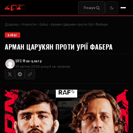
Пошук
Додому
Новости
Бійці
Арман Царукян проти Урії Фабера
БІЙЦІ
АРМАН ЦАРУКЯН ПРОТИ УРІЇ ФАБЕРА
UFC
Фан-центр
19 квітня 2026 року
4 хв читання