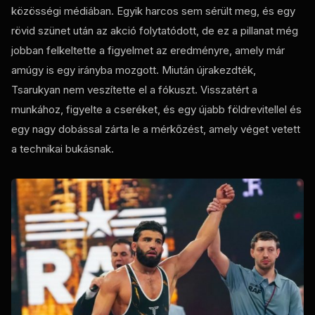
közösségi médiában. Egyik harcos sem sérült meg, és egy
rövid szünet után az akció folytatódott, de ez a pillanat még
jobban felkeltette a figyelmet az eredményre, amely már
amúgy is egy irányba mozgott. Miután újrakezdték,
Tsarukyan nem veszítette el a fókuszt. Visszatért a
munkához, figyelte a cseréket, és egy újabb földrevitellel és
egy nagy dobással zárta le a mérkőzést, amely véget vetett
a technikai bukásnak.