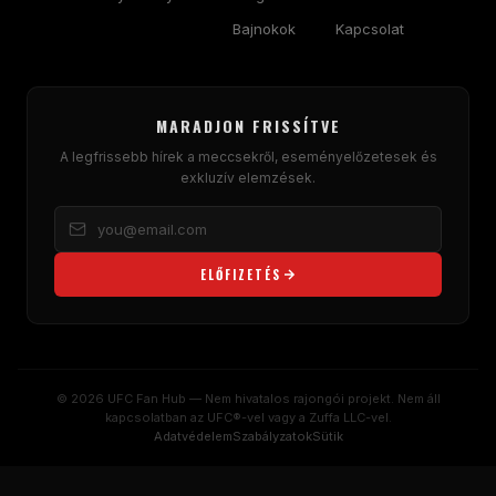
Bajnokok
Kapcsolat
MARADJON FRISSÍTVE
A legfrissebb hírek a meccsekről, eseményelőzetesek és
exkluzív elemzések.
ELŐFIZETÉS
© 2026 UFC Fan Hub — Nem hivatalos rajongói projekt. Nem áll
kapcsolatban az UFC®-vel vagy a Zuffa LLC-vel.
Adatvédelem
Szabályzatok
Sütik