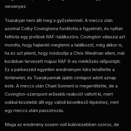
versenyez.
Tsarukyan nem állt meg a győzelemnél. A meccs után
azonnal Colby Covingtonra fordította a figyelmét, és nyíltan
felhívta egy jövőbeli RAF-találkozóra. Covington válaszul azt
mondta, hogy hajlandó megtenni a találkozót, még akkor is,
ha ez azt jelenti, hogy módosítja a Chris Weidman elleni, már
korábban tervezett májusi RAF 9-es mérkőzés időpontját.
Ez a párbeszéd egyetlen eredményen túlra lendítette a
történetet, és Tsarukyannak újabb címlapot adott aznap
este. A meccs után Chael Sonnent is megemlítette, de a
Covington-szempont erősebb reakciót váltott ki, mert
sokkal közelebb állt egy valódi következő lépéshez, mint
egy meccs utáni passzírozás.
Maga az eredmény sosem volt különösebben szoros, de