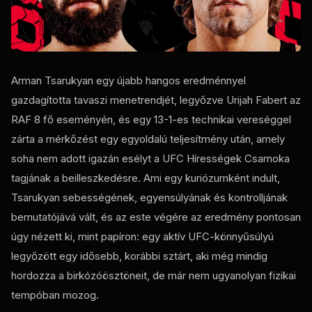
Arman Tsarukyan egy újabb hangos eredménnyel
gazdagította tavaszi menetrendjét, legyőzve Urijah Fabert az
RAF 8 fő eseményén, és egy 13-1-es technikai vereséggel
zárta a mérkőzést egy egyoldalú teljesítmény után, amely
soha nem adott igazán esélyt a UFC Hírességek Csarnoka
tagjának a beilleszkedésre. Ami egy kuriózumként indult,
Tsarukyan sebességének, egyensúlyának és kontrolljának
bemutatójává vált, és az este végére az eredmény pontosan
úgy nézett ki, mint papíron: egy aktív UFC-könnyűsúlyú
legyőzött egy idősebb, korábbi sztárt, aki még mindig
hordozza a birkózóösztöneit, de már nem ugyanolyan fizikai
tempóban mozog.