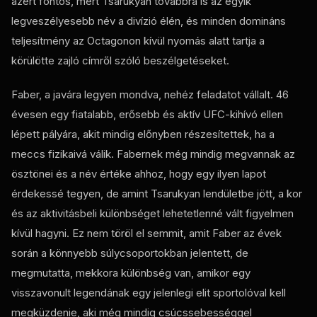
azért fontos, mert Tsarukyan továbbra is az egyik
legveszélyesebb név a divízió élén, és minden domináns
teljesítmény az Octagonon kívül nyomás alatt tartja a
körülötte zajló címről szóló beszélgetéseket.
Faber, a javára legyen mondva, nehéz feladatot vállalt. 46
évesen egy fiatalabb, erősebb és aktív UFC-kihívó ellen
lépett pályára, akit mindig előnyben részesítettek, ha a
meccs fizikaivá válik. Fabernek még mindig megvannak az
ösztönei és a név értéke ahhoz, hogy egy ilyen lapot
érdekessé tegyen, de amint Tsarukyan lendületbe jött, a kor
és az aktivitásbeli különbséget lehetetlenné vált figyelmen
kívül hagyni. Ez nem töröl el semmit, amit Faber az évek
során a könnyebb súlycsoportokban jelentett, de
megmutatta, mekkora különbség van, amikor egy
visszavonult legendának egy jelenlegi elit sportolóval kell
megküzdenie, aki még mindig csúcssebességgel