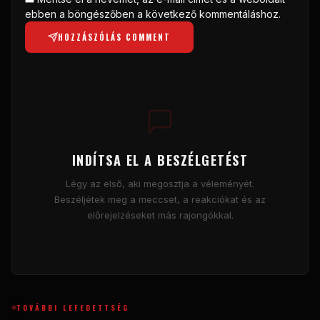
ebben a böngészőben a következő kommentáláshoz.
HOZZÁSZÓLÁS COMMENT
INDÍTSA EL A BESZÉLGETÉST
Légy az első, aki megosztja a véleményét.
Beszéljétek meg a meccset, a reakciókat és az
előrejelzéseket más rajongókkal.
TOVÁBBI LEFEDETTSÉG