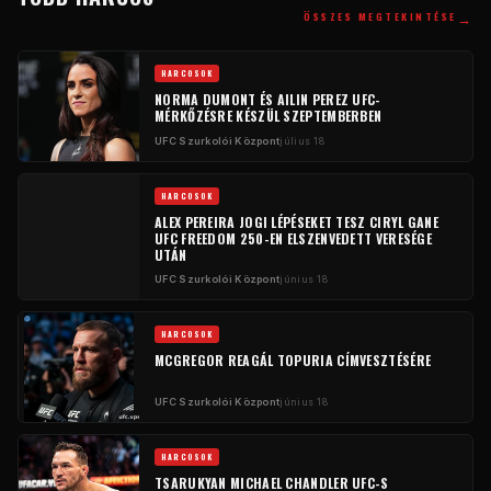
→
ÖSSZES MEGTEKINTÉSE
HARCOSOK
NORMA DUMONT ÉS AILIN PEREZ UFC-
MÉRKŐZÉSRE KÉSZÜL SZEPTEMBERBEN
UFC Szurkolói Központ
július 18
HARCOSOK
ALEX PEREIRA JOGI LÉPÉSEKET TESZ CIRYL GANE
UFC FREEDOM 250-EN ELSZENVEDETT VERESÉGE
UTÁN
UFC Szurkolói Központ
június 18
HARCOSOK
MCGREGOR REAGÁL TOPURIA CÍMVESZTÉSÉRE
UFC Szurkolói Központ
június 18
HARCOSOK
TSARUKYAN MICHAEL CHANDLER UFC-S