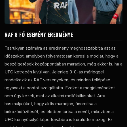
RAF 8 FŐ ESEMÉNY EREDMÉNYE
Tsarukyan számára az eredmény meghosszabbítja azt az
időszakot, amelyben folyamatosan keresi a módját, hogy a
beszélgetések középpontjában maradjon, még akkor is, ha a
UFC ketrecén kívül van. Jelenleg 3-0-ás mérleggel
rendelkezik az RAF versenyeken, és minden fellépése
ugyanazt a pontot szolgáltatta. Ezeket a megjelenéseket
nem úgy kezeli, mint az alkalmi mellékállásokat. Arra
használja őket, hogy aktív maradjon, finomítsa a
birkózóidőzítését, és életben tartsa a nevét, miközben a
UFC könnyűsúlyú képe továbbra is körülötte mozog. Ez