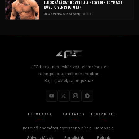
ELBOCSÁTÁSÁT KÖVETELI A NEGYEDIK EGYMÁST
KÖVETŐ VERESÉG UTÁN
UFC Szurkolói Központ
június 17
UFC hírek, meccskártyák, elemzések és
rajongói tartalmak otthonodban.
Rajongóktól, rajongóknak.
ESEMÉNYEK
TARTALOM
FEDEZD FEL
Közelgő esemény
Legfrissebb hírek
Harcosok
Súlyosztályok
Ranglisták
Rólunk