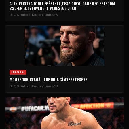
ALEX PEREIRA JOGI LÉPÉSEKET TESZ CIRYL GANE UFC FREEDOM
250-EN ELSZENVEDETT VERESÉGE UTÁN
UFC Szurkolói Központ
június 18
HARCOSOK
MCGREGOR REAGÁL TOPURIA CÍMVESZTÉSÉRE
UFC Szurkolói Központ
június 18