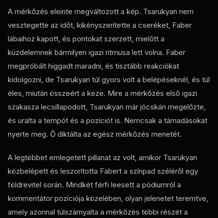
A mérkőzés eleinte megváltozott a kép. Tsarukyan nem
vesztegette az időt, kikényszerítette a cseréket, Faber
lábaihoz kapott, és pontokat szerzett, mielőtt a
küzdelemnek bármilyen igazi ritmusa lett volna. Faber
megpróbált higgadt maradni, és tisztább reakciókat
kidolgozni, de Tsarukyan túl gyors volt a belépéseknél, és túl
éles, miután összeért a keze. Mire a mérkőzés első igazi
szakasza lecsillapodott, Tsarukyan már jócskán megelőzte,
és uralta a tempót és a pozíciót is. Nemcsak a támadásokat
nyerte meg. Ő diktálta az egész mérkőzés menetét.
A legtöbbet emlegetett pillanat az volt, amikor Tsarukyan
közbelépett és leszorította Fabert a színpad széléről egy
földrevitel során. Mindkét férfi leesett a pódiumról a
kommentátor pozíciója közelében, olyan jelenetet teremtve,
amely azonnal túlszárnyalta a mérkőzés többi részét a