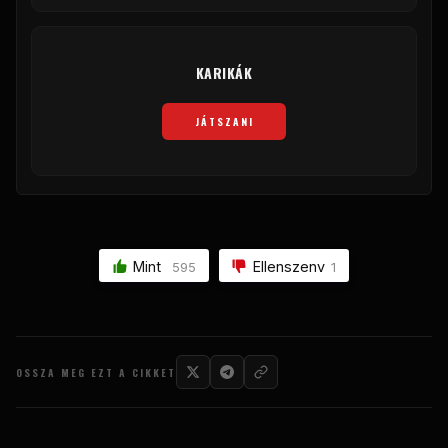
KARIKÁK
JÁTSZANI
Mint
Ellenszenv
595
1
OSSZA MEG EZT A CIKKET