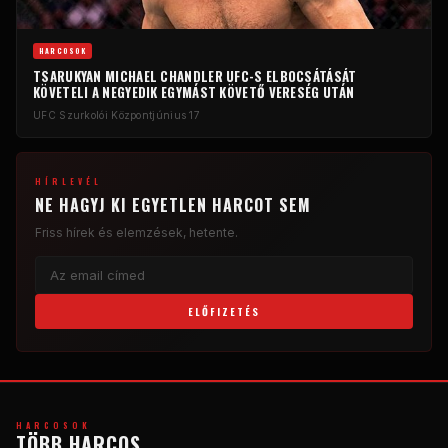
HARCOSOK
TSARUKYAN MICHAEL CHANDLER UFC-S ELBOCSÁTÁSÁT
KÖVETELI A NEGYEDIK EGYMÁST KÖVETŐ VERESÉG UTÁN
UFC Szurkolói Központ
június 17
HÍRLEVÉL
NE HAGYJ KI EGYETLEN HARCOT SEM
Friss hírek és elemzések, hetente.
ELŐFIZETÉS
HARCOSOK
TÖBB HARCOS