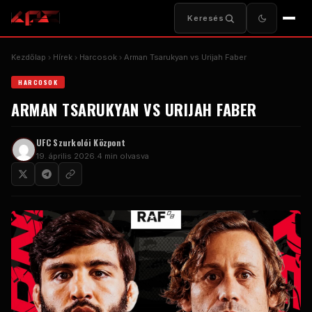
Keresés
Kezdőlap
Hírek
Harcosok
Arman Tsarukyan vs Urijah Faber
HARCOSOK
ARMAN TSARUKYAN VS URIJAH FABER
UFC Szurkolói Központ
19. április 2026.
4 min olvasva