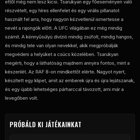
ettől még nem lesz kicsi. Tsarukyan egy főeseményen való
részvételt, egy híres ellenfelet és egy virális pillanatot
használt fel arra, hogy nagyon közvetlenül ismertesse a
nevét a rajongók előtt. A UFC világában ez még mindig
számít. A könnyűsúlyú divízió mindig zsúfolt, mindig hangos,
és mindig tele van olyan nevekkel, akik megpróbálják
megvédeni a helyüket a csúcs közelében. Tsarukyan
megérti, hogy a láthatóság majdnem annyira fontos, mint a
készenlét. Az RAF 8-on mindkettőt elérte. Nagyot nyert,
készített egy klipet, amit az emberek újra és újra lejátszanak,
és egy újabb lehetséges párharccal távozott, ami már a
levegőben volt.
PRÓBÁLD KI JÁTÉKAINKAT