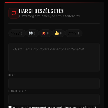
HARCI BESZÉLGETÉS
Oszd meg a véleményed erről a történetről
????
????
0
0
0
0
0
NÉV *
E-MAIL CÍM *
Mentse el a nevemet, az e-mail címet és a weboldalt