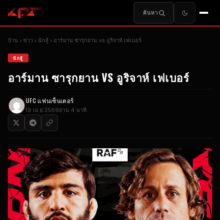
ค้นหา
บ้าน
ข่าว
นักสู้
อาร์มาน ซารุกยาน vs อูริจาห์ เฟเบอร์
นักสู้
อาร์มาน ซารุกยาน VS อูริจาห์ เฟเบอร์
UFC
แฟนเซ็นเตอร์
19 เม.ย.2569
อ่าน 4 นาที