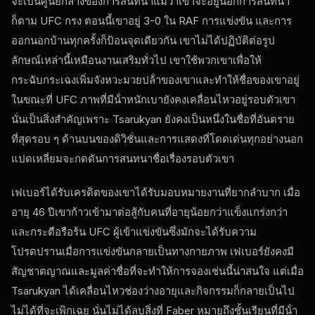
จะเป็นศูนย์กลางของการสนทนาแม้ว่าเขาจะอยู่นอกการสนทนา
ก็ตาม
UFC
กรง ตอนนี้เขาอยู่ 3-0 ใน
RAF
การแข่งขัน และการ
ออกนอกบ้านทุกครั้งก็ป้อนจุดเดียวกัน เขาไม่ได้ปฏิบัติต่อรูป
ลักษณ์เหล่านี้เหมือนงานเสริมทั่วไป เขาใช้พวกเขาเพื่อให้
กระฉับกระเฉงเพิ่มจังหวะมวยปล้ําของเขาและทําให้ชื่อของเขาอยู่
ในขณะที่
UFC
ภาพที่มีน้ําหนักเบายังคงเคลื่อนไหวอยู่รอบตัวเขา
นั่นเป็นสิ่งสําคัญเพราะ Tsarukyan ยังคงเป็นหนึ่งในชื่อที่อันตราย
ที่สุดรอบ ๆ ด้านบนของดิวิชั่นและการแสดงที่โดดเด่นทุกอย่างนอก
แปดเหลี่ยมจะกดดันการสนทนาชื่อเรื่องรอบตัวเขา
เฟเบอร์ได้รับเครดิตของเขาได้รับมอบหมายงานที่ยากลําบาก เมื่อ
อายุ 46 ปีเขาก้าวเข้ามาต่อสู้กับคนที่อายุน้อยกว่าแข็งแกร่งกว่า
และกระตือรือร้น
UFC
ผู้เข้าแข่งขันซึ่งมักจะได้รับความ
โปรดปรานเมื่อการแข่งขันกลายเป็นทางกายภาพ เฟเบอร์ยังคงมี
สัญชาตญาณและมูลค่าชื่อที่จะทําให้การจองเช่นนี้น่าสนใจ แต่เมื่อ
Tsarukyan ได้เคลื่อนไหวช่องว่างอายุและกิจกรรมก็กลายเป็นไป
ไม่ได้ที่จะเพิกเฉย นั่นไม่ได้ลบสิ่งที่ Faber หมายถึงชั้นเรียนที่มีน้ํา