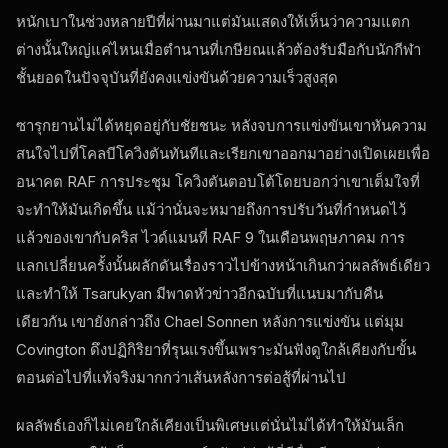
หนักเบาในช่วงหลายปีที่ผ่านมาแต่มันแสดงให้เห็นว่าความแตก
ต่างนั้นใหญ่แค่ไหนเมื่อตํานานที่เกษียณแล้วต้องรับมือกับนักกีฬา
ชั้นยอดในปัจจุบันที่ยังคงแข่งขันด้วยความเร็วสูงสุด
ซารุกยานไม่ได้หยุดอยู่กับชัยชนะ หลังจบการแข่งขันเขาหันความ
สนใจไปที่โคลบีโควิงตันทันทีและเรียกเขาออกมาอย่างเปิดเผยเพื่อ
อนาคต
RAF
การประชุม โควิงตันตอบโต้โดยบอกว่าเขาเต็มใจที่
จะทําให้มันเกิดขึ้น แม้ว่านั่นจะหมายถึงการปรับวันที่กําหนดไว้
แล้วของเขากับคริส ไวด์แมนที่
RAF
9 ในเดือนพฤษภาคม การ
แลกเปลี่ยนครั้งนั้นผลักดันเรื่องราวไปข้างหน้าเกินกว่าผลลัพธ์เดียว
และทําให้ Tsarukyan มีพาดหัวข่าวอีกฉบับที่แนบมากับคืน
เดียวกัน เขายังกล่าวถึง Chael Sonnen หลังการแข่งขัน แต่มุม
Covington ดึงปฏิกิริยาที่รุนแรงขึ้นเพราะมันฟังดูใกล้เคียงกับขั้น
ตอนต่อไปที่แท้จริงมากกว่าเส้นหลังการต่อสู้ที่ผ่านไป
ผลลัพธ์เองก็ไม่เคยใกล้เคียงเป็นพิเศษแต่นั่นไม่ได้ทําให้มันเล็ก