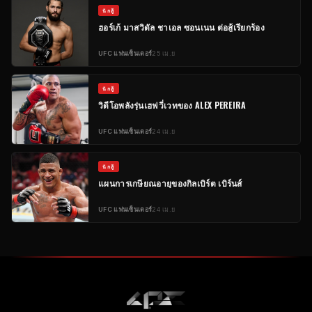
นักสู้
ฮอร์เก้ มาสวิดัล ชาเอล ซอนเนน ต่อสู้เรียกร้อง
UFC
แฟนเซ็นเตอร์
25 เม.ย
นักสู้
วิดีโอพลังรุ่นเฮฟวี่เวทของ ALEX PEREIRA
UFC
แฟนเซ็นเตอร์
24 เม.ย
นักสู้
แผนการเกษียณอายุของกิลเบิร์ต เบิร์นส์
UFC
แฟนเซ็นเตอร์
24 เม.ย