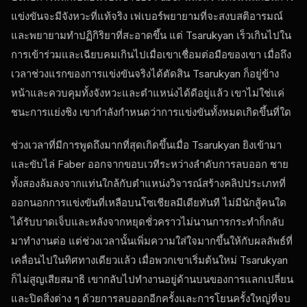
แข่งขันจะมีจังหวะที่แท้จริง เฟเบอร์พยายามที่จะสงบสติอารมณ์
และพยายามทําปฏิกิริยาที่สะอาดขึ้น แต่ Tsarukyan เร็วเกินไปใน
การเข้าร่วมและเฉียบคมเกินไปเมื่อเขาเชื่อมต่อมือของเขา เมื่อถึง
เวลาช่วงแรกของการแข่งขันจริงได้ตัดสิน Tsarukyan ก็อยู่ข้าง
หน้าและควบคุมทั้งจังหวะและตําแหน่งได้ดีอยู่แล้ว เขาไม่ใช่แค่
ชนะการแย่งชิง เขากําลังกําหนดว่าการแข่งขันทั้งหมดเกิดขึ้นที่ใด
ช่วงเวลาที่มีการพูดถึงมากที่สุดเกิดขึ้นเมื่อ Tsarukyan ยิงเข้ามา
และขับไล่ Faber ออกจากขอบเวทีระหว่างลําดับการลบออก ชาย
ทั้งสองล้มลงจากแท่นใกล้กับตําแหน่งวิจารณ์สร้างคลิปประเภทที่
ออกนอกการแข่งขันที่เหลือบนโซเชียลมีเดียทันที ไม่มีนักสู้คนใด
ได้รับบาดเจ็บและหลังจากหยุดชั่วคราวไม่นานการกระทําก็กลับ
มาทํางานต่อ แต่ช่วงเวลานั้นเพิ่มความใส่ใจมากขึ้นให้กับผลลัพธ์ที่
เคลื่อนไปในทิศทางเดียวแล้ว เมื่อพวกเขาเริ่มต้นใหม่ Tsarukyan
ก็ไม่สูญเสียสมาธิ เขากลับไปทํางานอยู่ด้านบนของการแลกเปลี่ยน
และปิดสิ่งต่าง ๆ ด้วยการลบออกอีกครั้งและการโยนครั้งใหญ่ที่จบ