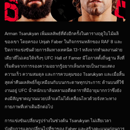
Arman Tsarukyan เพิ่มผลลัพธ์ที่ดังอีกครั้งในตารางฤดูใบไม้ผลิ
ของเขา โดยครอง Urijah Faber ในกิจกรรมหลักของ
RAF
8 และ
ปิดการแข่งขันด้วยการล้มทางเทคนิค 13-1 หลังจากทําผลงานฝ่าย
เดียวที่ไม่เคยให้จริงๆ
UFC
Hall of Famer มีโอกาสตั้งถิ่นฐาน สิ่งที่
เริ่มต้นจากการจองความอยากรู้อยากเห็นกลายเป็นงานแสดง
ความเร็ว ความสมดุล และการควบคุมของ Tsarukyan และเมื่อสิ้น
สุดค่ําคืนผลลัพธ์ก็ดูเหมือนกับบนกระดาษทุกประการ: ด้านบนที่ใช้
งานอยู่
UFC
น้ําหนักเบาล้นหลามอดีตดาราที่มีอายุมากกว่าซึ่งยัง
คงมีสัญชาตญาณมวยปล้ําแต่ไม่ได้เคลื่อนไหวด้วยจังหวะทาง
กายภาพที่เท่าเดิมอีกต่อไป
การแข่งขันเปลี่ยนรูปร่างในช่วงต้น Tsarukyan ไม่เสียเวลา
บังคับการแลกเปลี่ยนไปที่ขาของ Faber และสร้างคะแนนก่อนการ