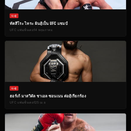
นักสู้
ทัตสึโระ ไทระ ฝันสู้เป็น
UFC
แชมป์
UFC
แฟนเซ็นเตอร์
4 พฤษภาคม
นักสู้
ฮอร์เก้ มาสวิดัล ชาเอล ซอนเนน ต่อสู้เรียกร้อง
UFC
แฟนเซ็นเตอร์
25 เม.ย