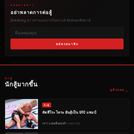
จดหมายข่าว
อย่าพลาดการต่อสู้
Breaking
ข่าวสารและการวิเคราะห์ จัดส่งทุกสัปดาห์
สมัครสมาชิก
นักสู้
นักสู้มากขึ้น
→
ดูทั้งหมด
นักสู้
ทัตสึโระ ไทระ ฝันสู้เป็น
UFC
แชมป์
UFC
แฟนเซ็นเตอร์
4 พฤษภาคม