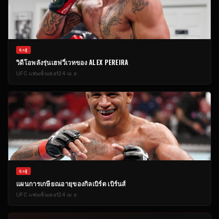
นักสู้
วิดีโอพลังรุ่นเฮฟวี่เวทของ ALEX PEREIRA
UFC
แฟนเซ็นเตอร์
24 เม.ย
นักสู้
แผนการเกษียณอายุของกิลเบิร์ต เบิร์นส์
UFC
แฟนเซ็นเตอร์
24 เม.ย