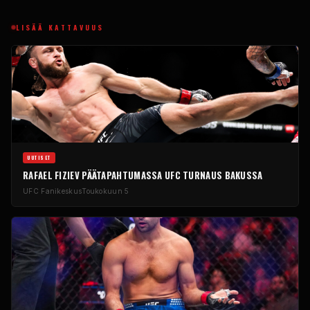
LISÄÄ KATTAVUUS
UUTISET
RAFAEL FIZIEV PÄÄTAPAHTUMASSA
UFC
TURNAUS BAKUSSA
UFC
Fanikeskus
Toukokuun 5