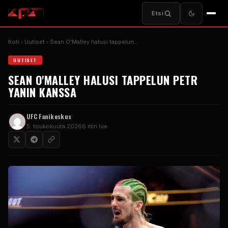
Etsi
Koti
Uutiset
Sean O'Malley halusi tappelun...
UUTISET
SEAN O'MALLEY HALUSI TAPPELUN PETR
YANIN KANSSA
UFC
Fanikeskus
5. toukokuuta 2026
6 min lue