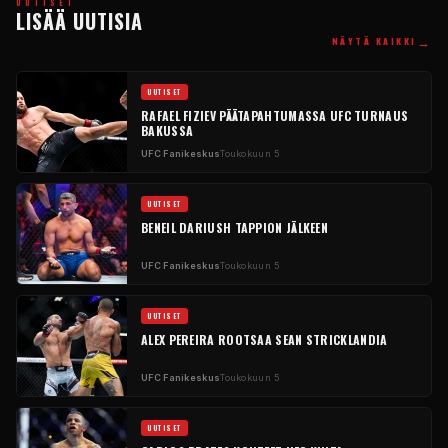
UUTISET
LISÄÄ UUTISIA
→
NÄYTÄ KAIKKI
UUTISET
RAFAEL FIZIEV PÄÄTAPAHTUMASSA
UFC
TURNAUS
BAKUSSA
UFC
Fanikeskus
Toukokuun 5
UUTISET
BENEIL DARIUSH TAPPION JÄLKEEN
UFC
Fanikeskus
Toukokuun 5
UUTISET
ALEX PEREIRA ROOTSAA SEAN STRICKLANDIA
UFC
Fanikeskus
Toukokuun 5
UUTISET