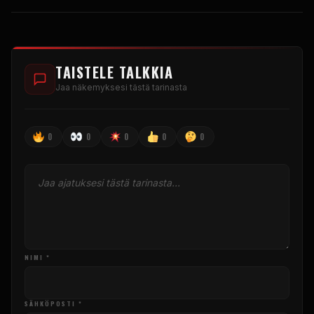
TAISTELE TALKKIA
Jaa näkemyksesi tästä tarinasta
0
0
0
0
0
NIMI *
SÄHKÖPOSTI *