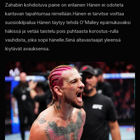
Zahabiin kohdistuva paine on erilainen Hänen ei odoteta
kantavan tapahtumaa nimellään.Hänen ei tarvitse voittaa
suosiokilpailua Hänen täytyy tehdä O'Malley epämukavaksi
häkissä ja vetää taistelu pois puhtaasta korostus-rulla
vauhdista, joka sopii hänelle.Siinä altavastaajat yleensä
löytävät avauksensa.