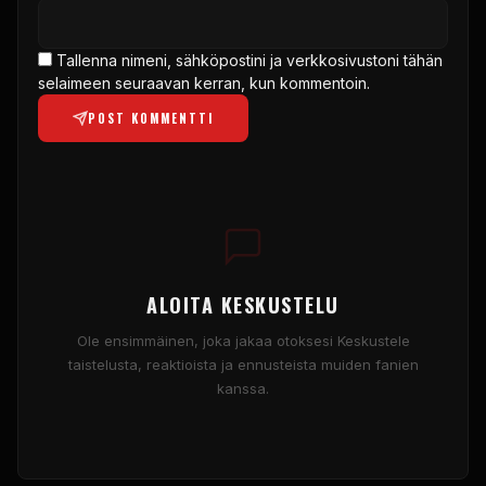
Tallenna nimeni, sähköpostini ja verkkosivustoni tähän
selaimeen seuraavan kerran, kun kommentoin.
POST KOMMENTTI
ALOITA KESKUSTELU
Ole ensimmäinen, joka jakaa otoksesi Keskustele
taistelusta, reaktioista ja ennusteista muiden fanien
kanssa.