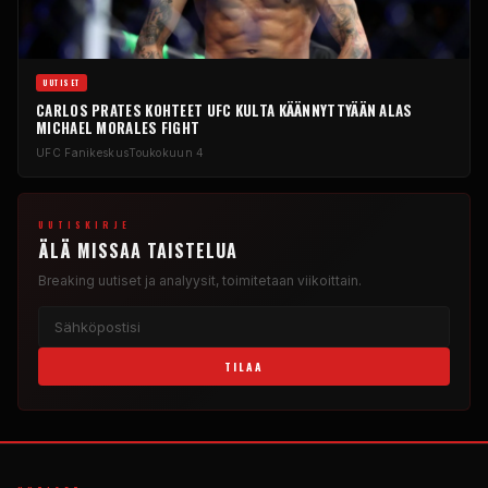
UUTISET
CARLOS PRATES KOHTEET
UFC
KULTA KÄÄNNYTTYÄÄN ALAS
MICHAEL MORALES FIGHT
UFC
Fanikeskus
Toukokuun 4
UUTISKIRJE
ÄLÄ MISSAA TAISTELUA
Breaking
uutiset ja analyysit, toimitetaan viikoittain.
TILAA