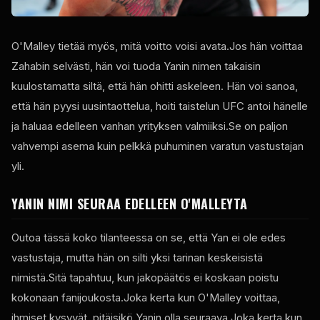
O'Malley tietää myös, mitä voitto voisi avata.Jos hän voittaa
Zahabin selvästi, hän voi tuoda Yanin nimen takaisin
kuulostamatta siltä, että hän ohitti askeleen. Hän voi sanoa,
että hän pyysi uusintaottelua, hoiti taistelun
UFC
antoi hänelle
ja haluaa edelleen vanhan yrityksen valmiiksi.Se on paljon
vahvempi asema kuin pelkkä puhuminen varatun vastustajan
yli.
YANIN NIMI SEURAA EDELLEEN O'MALLEYTA
Outoa tässä koko tilanteessa on se, että Yan ei ole edes
vastustaja, mutta hän on silti yksi tarinan keskeisistä
nimistä.Sitä tapahtuu, kun jakopäätös ei koskaan poistu
kokonaan fanijoukosta.Joka kerta kun O'Malley voittaa,
ihmiset kysyvät, pitäisikö Yanin olla seuraava.Joka kerta kun