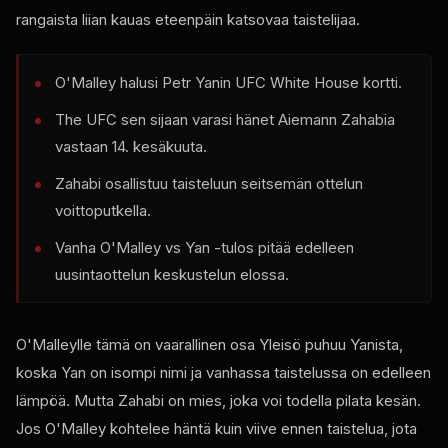
rangaista liian kauas eteenpäin katsovaa taistelijaa.
O'Malley halusi Petr Yanin
UFC White House
kortti.
The
UFC
sen sijaan varasi hänet Aiemann Zahabia
vastaan 14. kesäkuuta.
Zahabi osallistuu taisteluun seitsemän ottelun
voittoputkella.
Vanha O'Malley vs Yan -tulos pitää edelleen
uusintaottelun keskustelun elossa.
O'Malleylle tämä on vaarallinen osa Yleisö puhuu Yanista,
koska Yan on isompi nimi ja vanhassa taistelussa on edelleen
lämpöä. Mutta Zahabi on mies, joka voi todella pilata kesän.
Jos O'Malley kohtelee häntä kuin viive ennen taistelua, jota