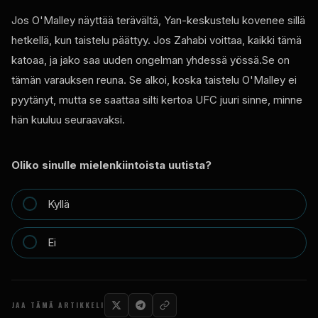
Jos O'Malley näyttää terävältä, Yan-keskustelu kovenee sillä
hetkellä, kun taistelu päättyy. Jos Zahabi voittaa, kaikki tämä
katoaa, ja jako saa uuden ongelman yhdessä yössä.Se on
tämän varauksen reuna. Se alkoi, koska taistelu O'Malley ei
pyytänyt, mutta se saattaa silti kertoa
UFC
juuri sinne, minne
hän kuuluu seuraavaksi.
Oliko sinulle mielenkiintoista uutista?
Kyllä
Ei
JAA TÄMÄ ARTIKKELI