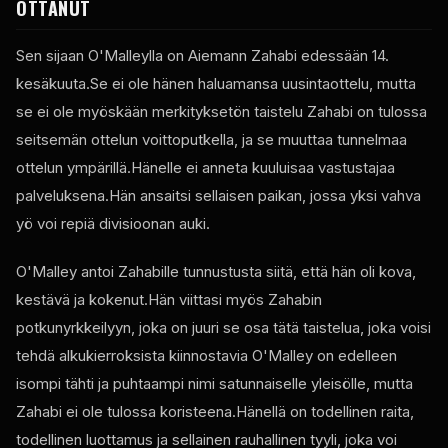
OTTANUT
Sen sijaan O'Malleylla on Aiemann Zahabi edessään 14.
kesäkuuta.Se ei ole hänen haluamansa uusintaottelu, mutta
se ei ole myöskään merkityksetön taistelu Zahabi on tulossa
seitsemän ottelun voittoputkella, ja se muuttaa tunnelmaa
ottelun ympärillä.Hänelle ei anneta kuuluisaa vastustajaa
palveluksena.Hän ansaitsi sellaisen paikan, jossa yksi vahva
yö voi repiä divisioonan auki.
O'Malley antoi Zahabille tunnustusta siitä, että hän oli kova,
kestävä ja kokenut.Hän viittasi myös Zahabin
potkunyrkkeilyyn, joka on juuri se osa tätä taistelua, joka voisi
tehdä alkukierroksista kiinnostavia O'Malley on edelleen
isompi tähti ja puhtaampi nimi satunnaiselle yleisölle, mutta
Zahabi ei ole tulossa koristeena.Hänellä on todellinen raita,
todellinen luottamus ja sellainen rauhallinen tyyli, joka voi