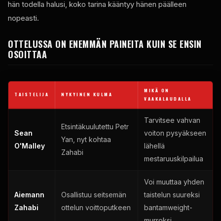
hän todella halusi, koko tarina kääntyy hänen päälleen
nopeasti.
OTTELUSSA ON ENEMMÄN PAINEITA KUIN SE ENSIN
OSOITTAA
MIKÄ ON
TAISTELIJA
NYKYINEN KULMA
VAAKALAUDALLA
Tarvitsee vahvan
Etsintäkuulutettu Petr
Sean
voiton pysyäkseen
Yan, nyt kohtaa
O'Malley
lähellä
Zahabi
mestaruuskilpailua
Voi muuttaa yhden
Aiemann
Osallistuu seitsemän
taistelun suureksi
Zahabi
ottelun voittoputkeen
bantamweight-
murroksi