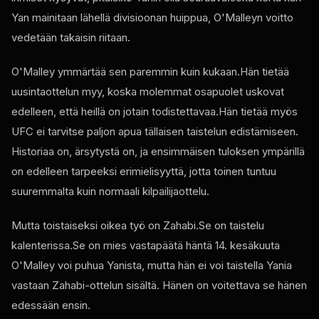
Yan mainitaan lähellä divisioonan huippua, O'Malleyn voitto
vedetään takaisin riitaan.
O'Malley ymmärtää sen paremmin kuin kukaan.Hän tietää
uusintaottelun myy, koska molemmat osapuolet uskovat
edelleen, että heillä on jotain todistettavaa.Hän tietää myös
UFC
ei tarvitse paljon apua tällaisen taistelun edistämiseen.
Historiaa on, ärsytystä on, ja ensimmäisen tuloksen ympärillä
on edelleen tarpeeksi erimielisyyttä, jotta toinen tuntuu
suuremmalta kuin normaali kilpailijaottelu.
Mutta toistaiseksi oikea työ on Zahabi.Se on taistelu
kalenterissa.Se on mies vastapäätä häntä 14. kesäkuuta
O'Malley voi puhua Yanista, mutta hän ei voi taistella Yania
vastaan Zahabi-ottelun sisältä. Hänen on voitettava se hänen
edessään ensin.