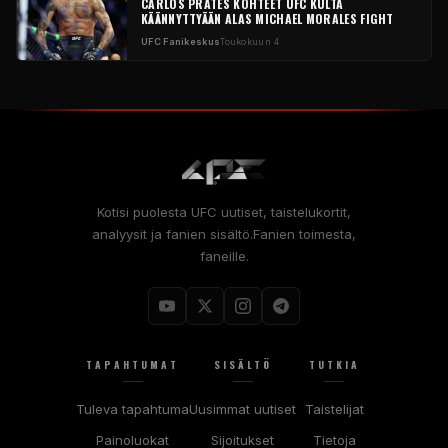
CARLOS PRATES KOHTEET
UFC
KULTA
KÄÄNNYTTYÄÄN ALAS MICHAEL MORALES FIGHT
UFC
Fanikeskus
Toukokuun 4
Kotisi puolesta
UFC
uutiset, taistelukortit,
analyysit ja fanien sisältö.Fanien toimesta,
faneille.
TAPAHTUMAT
SISÄLTÖ
TUTKIA
Tuleva tapahtuma
Uusimmat uutiset
Taistelijat
Painoluokat
Sijoitukset
Tietoja