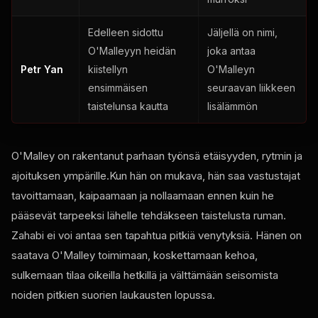
Edelleen sidottu
Jäljellä on nimi,
O'Malleyyn heidän
joka antaa
Petr Yan
kiistellyn
O'Malleyn
ensimmäisen
seuraavan liikkeen
taistelunsa kautta
lisälämmön
O'Malley on rakentanut parhaan työnsä etäisyyden, rytmin ja
ajoituksen ympärille.Kun hän on mukava, hän saa vastustajat
tavoittamaan, kaipaamaan ja nollaamaan ennen kuin he
pääsevät tarpeeksi lähelle tehdäkseen taistelusta ruman.
Zahabi ei voi antaa sen tapahtua pitkiä venytyksiä. Hänen on
saatava O'Malley toimimaan, koskettamaan kehoa,
sulkemaan tilaa oikeilla hetkillä ja välttämään seisomista
noiden pitkien suorien laukausten lopussa.