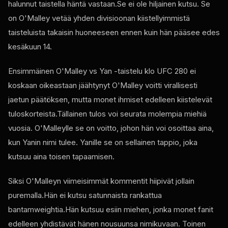
halunnut taistella häntä vastaan.Se ei ole hiljainen kutsu. Se
on O'Malley vetää yhden divisioonan kiistellyimmistä
taisteluista takaisin huoneeseen ennen kuin hän pääsee edes
kesäkuun 14.
Ensimmäinen O'Malley vs Yan -taistelu klo
UFC
280 ei
koskaan oikeastaan jäähtynyt O'Malley voitti virallisesti
jaetun päätöksen, mutta monet ihmiset edelleen kiistelevät
tuloskorteista.Tällainen tulos voi seurata molempia miehiä
vuosia. O'Malleylle se on voitto, johon hän voi osoittaa aina,
kun Yanin nimi tulee. Yanille se on sellainen tappio, joka
kutsuu aina toisen tapaamisen.
Siksi O'Malleyn viimeisimmät kommentit hiipivät jollain
puremalla.Hän ei kutsu satunnaista rankattua
bantamweightia.Hän kutsuu esiin miehen, jonka monet fanit
edelleen yhdistävät hänen nousuunsa nimikuvaan. Toinen