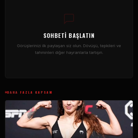
SOHBETI BAŞLATIN
Görüşlerinizi ilk paylaşan siz olun. Dövüşü, tepkileri ve
tahminleri diğer hayranlarla tartışın.
DAHA FAZLA KAPSAM