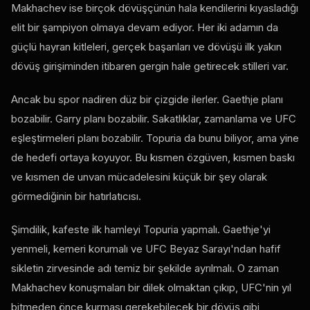
Makhachev ise birçok dövüşçünün hala kendilerini kıyasladığı
elit bir şampiyon olmaya devam ediyor. Her iki adamın da
güçlü hayran kitleleri, gerçek başarıları ve dövüşü ilk yakın
dövüş girişiminden itibaren gergin hale getirecek stilleri var.
Ancak bu spor nadiren düz bir çizgide ilerler. Gaethje planı
bozabilir. Garry planı bozabilir. Sakatlıklar, zamanlama ve UFC
eşleştirmeleri planı bozabilir. Topuria da bunu biliyor, ama yine
de hedefi ortaya koyuyor. Bu kısmen özgüven, kısmen baskı
ve kısmen de unvan mücadelesini küçük bir şey olarak
görmediğinin bir hatırlatıcısı.
Şimdilik, kafeste ilk hamleyi Topuria yapmalı. Gaethje'yi
yenmeli, kemeri korumalı ve UFC Beyaz Sarayı'ndan hafif
sikletin zirvesinde adı temiz bir şekilde ayrılmalı. O zaman
Makhachev konuşmaları bir dilek olmaktan çıkıp, UFC'nin yıl
bitmeden önce kurması gerekebilecek bir dövüş gibi