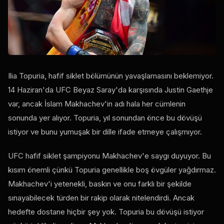
Ilia Topuria, hafif siklet bölümünün yavaşlamasını beklemiyor.
14 Haziran'da UFC Beyaz Saray'da karşısında Justin Gaethje
var, ancak İslam Makhachev'in adı hala her cümlenin
sonunda yer alıyor. Topuria, yıl sonundan önce bu dövüşü
istiyor ve bunu yumuşak bir dille ifade etmeye çalışmıyor.
UFC hafif siklet şampiyonu Makhachev'e saygı duyuyor. Bu
kısım önemli çünkü Topuria genellikle boş övgüler yağdırmaz.
Makhachev'i yetenekli, baskın ve onu farklı bir şekilde
sınayabilecek türden bir rakip olarak nitelendirdi. Ancak
hedefte dostane hiçbir şey yok. Topuria bu dövüşü istiyor