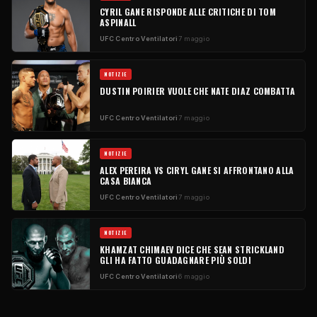
CYRIL GANE RISPONDE ALLE CRITICHE DI TOM
ASPINALL
UFC
Centro Ventilatori
7 maggio
NOTIZIE
DUSTIN POIRIER VUOLE CHE NATE DIAZ COMBATTA
UFC
Centro Ventilatori
7 maggio
NOTIZIE
ALEX PEREIRA VS CIRYL GANE SI AFFRONTANO ALLA
CASA BIANCA
UFC
Centro Ventilatori
7 maggio
NOTIZIE
KHAMZAT CHIMAEV DICE CHE SEAN STRICKLAND
GLI HA FATTO GUADAGNARE PIÙ SOLDI
UFC
Centro Ventilatori
6 maggio