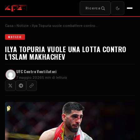
Ricerca
Casa
Notizie
Ilya Topuria vuole combattere contro...
NOTIZIE
ILYA TOPURIA VUOLE UNA LOTTA CONTRO
L'ISLAM MAKHACHEV
UFC
Centro Ventilatori
7 maggio 2026
5 min di lettura