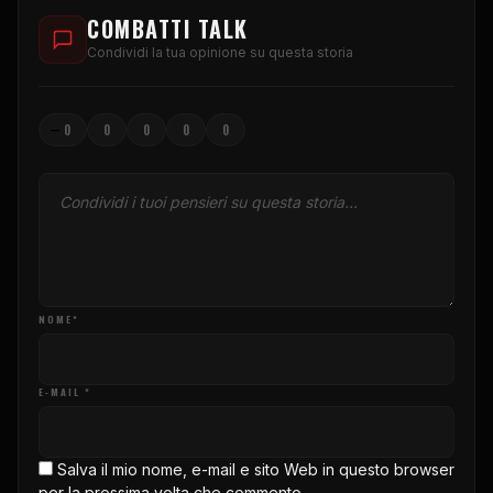
COMBATTI TALK
Condividi la tua opinione su questa storia
–
0
0
0
0
0
NOME*
E-MAIL *
Salva il mio nome, e-mail e sito Web in questo browser
per la prossima volta che commento.