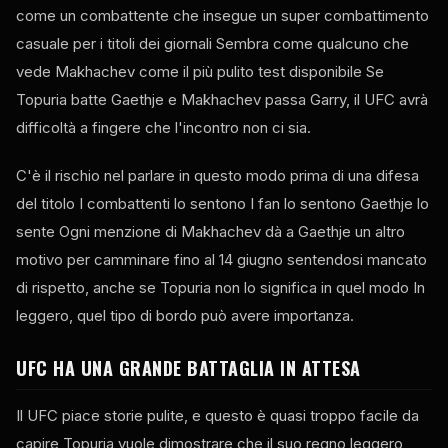
come un combattente che insegue un super combattimento
casuale per i titoli dei giornali Sembra come qualcuno che
vede Makhachev come il più pulito
test
disponibile Se
Topuria batte Gaethje e Makhachev passa Garry, il
UFC
avrà
difficoltà a fingere che l'incontro non ci sia.
C'è il rischio nel parlare in questo modo prima di una difesa
del titolo I combattenti lo sentono I fan lo sentono Gaethje lo
sente Ogni menzione di Makhachev dà a Gaethje un altro
motivo per camminare fino al 14 giugno sentendosi mancato
di rispetto, anche se Topuria non lo significa in quel modo In
leggero, quel tipo di bordo può avere importanza.
UFC
HA UNA GRANDE BATTAGLIA IN ATTESA
Il
UFC
piace storie pulite, e questo è quasi troppo facile da
capire Topuria vuole dimostrare che il suo regno leggero