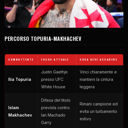
PERCORSO TOPURIA-MAKHACHEV
COMBATTENTE
FOCUS ATTUALE
COSA DEVE ACCADERE
Justin Gaethje
Vinci chiaramente e
Ilia Topuria
presso
UFC
mantieni la cintura
White House
leggera
Difesa del titolo
Rimani campione ed
Islam
prevista contro
evita un turbamento
Makhachev
Ian Machado
estivo
Garry