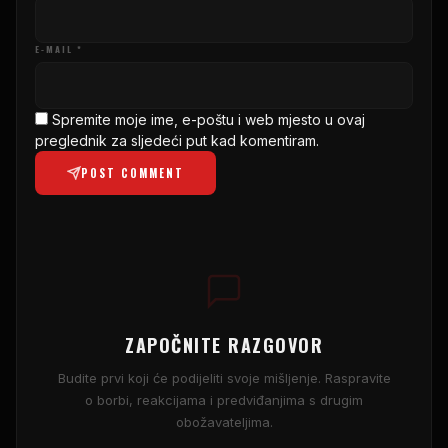
E-MAIL *
Spremite moje ime, e-poštu i web mjesto u ovaj
preglednik za sljedeći put kad komentiram.
POST COMMENT
ZAPOČNITE RAZGOVOR
Budite prvi koji će podijeliti svoje mišljenje. Raspravite
o borbi, reakcijama i predviđanjima s drugim
obožavateljima.