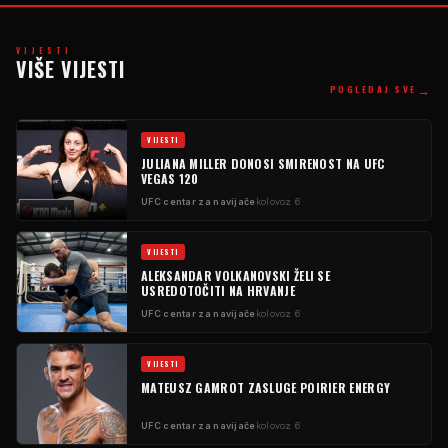
VIJESTI
VIŠE VIJESTI
→
POGLEDAJ SVE
VIJESTI
JULIANA MILLER DONOSI SMIRENOST NA UFC
VEGAS 120
UFC centar za navijače
kolovoz 6
VIJESTI
ALEKSANDAR VOLKANOVSKI ŽELI SE
USREDOTOČITI NA HRVANJE
UFC centar za navijače
kolovoz 6
VIJESTI
MATEUSZ GAMROT ZASLUGE POIRIER ENERGY
UFC centar za navijače
kolovoz 6