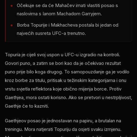
Očekuje se da će Mahačev imati vlastiti posao s
naslovima s Ianom Machadom Garryjem.
Borba Topurije i Makhacheva postala bi jedan od
najvećih susreta UFC-a trenutno.
Topuria je cijeli svoj uspon u UFC-u izgradio na kontroli.
Govori puno, a zatim se bori kao da je očekivao rezultat
puno prije bilo koga drugog. To samopouzdanje ga je vodilo
kroz borbe za titulu, pritisak u težinskim kategorijama i onu
vrstu svjetla reflektora koje obično mijenja borce. Protiv
Gaethjea, mora ostati korisno. Ako se pretvori u nestrpljivost,
Gaethje će to kazniti.
Gaethjeov posao je jednostavan na papiru, a brutalan na
treningu. Mora natjerati Topuriju da osjeti svaku izmjenu.