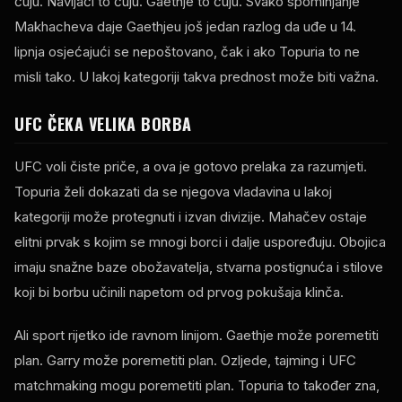
čuju. Navijači to čuju. Gaethje to čuju. Svako spominjanje
Makhacheva daje Gaethjeu još jedan razlog da uđe u 14.
lipnja osjećajući se nepoštovano, čak i ako Topuria to ne
misli tako. U lakoj kategoriji takva prednost može biti važna.
UFC ČEKA VELIKA BORBA
UFC voli čiste priče, a ova je gotovo prelaka za razumjeti.
Topuria želi dokazati da se njegova vladavina u lakoj
kategoriji može protegnuti i izvan divizije. Mahačev ostaje
elitni prvak s kojim se mnogi borci i dalje uspoređuju. Obojica
imaju snažne baze obožavatelja, stvarna postignuća i stilove
koji bi borbu učinili napetom od prvog pokušaja klinča.
Ali sport rijetko ide ravnom linijom. Gaethje može poremetiti
plan. Garry može poremetiti plan. Ozljede, tajming i UFC
matchmaking mogu poremetiti plan. Topuria to također zna,