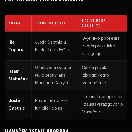
ŠTO SE MORA
BORAC
TRENUTNI FOKUS
DOGODITI
Uvjerljivo pobijedi i
Ilia
Justin Gaethje u
zadrži pojas lake
Topuria
Bijeloj kući UFC-a
kategorije
Očekivana obrana
Ostani prvak i
Islam
titule protiv Iana
izbjegni ljetno
Mahačov
Machada Garryja
iznenađenje
Prekini Topurijin ritam
Justin
Privremeni prvak
i zaustavi razgovor o
Gaethje
juri cijeli pojas
Mahačevu
MAHAČEV OSTAJE NAGRADA