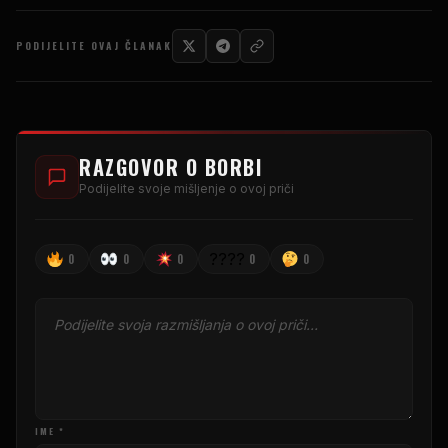
PODIJELITE OVAJ ČLANAK
RAZGOVOR O BORBI
Podijelite svoje mišljenje o ovoj priči
????
0
0
0
0
0
IME *