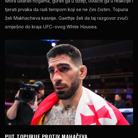
Mora udarati nogama, gurati ga u džep, uvlačiti ga u reakcije i
tjerati prvaka da radi tempom koji se ne čini čistim. Topuria
želi Makhacheva kasnije. Gaethje želi da taj razgovor zvuči
smiješno do kraja UFC-ovog White Housea.
PUT TOPURIJE PROTIV MAHAČEVA