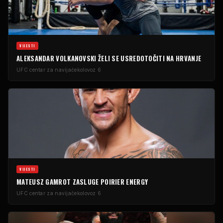
VIJESTI
ALEKSANDAR VOLKANOVSKI ŽELI SE USREDOTOČITI NA HRVANJE
UFC centar za navijače
kolovoz 6
VIJESTI
MATEUSZ GAMROT ZASLUGE POIRIER ENERGY
UFC centar za navijače
kolovoz 6