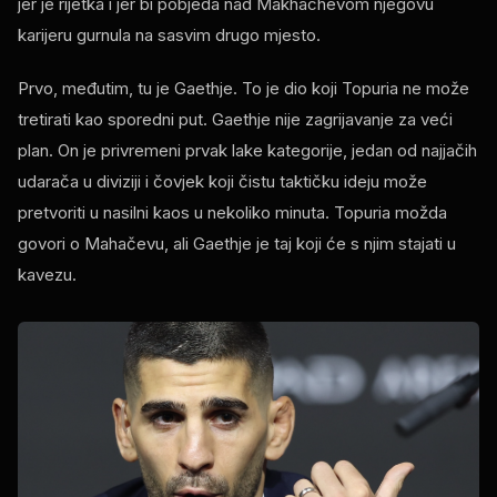
jer je rijetka i jer bi pobjeda nad Makhachevom njegovu
karijeru gurnula na sasvim drugo mjesto.
Prvo, međutim, tu je Gaethje. To je dio koji Topuria ne može
tretirati kao sporedni put. Gaethje nije zagrijavanje za veći
plan. On je privremeni prvak lake kategorije, jedan od najjačih
udarača u diviziji i čovjek koji čistu taktičku ideju može
pretvoriti u nasilni kaos u nekoliko minuta. Topuria možda
govori o Mahačevu, ali Gaethje je taj koji će s njim stajati u
kavezu.