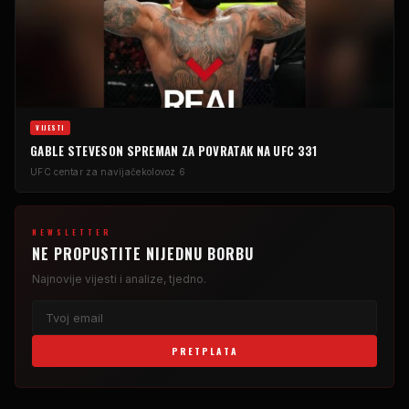
VIJESTI
GABLE STEVESON SPREMAN ZA POVRATAK NA UFC 331
UFC centar za navijače
kolovoz 6
NEWSLETTER
NE PROPUSTITE NIJEDNU BORBU
Najnovije vijesti i analize, tjedno.
PRETPLATA