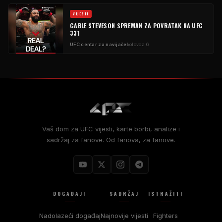
VIJESTI
GABLE STEVESON SPREMAN ZA POVRATAK NA UFC
331
UFC centar za navijače
kolovoz 6
Vaš dom za UFC vijesti, karte borbi, analize i
sadržaj za fanove. Od fanova, za fanove.
DOGAĐAJI
SADRŽAJ
ISTRAŽITI
Nadolazeći događaj
Najnovije vijesti
Fighters