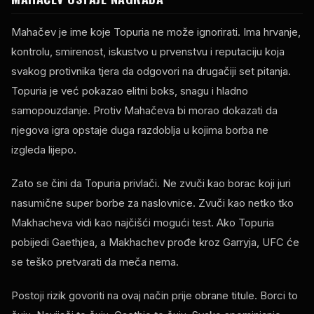
Mahačev je ime koje Topuria ne može ignorirati. Ima hrvanje,
kontrolu, smirenost, iskustvo u prvenstvu i reputaciju koja
svakog protivnika tjera da odgovori na drugačiji set pitanja.
Topuria je već pokazao elitni boks, snagu i hladno
samopouzdanje. Protiv Mahačeva bi morao dokazati da
njegova igra opstaje duga razdoblja u kojima borba ne
izgleda lijepo.
Zato se čini da Topuria privlači. Ne zvuči kao borac koji juri
nasumične super borbe za naslovnice. Zvuči kao netko tko
Makhacheva vidi kao najčišći mogući test. Ako Topuria
pobijedi Gaethjea, a Makhachev prođe kroz Garryja, UFC će
se teško pretvarati da meča nema.
Postoji rizik govoriti na ovaj način prije obrane titule. Borci to