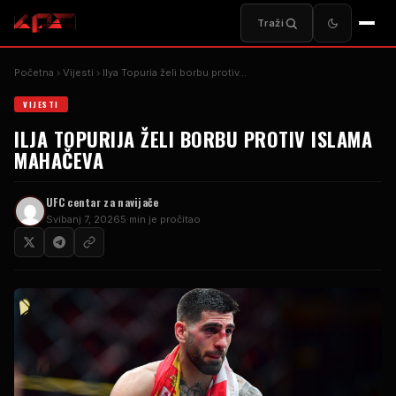
Traži
Početna
Vijesti
Ilya Topuria želi borbu protiv…
VIJESTI
ILJA TOPURIJA ŽELI BORBU PROTIV ISLAMA
MAHAČEVA
UFC centar za navijače
Svibanj 7, 2026
5 min je pročitao