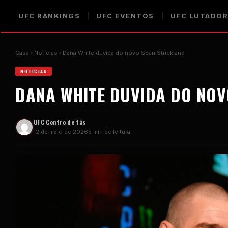
UFC
RANKINGS
UFC
EVENTOS
UFC
LUTADOR
Casa
Notícias
Dana White duvida do novo Sean Strickland
NOTÍCIAS
DANA WHITE DUVIDA DO NOV
UFC
Centro de fãs
12 de maio de 2026
5 min de leitura