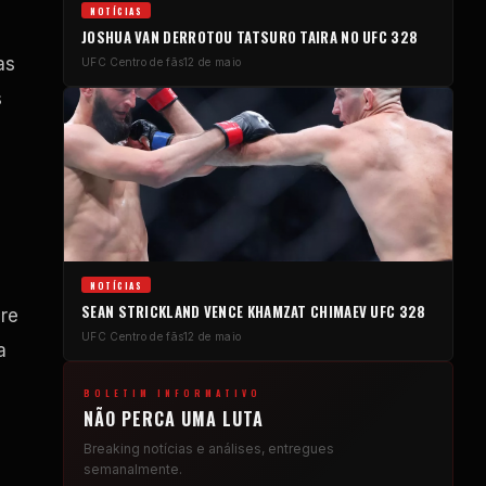
NOTÍCIAS
JOSHUA VAN DERROTOU TATSURO TAIRA NO
UFC
328
as
UFC
Centro de fãs
12 de maio
s
NOTÍCIAS
SEAN STRICKLAND VENCE KHAMZAT CHIMAEV
UFC
328
bre
UFC
Centro de fãs
12 de maio
a
BOLETIM INFORMATIVO
NÃO PERCA UMA LUTA
Breaking
notícias e análises, entregues
semanalmente.