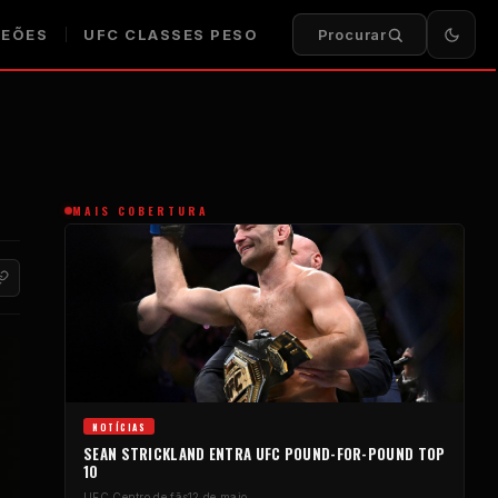
EÕES
UFC
CLASSES PESO
Procurar
MAIS COBERTURA
NOTÍCIAS
SEAN STRICKLAND ENTRA
UFC
POUND-FOR-POUND
TOP
10
UFC
Centro de fãs
12 de maio