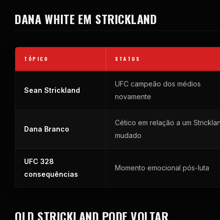
DANA WHITE EM STRICKLAND
TÓPICO
STATUS
UFC
campeão dos médios
Sean Strickland
novamente
Cético em relação a um Strickla
Dana Branco
mudado
UFC
328
Momento emocional pós-luta
consequências
OLD STRICKLAND PODE VOLTAR