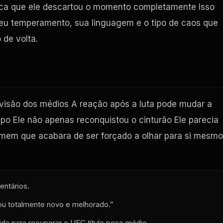
fica que ele descartou o momento completamente Isso
, seu temperamento, sua linguagem e o tipo de caos que
de volta.
ivisão dos médios A reação após a luta pode mudar a
o Ele não apenas reconquistou o cinturão Ele parecia
mem que acabara de ser forçado a olhar para si mesmo
ntários.
nou totalmente novo e melhorado.”
ida para recuperar o
UFC
título peso médio.