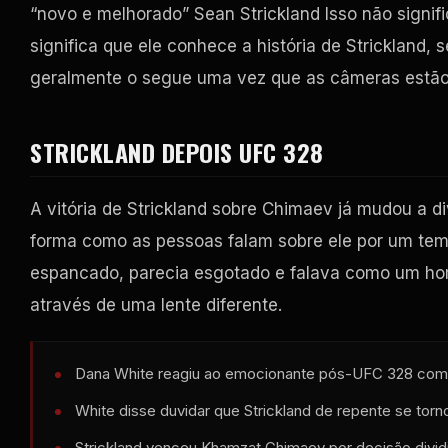
“novo e melhorado” Sean Strickland Isso não signi
significa que ele conhece a história de Strickland
geralmente o segue uma vez que as câmeras estão 
STRICKLAND DEPOIS
UFC
328
A vitória de Strickland sobre Chimaev já mudou a d
forma como as pessoas falam sobre ele por um temp
espancado, parecia esgotado e falava como um ho
através de uma lente diferente.
Dana White reagiu ao emocionante pós-
UFC
328 come
White disse duvidar que Strickland de repente se tor
Strickland venceu Khamzat Chimaev por decisão divid