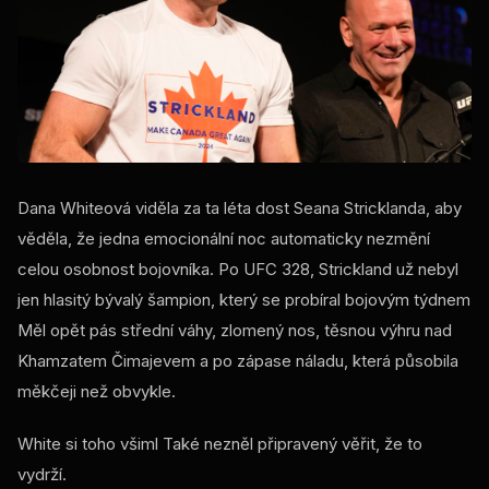
Dana Whiteová viděla za ta léta dost Seana Stricklanda, aby
věděla, že jedna emocionální noc automaticky nezmění
celou osobnost bojovníka. Po
UFC
328, Strickland už nebyl
jen hlasitý bývalý šampion, který se probíral bojovým týdnem
Měl opět pás střední váhy, zlomený nos, těsnou výhru nad
Khamzatem Čimajevem a po zápase náladu, která působila
měkčeji než obvykle.
White si toho všiml Také nezněl připravený věřit, že to
vydrží.