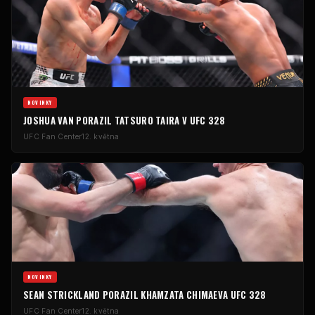
NOVINKY
JOSHUA VAN PORAZIL TATSURO TAIRA V
UFC
328
UFC
Fan Center
12. května
NOVINKY
SEAN STRICKLAND PORAZIL KHAMZATA CHIMAEVA
UFC
328
UFC
Fan Center
12. května