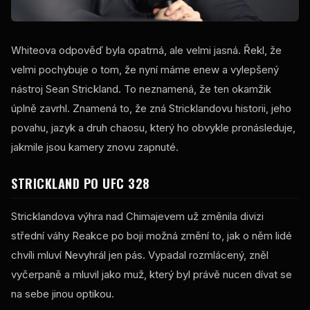
Whiteova odpověď byla opatrná, ale velmi jasná. Řekl, že
velmi pochybuje o tom, že nyní máme enew a vylepšený
nástroj Sean Strickland. To neznamená, že ten okamžik
úplně zavrhl. Znamená to, že zná Stricklandovu historii, jeho
povahu, jazyk a druh chaosu, který ho obvykle pronásleduje,
jakmile jsou kamery znovu zapnuté.
STRICKLAND PO
UFC
328
Stricklandova výhra nad Chimajevem už změnila divizi
střední váhy Reakce po boji možná změní to, jak o něm lidé
chvíli mluví Nevyhrál jen pás. Vypadal rozmlácený, zněl
vyčerpaně a mluvil jako muž, který byl právě nucen dívat se
na sebe jinou optikou.