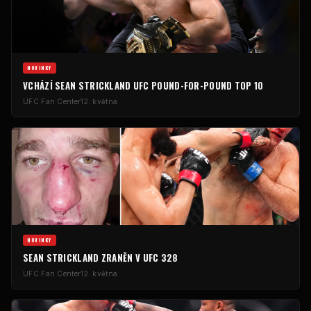
NOVINKY
VCHÁZÍ SEAN STRICKLAND
UFC
POUND-FOR-POUND
TOP 10
UFC
Fan Center
12. května
NOVINKY
SEAN STRICKLAND ZRANĚN V
UFC
328
UFC
Fan Center
12. května