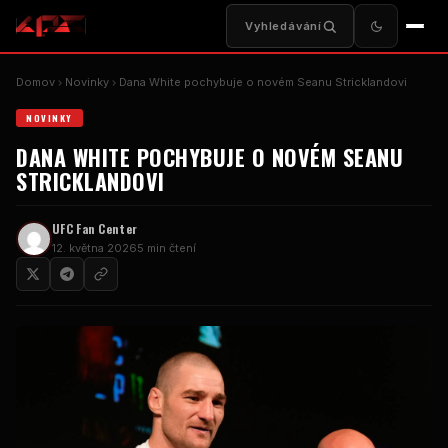
Vyhledávání
Domov
Novinky
Dana White pochybuje o novém Seanu Stricklandovi
NOVINKY
DANA WHITE POCHYBUJE O NOVÉM SEANU
STRICKLANDOVI
UFC
Fan Center
12. května 2026
5 min čtení