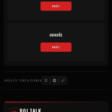
HRÁT
OBRUČE
HRÁT
SDÍLEJTE TENTO ČLÁNEK
BOJ TALK