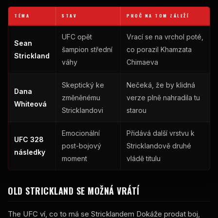
TÉMA
STAV
PROČ NA TOM ZÁLEŽÍ
UFC
opět
Vrací se na vrchol poté,
Sean
šampion střední
co porazil Khamzata
Strickland
váhy
Chimaeva
Skeptický ke
Nečeká, že by klidná
Dana
změněnému
verze plně nahradila tu
Whiteová
Stricklandovi
starou
Emocionální
Přidává další vrstvu k
UFC
328
post-bojový
Stricklandově druhé
následky
moment
vládě titulu
OLD STRICKLAND SE MOŽNÁ VRÁTÍ
The
UFC
ví, co to má se Stricklandem Dokáže prodat boj,