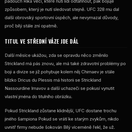
padouch Říká věci, které nutí lidi odtáhnout, pak bojuje
způsobem, který je nutí sledovat stejně.
UFC
328 mu dal
další obrovský sportovní úspěch, ale nevymazal důvody,
proč bílý stále zní opatrně.
TITUL VE STŘEDNÍ VÁZE JDE DÁL
Další měsíce ukážou, zda se opravdu něco změnilo
Strickland má pás znovu, ale má také zdravotní problémy po
boji a divize se již pohybuje kolem něj Chimaev je stále
blízko Dricus du Plessis má historii se Strickland
Nassourdine Imavov a další uchazeči se pokusí vynutit
vlastní jména do titulního obrázku.
Pokud Strickland zůstane klidnější,
UFC
dostane trochu
jiného šampiona Pokud se vrátí ke starým zvykům, nikdo
uvnitř firmy nebude šokován Bílý víceméně řekl, že už.