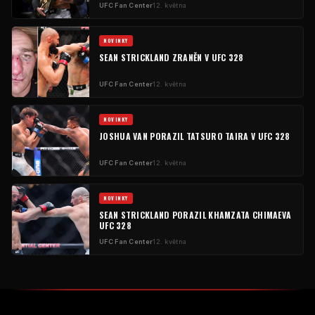
UFC
Fan Center
12. května
NOVINKY
SEAN STRICKLAND ZRANĚN V
UFC
328
UFC
Fan Center
12. května
NOVINKY
JOSHUA VAN PORAZIL TATSURO TAIRA V
UFC
328
UFC
Fan Center
12. května
NOVINKY
SEAN STRICKLAND PORAZIL KHAMZATA CHIMAEVA
UFC
328
UFC
Fan Center
12. května