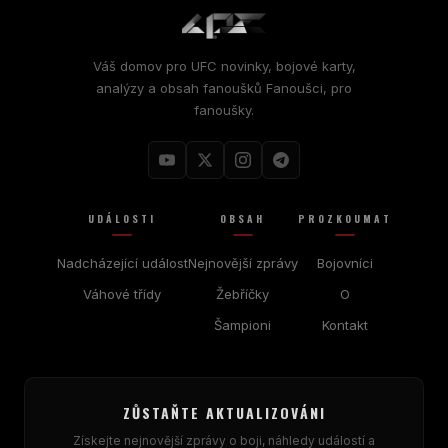
Váš domov pro
UFC
novinky, bojové karty,
analýzy a obsah fanoušků Fanoušci, pro
fanoušky.
UDÁLOSTI
OBSAH
PROZKOUMAT
Nadcházející událost
Nejnovější zprávy
Bojovníci
Váhové třídy
Žebříčky
O
Šampioni
Kontakt
ZŮSTAŇTE AKTUALIZOVÁNI
Získejte nejnovější zprávy o boji, náhledy událostí a