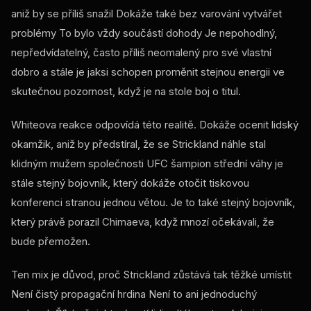
aniž by se příliš snažil Dokáže také bez varování vytvářet
problémy To bylo vždy součástí dohody Je nepohodlný,
nepředvídatelný, často příliš neomalený pro své vlastní
dobro a stále je jaksi schopen proměnit stejnou energii ve
skutečnou pozornost, když je na stole boj o titul.
Whiteova reakce odpovídá této realitě. Dokáže ocenit lidský
okamžik, aniž by předstíral, že se Strickland náhle stal
klidným mužem společnosti
UFC
šampion střední váhy je
stále stejný bojovník, který dokáže otočit tiskovou
konferenci stranou jednou větou. Je to také stejný bojovník,
který právě porazil Chimaeva, když mnozí očekávali, že
bude přemožen.
Ten mix je důvod, proč Strickland zůstává tak těžké umístit
Není čistý propagační hrdina Není to ani jednoduchý