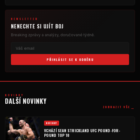
NEWSLETTER
NENECHTE SI UJÍT BOJ
Breaking
zprávy a analýzy, doručované týdně.
PŘIHLÁSIT SE K ODBĚRU
NOVINKY
DALŠÍ NOVINKY
→
ZOBRAZIT VŠE
NOVINKY
VCHÁZÍ SEAN STRICKLAND
UFC
POUND-FOR-
POUND
TOP 10