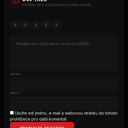
Podělte se o svůj pohled na tento příběh
0
0
0
0
0
JMÉNO *
EMAIL *
Uložte mé jméno, e-mail a webovou stránku do tohoto
prohlížeče pro další komentář.