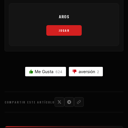
AROS
JUGAR
Me Gusta
aversión
624
2
COMPARTIR ESTE ARTÍCULO