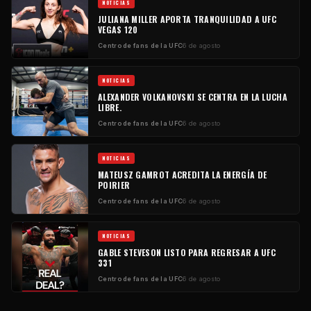
NOTICIAS
JULIANA MILLER APORTA TRANQUILIDAD A UFC
VEGAS 120
Centro de fans de la UFC
6 de agosto
NOTICIAS
ALEXANDER VOLKANOVSKI SE CENTRA EN LA LUCHA
LIBRE.
Centro de fans de la UFC
6 de agosto
NOTICIAS
MATEUSZ GAMROT ACREDITA LA ENERGÍA DE
POIRIER
Centro de fans de la UFC
6 de agosto
NOTICIAS
GABLE STEVESON LISTO PARA REGRESAR A UFC
331
Centro de fans de la UFC
6 de agosto