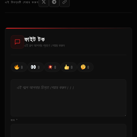
এই নিবন্ধটি শেয়ার করুন
ফাইট টক
এই গল্প আপনার গ্রহণ শেয়ার করুন
0
0
0
0
0
নাম *