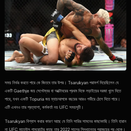
সময় নির্ভর করতে পারে কে জিতবে তার উপর। Tsarukyan পরামর্শ দিয়েছিলেন যে
একটি Gaethje জয় সেপ্টেম্বর বা অক্টোবরের প্রথম দিকে লড়াইয়ের দরজা খুলে দিতে
পারে, যখন একটি Topuria জয় ম্যাচআপকে বছরের আরও গভীরে ঠেলে দিতে পারে।
এটি এখনও তার প্রত্যাশা, কর্মকর্তা নয়
UFC
সময়সূচী।
Tsarukyan বিশ্বাস করার কারণ আছে যে তিনি সারির সামনের কাছাকাছি। তিনি হারান
না
UFC
মাতেউস গামরোটের কাছে তার 2022 সালের সিদ্ধান্তের পরাজয়ের পর থেকে।