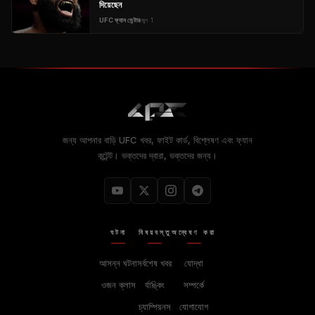
দিয়েছেন
UFC
ফ্যান সেন্টার
জুন 1
জন্য আপনার বাড়ি
UFC
খবর, ফাইট কার্ড, বিশ্লেষণ এবং ফ্যান
কন্টেন্ট। ভক্তদের দ্বারা, ভক্তদের জন্য।
ঘটনা
বিষয়বস্তু
অন্বেষণ করা
আসন্ন ঘটনা
সর্বশেষ খবর
যোদ্ধা
ওজন ক্লাস
র্যাঙ্কিং
সম্পর্কে
চ্যাম্পিয়নস
যোগাযোগ