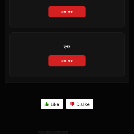
খেলা করা
হুপস
খেলা করা
Like
Dislike