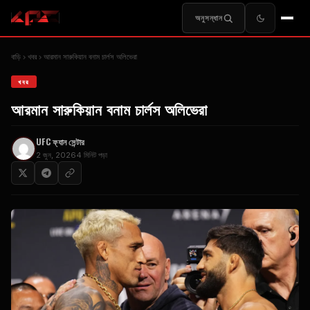
অনুসন্ধান
বাড়ি
খবর
আরমান সারুকিয়ান বনাম চার্লস অলিভেরা
খবর
আরমান সারুকিয়ান বনাম চার্লস অলিভেরা
UFC
ফ্যান সেন্টার
2 জুন, 2026
4 মিনিট পড়া