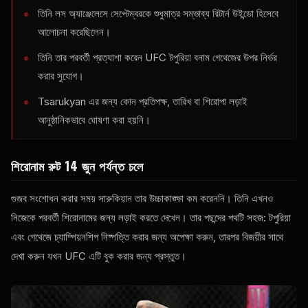
তিনি লস অ্যাঞ্জেলেসে সেপ্টেম্বরকে শুধুমাত্র সম্ভাব্য রিটার্ন উইন্ডো হিসেবে
আলোচনা করেছিলেন।
তিনি তার পরবর্তী প্রত্যাশা করেন
UFC
টপুরিয়া বনাম গেথেজের উপর নির্ভর
করার সুযোগ।
Tsarukyan এর জন্য কোন প্রতিপক্ষ, তারিখ বা শিরোপা লড়াই
আনুষ্ঠানিকভাবে ঘোষণা করা হয়নি।
শিরোনাম রুট 14 জুন পর্যন্ত চলে
গুজব সংশোধন করার সময় সারুকিয়ান তার উচ্চাকাঙ্ক্ষা কম করেননি। তিনি এখনও
নিজেকে পরবর্তী শিরোনামের জন্য লড়াই করতে দেখেন। তার পছন্দের পথটি সহজ: টপুরিয়া
এবং গেথেজে চ্যাম্পিয়নশিপ নিষ্পত্তি করার জন্য অপেক্ষা করুন, তারপর বিজয়ীর সাথে
দেখা করুন যখন
UFC
এটি বুক করার জন্য প্রস্তুত।