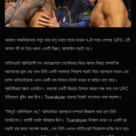
আরমান সারুকিয়ানকে নতুন করে চালু করতে মাত্র কয়েক ঘণ্টা সময় লেগেছে
UFC
এটি
আসলে কী তা নিয়ে গুজব: একটি বিকল্প, স্বাক্ষরিত লড়াই নয়।
লাইটওয়েট প্রতিযোগী লস অ্যাঞ্জেলেসে সেপ্টেম্বরে ফিরে আসার বিষয়ে তাৎক্ষণিক
আলোচনার জন্ম দেয় যখন তিনি একটি সম্ভাব্য শিরোপা লড়াই নিয়ে আলোচনা করেন এবং
চার্লস অলিভেইরাকে এমন একটি নাম হিসাবে নির্দেশ করেন যা জড়িত হতে পারে।
প্রতিক্রিয়া দ্রুত এসেছিল। ভক্তরা একটি রিম্যাচ হিসাবে আচরণ শুরু করে যেন
UFC
ইতিমধ্যে বুকিং করা ছিল। Tsarukyan তারপর নিজেই সংশোধন সঙ্গে পদক্ষেপ।
"কিছুই অফিসিয়াল নয়," অলিভেইরা আলোচনা সম্পর্কে জিজ্ঞাসা করা হলে তিনি
বলেছিলেন। বার্তাটি যথেষ্ট পরিষ্কার ছিল। Tsarukyan বিশ্বাস করেন যে একটি বড়
লড়াই তার জন্য অপেক্ষা করছে, এবং তিনি এখনও লাইটওয়েট শিরোনাম ছবির অংশ হতে