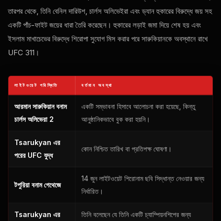
তারপর থেকে, তিনি বেনিল দারিউশ, চার্লস অলিভেইরা এবং ড্যান হুকারের বিরুদ্ধে জয় সহ
একটি পাঁচ-ফাইট জয়ের ধারা তৈরি করেছেন। হুকারের লড়াই জমা দিয়ে শেষ হয় এবং
ইসলাম মাখাচেভের বিরুদ্ধে শিরোপা সুযোগ মিস করার পরে সারুকিয়ানকে অবস্থানে রাখে
UFC
311।
লাইটওয়েট পরিস্থিতি
বর্তমান অবস্থা
আরমান সারুকিয়ান বনাম
একটি সম্ভাবনা হিসাবে আলোচনা করা হয়েছে, কিন্তু
চার্লস অলিভেরা 2
আনুষ্ঠানিকভাবে বুক করা হয়নি।
Tsarukyan এর
কোন নিশ্চিত তারিখ বা প্রতিপক্ষ ঘোষণা।
পরের
UFC
যুদ্ধ
14 জুন লাইটওয়েট শিরোনাম ছবি সিদ্ধান্ত নেওয়ার জন্য
টপুরিয়া বনাম গেথেজে
নির্ধারিত।
Tsarukyan এর
তিনি বলেছেন যে তিনি একটি চ্যাম্পিয়নশিপের জন্য