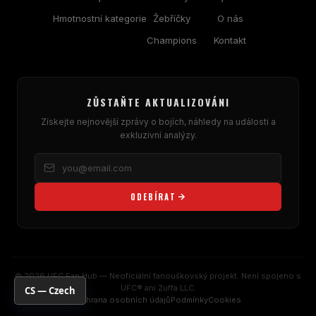
Hmotnostní kategorie
Žebříčky
O nás
Champions
Kontakt
ZŮSTAŇTE AKTUALIZOVÁNI
Získejte nejnovější zprávy o bojích, náhledy na události a
exkluzivní analýzy.
ODEBÍRAT
© 2026 UFC Fan Hub — Neoficiální fanouškovský projekt. Není spojeno s
UFC® ani Zuffa LLC.
CS — Czech
Ochrana osobních údajů
Podmínky
Cookies