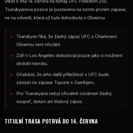
utkat o titul 14. června na turnaji UFC Freedom 250.
Tsarukyanova pozice je postavena na tomto prvním zápase,
ne na odvetě, která už byla dohodnuta s Oliveirou.
Tsarukyan říká, že žádný zápas UFC s Charlesem
Oliveirou není oficiální.
Září v Los Angeles diskutoval pouze jako o možném
období návratu.
Očekává, že jeho další příležitost v UFC bude
záviset na zápase Topurie s Gaethjem.
Pro Tsarukyana nebyl oficiálně oznámen žádný
soupeř, datum ani titulový zápas.
TITULNÍ TRASA POTRVÁ DO 14. ČERVNA