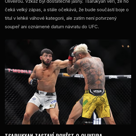
Oliveirou. Vzkaz byl dostatečně jasný. Tsarukyan věří, že ho
čeká velký zápas, a stále očekává, že bude součástí boje o
titul v lehké váhové kategorii, ale zatím není potvrzený
soupeř ani oznámené datum návratu do UFC.
TSARUKYAN ZASTAVÍ POVĚST O OLIVEIRA