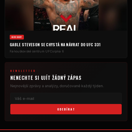
NOVINKY
GABLE STEVESON SE CHYSTÁ NA NÁVRAT DO UFC 331
Fanouškovské centrum UFC
srpna 6
NEWSLETTER
NENECHTE SI UJÍT ŽÁDNÝ ZÁPAS
Nejnovější zprávy a analýzy, doručované každý týden.
ODEBÍRAT