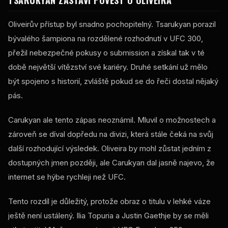
Oliveirův přístup byl snadno pochopitelný. Tsarukyan porazil
bývalého šampiona na rozdělené rozhodnutí v UFC 300,
přežil nebezpečné pokusy o submission a získal tak v té
době největší vítězství své kariéry. Druhé setkání už mělo
být spojeno s historií, zvláště pokud se do řeči dostal nějaký
pás.
Carukyan ale tento zápas neoznámil. Mluvil o možnostech a
zároveň se díval dopředu na divizi, která stále čeká na svůj
další rozhodující výsledek. Oliveira by mohl zůstat jedním z
dostupných jmen později, ale Carukyan dal jasně najevo, že
internet se hýbe rychleji než UFC.
Tento rozdíl je důležitý, protože obraz o titulu v lehké váze
ještě není ustálený. Ilia Topuria a Justin Gaethje by se měli