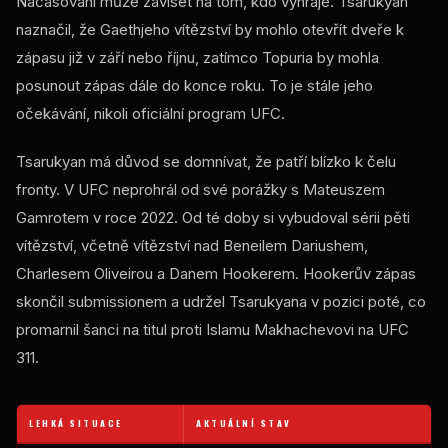
Načasování může záviset na tom, kdo vyhraje. Tsarukyan
naznačil, že Gaethjeho vítězství by mohlo otevřít dveře k
zápasu již v září nebo říjnu, zatímco Topuria by mohla
posunout zápas dále do konce roku. To je stále jeho
očekávání, nikoli oficiální program UFC.
Tsarukyan má důvod se domnívat, že patří blízko k čelu
fronty. V UFC neprohrál od své porážky s Mateuszem
Gamrotem v roce 2022. Od té doby si vybudoval sérii pěti
vítězství, včetně vítězství nad Beneilem Dariushem,
Charlesem Oliveirou a Danem Hookerem. Hookerův zápas
skončil submissionem a udržel Tsarukyana v pozici poté, co
promarnil šanci na titul proti Islamu Makhachevovi na UFC
311.
LEHKÁ SITUACE
AKTUÁLNÍ STAV