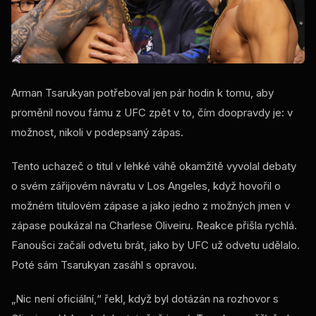
Arman Tsarukyan potřeboval jen pár hodin k tomu, aby
proměnil novou fámu z UFC zpět v to, čím doopravdy je: v
možnost, nikoli v podepsaný zápas.
Tento uchazeč o titul v lehké váhě okamžitě vyvolal debaty
o svém zářijovém návratu v Los Angeles, když hovořil o
možném titulovém zápase a jako jedno z možných jmen v
zápase poukázal na Charlese Oliveiru. Reakce přišla rychlá.
Fanoušci začali odvetu brát, jako by UFC už odvetu udělalo.
Poté sám Tsarukyan zasáhl s opravou.
„Nic není oficiální,“ řekl, když byl dotázán na rozhovor s