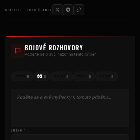
SDÍLEJTE TENTO ČLÁNEK
BOJOVÉ ROZHOVORY
Podělte se o svůj názor na tento příběh
????
????
????
????
0
0
0
0
0
JMÉNO *