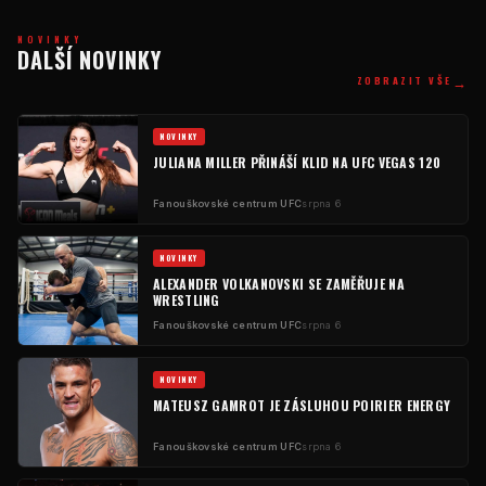
NOVINKY
DALŠÍ NOVINKY
→
ZOBRAZIT VŠE
NOVINKY
JULIANA MILLER PŘINÁŠÍ KLID NA UFC VEGAS 120
Fanouškovské centrum UFC
srpna 6
NOVINKY
ALEXANDER VOLKANOVSKI SE ZAMĚŘUJE NA
WRESTLING
Fanouškovské centrum UFC
srpna 6
NOVINKY
MATEUSZ GAMROT JE ZÁSLUHOU POIRIER ENERGY
Fanouškovské centrum UFC
srpna 6