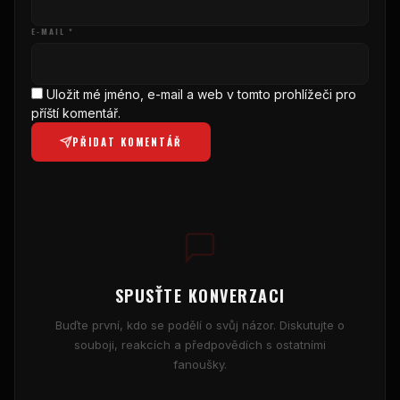
E-MAIL *
Uložit mé jméno, e-mail a web v tomto prohlížeči pro
příští komentář.
PŘIDAT KOMENTÁŘ
SPUSŤTE KONVERZACI
Buďte první, kdo se podělí o svůj názor. Diskutujte o
souboji, reakcích a předpovědích s ostatními
fanoušky.