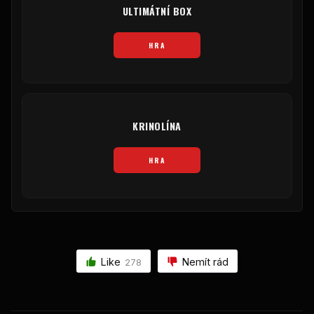
ULTIMÁTNÍ BOX
HRA
KRINOLÍNA
HRA
Like
Nemít rád
278