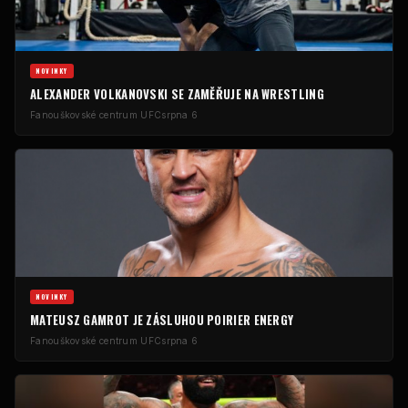
NOVINKY
ALEXANDER VOLKANOVSKI SE ZAMĚŘUJE NA WRESTLING
Fanouškovské centrum UFC
srpna 6
NOVINKY
MATEUSZ GAMROT JE ZÁSLUHOU POIRIER ENERGY
Fanouškovské centrum UFC
srpna 6