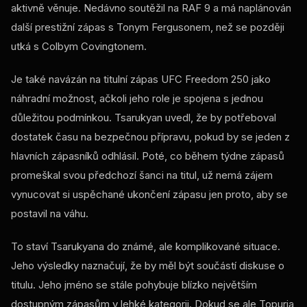
aktivně věnuje. Nedávno soutěžil na RAF 9 a má naplánován
další prestižní zápas s Tonym Fergusonem, než se později
utká s Colbym Covingtonem.
Je také navázán na titulní zápas UFC Freedom 250 jako
náhradní možnost, ačkoli jeho role je spojena s jednou
důležitou podmínkou. Tsarukyan uvedl, že by potřeboval
dostatek času na bezpečnou přípravu, pokud by se jeden z
hlavních zápasníků odhlásil. Poté, co během týdne zápasů
promeškal svou předchozí šanci na titul, už nemá zájem
vynucovat si uspěchané ukončení zápasu jen proto, aby se
postavil na váhu.
To staví Tsarukyana do známé, ale komplikované situace.
Jeho výsledky naznačují, že by měl být součástí diskuse o
titulu. Jeho jméno se stále pohybuje blízko největším
dostupným zápasům v lehké kategorii. Dokud se ale Topuria