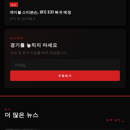
​뉴스
게이블 스티븐슨, UFC 331 복귀 예정
UFC 팬 센터
8월 6
뉴스레터
경기를 놓치지 마세요
속보 및 분석 자료를 매주 제공합니다.
구독하기
​뉴스
더 많은 뉴스
→
모두 보기