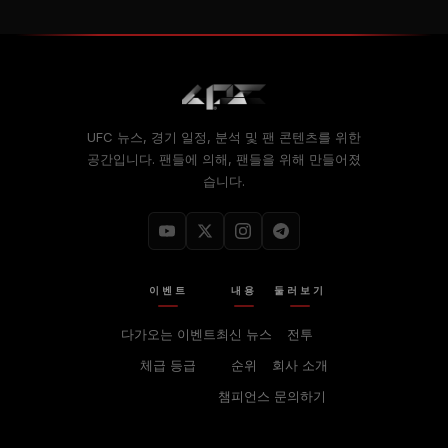
UFC 뉴스, 경기 일정, 분석 및 팬 콘텐츠를 위한
공간입니다. 팬들에 의해, 팬들을 위해 만들어졌
습니다.
이벤트
내용
둘러보기
다가오는 이벤트
최신 뉴스
전투
체급 등급
순위
회사 소개
챔피언스
문의하기