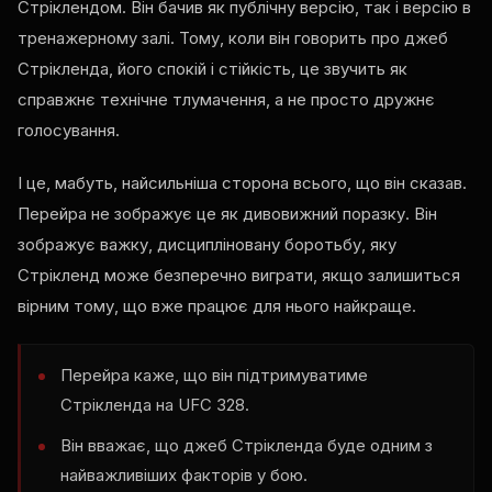
Стріклендом. Він бачив як публічну версію, так і версію в
тренажерному залі. Тому, коли він говорить про джеб
Стрікленда, його спокій і стійкість, це звучить як
справжнє технічне тлумачення, а не просто дружнє
голосування.
І це, мабуть, найсильніша сторона всього, що він сказав.
Перейра не зображує це як дивовижний поразку. Він
зображує важку, дисципліновану боротьбу, яку
Стрікленд може безперечно виграти, якщо залишиться
вірним тому, що вже працює для нього найкраще.
Перейра каже, що він підтримуватиме
Стрікленда на UFC 328.
Він вважає, що джеб Стрікленда буде одним з
найважливіших факторів у бою.