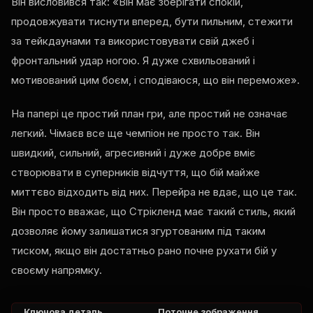
Він висловився так: «Він має зберігати спокій,
продовжувати тиснути вперед, бути пильним, стежити
за тейкдаунами та використовувати свій джеб і
фронтальний удар ногою. Я дуже схвильований і
мотивований цим боєм, і сподіваюся, що він переможе».
На папері це простий план гри, але простий не означає
легкий. Чімаєв все ще чемпіон не просто так. Він
швидкий, сильний, агресивний і дуже добре вміє
створювати в суперників відчуття, що бій майже
миттєво відходить від них. Перейра не вдає, що це так.
Він просто вважає, що Стрікленд має такий стиль, який
дозволяє йому залишатися згуртованим під таким
тиском, якщо він достатньо рано почне рухати бій у
своєму напрямку.
Ключова деталь
Поточне зображення