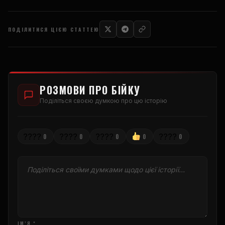
ПОДІЛИТИСЯ ЦІЄЮ СТАТТЕЮ
РОЗМОВИ ПРО БІЙКУ
Поділіться своєю думкою про цю історію
????
????
????
????
0
0
0
0
0
ІМ’Я *