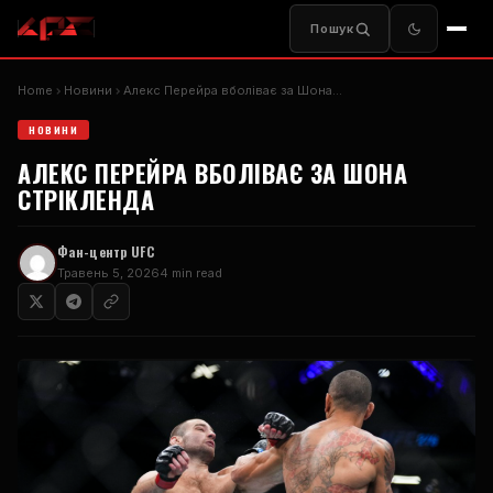
Пошук
Home
Новини
Алекс Перейра вболіває за Шона…
НОВИНИ
АЛЕКС ПЕРЕЙРА ВБОЛІВАЄ ЗА ШОНА
СТРІКЛЕНДА
Фан-центр UFC
Травень 5, 2026
4 min read