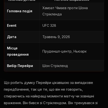
Хамзат Чімаєв проти Шона
Головна подія
Стрікленда
Event
UFC 328
Дата
Травень 9, 2026
Місце
Пруденшл-центр, Ньюарк
проведення
Вибір Перейри
Шон Стрікленд
Що робить думку Перейри цікавішою за випадкове
передбачення, так це те, що він не говорить,
спираючись на найкращі моменти матчу чи зовнішні
враження. Він бився зі Стріклендом. Він тренувався зі