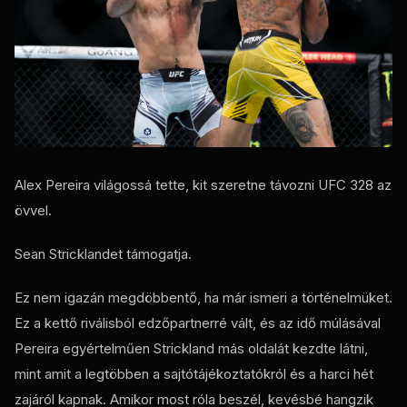
Alex Pereira világossá tette, kit szeretne távozni
UFC
328 az
övvel.
Sean Stricklandet támogatja.
Ez nem igazán megdöbbentő, ha már ismeri a történelmüket.
Ez a kettő riválisból edzőpartnerré vált, és az idő múlásával
Pereira egyértelműen Strickland más oldalát kezdte látni,
mint amit a legtöbben a sajtótájékoztatókról és a harci hét
zajáról kapnak. Amikor most róla beszél, kevésbé hangzik