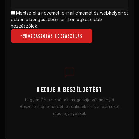
Mentse el a nevemet, e-mail címemet és webhelyemet
ebben a böngészőben, amikor legközelebb
hozzászólok.
HOZZÁSZÓLÁS HOZZÁSZÓLÁS
KEZDJE A BESZÉLGETÉST
Legyen Ön az első, aki megosztja véleményét
Beszélje meg a harcot, a reakciókat és a jóslatokat
más rajongókkal.