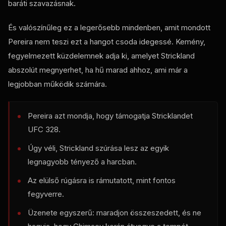
baráti szavazásnak.
És valószínűleg ez a legerősebb mindenben, amit mondott
Pereira nem teszi ezt a hangot csoda idegessé. Kemény,
fegyelmezett küzdelemnek adja ki, amelyet Strickland
abszolút megnyerhet, ha hű marad ahhoz, ami már a
legjobban működik számára.
Pereira azt mondja, hogy támogatja Stricklandet
UFC
328.
Úgy véli, Strickland szúrása lesz az egyik
legnagyobb tényező a harcban.
Az elülső rúgásra is rámutatott, mint fontos
fegyverre.
Üzenete egyszerű: maradjon összeszedett, és ne