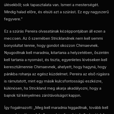
ülésekből; sok tapasztalata van. Ismeri a mesterségét.
Mindig halad előre, és elsüti azt a szúrást. Ez egy nagyszerű
fegyvere.”
Ez a szúrás Pereira olvasatának középpontjában áll ezen a
meccsen. Az ő szemében Stricklandnek nem kell semmi
bonyolultat tennie, hogy gondot okozzon Chimaevnek.
Nyugodtnak kell maradnia, kitartania a helyzetében, őszintén
kell tartania a nyomást, és tiszta, egyenletes lövéseken kell
keresztülmennie Chimaevnek, ahelyett, hogy hagyná, hogy
pánikba rohanja az egész küzdelmet. Pereira az első rúgásra
is rámutatott, mint egy másik kulcsfontosságú eszközre,
különösen, ha Strickland meg akarja akadályozni, hogy a
bajnok túl kényelmes zárótávolságot kapjon.
Így fogalmazott: „Meg kell maradnia higgadtnak, tovább kell