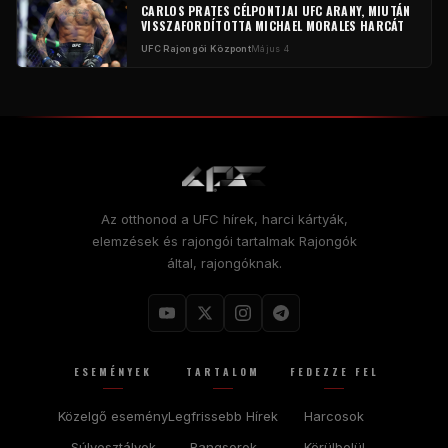
CARLOS PRATES CÉLPONTJAI
UFC
ARANY, MIUTÁN
VISSZAFORDÍTOTTA MICHAEL MORALES HARCÁT
UFC
Rajongói Központ
Május 4
Az otthonod a
UFC
hírek, harci kártyák,
elemzések és rajongói tartalmak Rajongók
által, rajongóknak.
ESEMÉNYEK
TARTALOM
FEDEZZE FEL
Közelgő esemény
Legfrissebb Hírek
Harcosok
Súlyosztályok
Rangsorok
Körülbelül