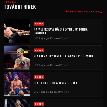
HÍRADÓ
TOVÁBBI HÍREK
→
ÖSSZES MEGTEKINTÉSE
HÍRADÓ
RAFAEL FIZIEV A FŐVERSENYEN
UFC
TORNA
BAKUBAN
UFC
Rajongói Központ
Május 5
HÍRADÓ
SEAN O'MALLEY VEREKEDNI AKART PETR YANNAL
UFC
Rajongói Központ
Május 5
HÍRADÓ
BENEIL DARIUSH A VERESÉG UTÁN
UFC
Rajongói Központ
Május 5
HÍRADÓ