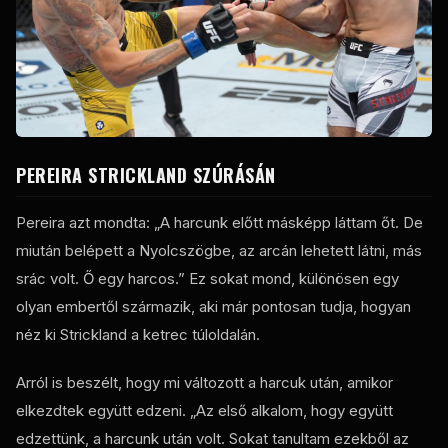
PEREIRA STRICKLAND SZÚRÁSÁN
Pereira azt mondta: „A harcunk előtt másképp láttam őt. De
miután belépett a Nyolcszögbe, az arcán lehetett látni, más
srác volt. Ő egy harcos.” Ez sokat mond, különösen egy
olyan embertől származik, aki már pontosan tudja, hogyan
néz ki Strickland a ketrec túloldalán.
Arról is beszélt, hogy mi változott a harcuk után, amikor
elkezdtek együtt edzeni. „Az első alkalom, hogy együtt
edzettünk, a harcunk után volt. Sokat tanultam ezekből az