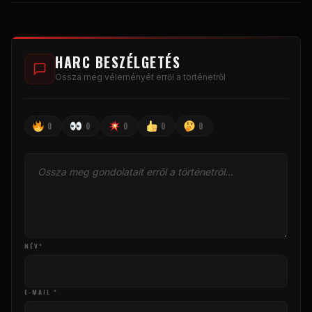
HARC BESZÉLGETÉS
Ossza meg véleményét erről a történetről
0
0
0
0
0
NÉV*
E-MAIL *