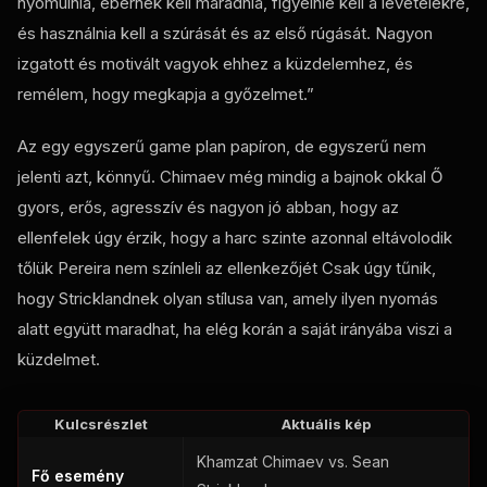
nyomulnia, ébernek kell maradnia, figyelnie kell a levételekre,
és használnia kell a szúrását és az első rúgását. Nagyon
izgatott és motivált vagyok ehhez a küzdelemhez, és
remélem, hogy megkapja a győzelmet.”
Az egy egyszerű
game plan
papíron, de egyszerű nem
jelenti azt, könnyű. Chimaev még mindig a bajnok okkal Ő
gyors, erős, agresszív és nagyon jó abban, hogy az
ellenfelek úgy érzik, hogy a harc szinte azonnal eltávolodik
tőlük Pereira nem színleli az ellenkezőjét Csak úgy tűnik,
hogy Stricklandnek olyan stílusa van, amely ilyen nyomás
alatt együtt maradhat, ha elég korán a saját irányába viszi a
küzdelmet.
Kulcsrészlet
Aktuális kép
Khamzat Chimaev vs. Sean
Fő esemény