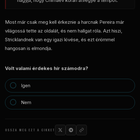
hagyja, hogy Chimaev korán átvegye a tempót.
Most már csak meg kell érkeznie a harcnak Pereira már
világossá tette az oldalát, és nem hallgat róla. Azt hiszi,
Stricklandnek van egy igazi lövése, és ezt örömmel
hangosan is elmondja.
Volt valami érdekes hír számodra?
Igen
Nem
OSSZA MEG EZT A CIKKET