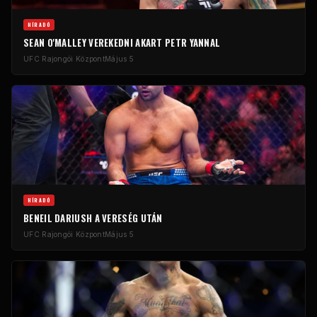
HÍRADÓ
SEAN O'MALLEY VEREKEDNI AKART PETR YANNAL
UFC
Rajongói Központ
Május 5
HÍRADÓ
BENEIL DARIUSH A VERESÉG UTÁN
UFC
Rajongói Központ
Május 5