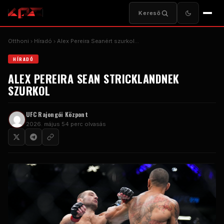
Kereső
Otthoni
Híradó
Alex Pereira Seanért szurkol...
HÍRADÓ
ALEX PEREIRA SEAN STRICKLANDNEK
SZURKOL
UFC
Rajongói Központ
2026. május 5
4 perc olvasás