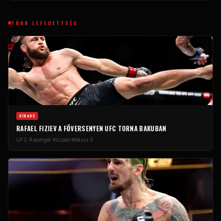
TÖBB LEFEDETTSÉG
HÍRADÓ
RAFAEL FIZIEV A FŐVERSENYEN
UFC
TORNA BAKUBAN
UFC
Rajongói Központ
Május 5