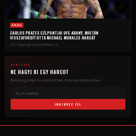
HÍRADÓ
CARLOS PRATES CÉLPONTJAI
UFC
ARANY, MIUTÁN
VISSZAFORDÍTOTTA MICHAEL MORALES HARCÁT
UFC
Rajongói Központ
Május 4
HÍRLEVÉL
NE HAGYJ KI EGY HARCOT
Breaking
hírek és elemzések, hetente kézbesítve.
IRATKOZZ FEL