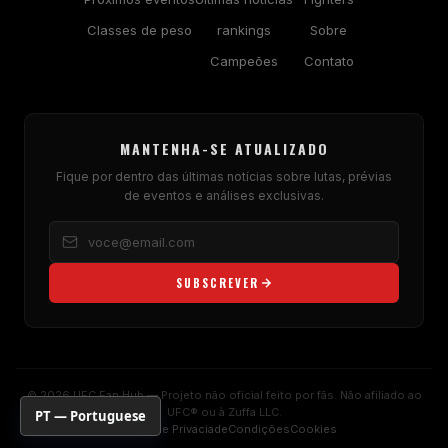
Classes de peso
rankings
Sobre
Campeões
Contato
MANTENHA-SE ATUALIZADO
Fique por dentro das últimas notícias sobre lutas, prévias
de eventos e análises exclusivas.
SUBSCREVER
© 2026 UFC Fan Hub — Projeto não oficial feito por fãs. Não afiliado ao
UFC® ou à Zuffa LLC.
PT — Portuguese
Política de Privaciade
Condições
Cookies