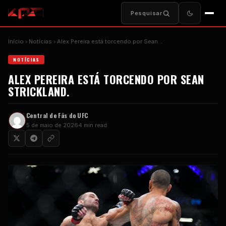
Pesquisar
Início
Notícias
Alex Pereira está torcendo por Sean…
NOTÍCIAS
ALEX PEREIRA ESTÁ TORCENDO POR SEAN
STRICKLAND.
Central de Fãs do UFC
5 de maio de 2026
4 min read