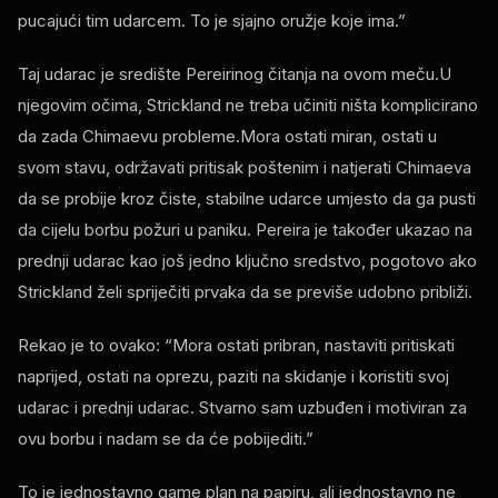
pucajući tim udarcem. To je sjajno oružje koje ima.”
Taj udarac je središte Pereirinog čitanja na ovom meču.U
njegovim očima, Strickland ne treba učiniti ništa komplicirano
da zada Chimaevu probleme.Mora ostati miran, ostati u
svom stavu, održavati pritisak poštenim i natjerati Chimaeva
da se probije kroz čiste, stabilne udarce umjesto da ga pusti
da cijelu borbu požuri u paniku. Pereira je također ukazao na
prednji udarac kao još jedno ključno sredstvo, pogotovo ako
Strickland želi spriječiti prvaka da se previše udobno približi.
Rekao je to ovako: “Mora ostati pribran, nastaviti pritiskati
naprijed, ostati na oprezu, paziti na skidanje i koristiti svoj
udarac i prednji udarac. Stvarno sam uzbuđen i motiviran za
ovu borbu i nadam se da će pobijediti.”
To je jednostavno
game plan
na papiru, ali jednostavno ne