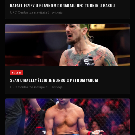
RAFAEL FIZIEV U GLAVNOM DOGAĐAJU
UFC
TURNIR U BAKUU
UFC
Centar za navijače
5. svibnja
VIJESTI
SEAN O'MALLEY ŽELIO JE BORBU S PETROM YANOM
UFC
Centar za navijače
5. svibnja