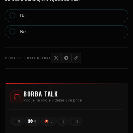
Da.
Ne
PODIJELITE OVAJ ČLANAK
BORBA TALK
Podijelite svoje viđenje ove priče
~
!
>
0
0
0
0
0