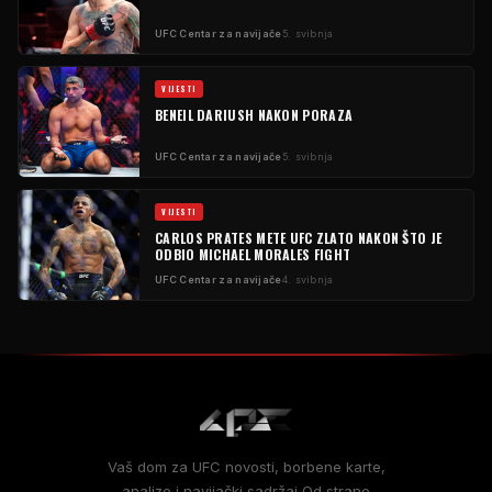
UFC
Centar za navijače
5. svibnja
VIJESTI
BENEIL DARIUSH NAKON PORAZA
UFC
Centar za navijače
5. svibnja
VIJESTI
CARLOS PRATES METE
UFC
ZLATO NAKON ŠTO JE
ODBIO MICHAEL MORALES FIGHT
UFC
Centar za navijače
4. svibnja
Vaš dom za
UFC
novosti, borbene karte,
analize i navijački sadržaj Od strane