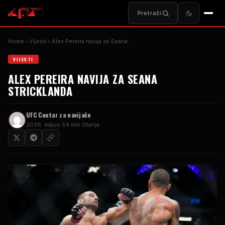
Pretraži
Home
Vijesti
Alex Pereira navija za Seana...
VIJESTI
ALEX PEREIRA NAVIJA ZA SEANA
STRICKLANDA
UFC
Centar za navijače
2026. május 5
4 min čitanja