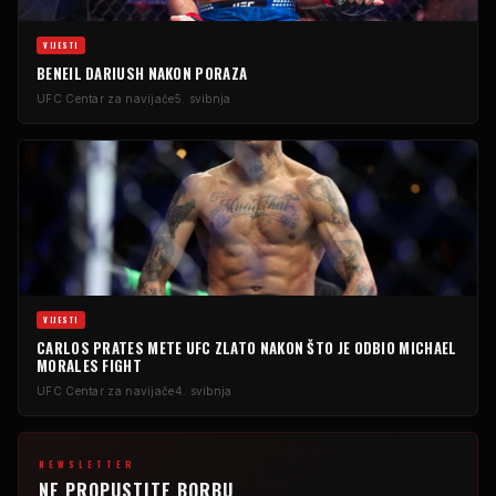
VIJESTI
BENEIL DARIUSH NAKON PORAZA
UFC
Centar za navijače
5. svibnja
VIJESTI
CARLOS PRATES METE
UFC
ZLATO NAKON ŠTO JE ODBIO MICHAEL
MORALES FIGHT
UFC
Centar za navijače
4. svibnja
NEWSLETTER
NE PROPUSTITE BORBU