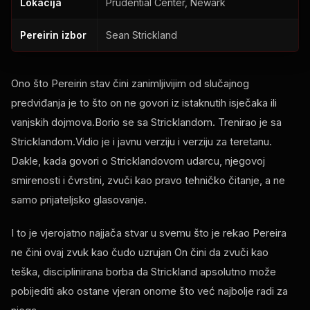
Lokacija
Prudential Center
, Newark
Pereirin izbor
Sean Strickland
Ono što Pereirin stav čini zanimljivijim od slučajnog
predviđanja je to što on ne govori iz istaknutih isječaka ili
vanjskih dojmova.Borio se sa Stricklandom. Trenirao je sa
Stricklandom.Vidio je i javnu verziju i verziju za teretanu.
Dakle, kada govori o Stricklandovom udarcu, njegovoj
smirenosti i čvrstini, zvuči kao pravo tehničko čitanje, a ne
samo prijateljsko glasovanje.
I to je vjerojatno najjača stvar u svemu što je rekao Pereira
ne čini ovaj zvuk kao čudo uzrujan On čini da zvuči kao
teška, disciplinirana borba da Strickland apsolutno može
pobijediti ako ostane vjeran onome što već najbolje radi za