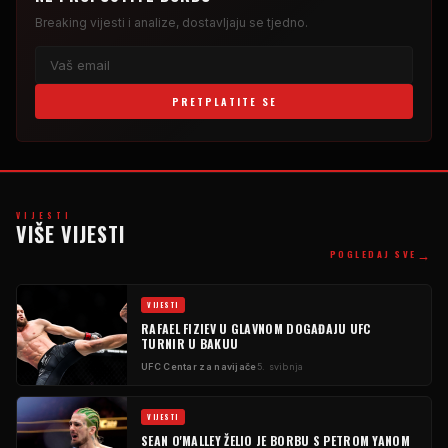
Breaking
vijesti i analize, dostavljaju se tjedno.
PRETPLATITE SE
VIJESTI
VIŠE VIJESTI
→
POGLEDAJ SVE
VIJESTI
RAFAEL FIZIEV U GLAVNOM DOGAĐAJU
UFC
TURNIR U BAKUU
UFC
Centar za navijače
5. svibnja
VIJESTI
SEAN O'MALLEY ŽELIO JE BORBU S PETROM YANOM