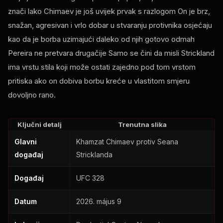
znači lako Chimaev je još uvijek prvak s razlogom On je brz,
snažan, agresivan i vrlo dobar u stvaranju protivnika osjećaju
kao da je borba uzimajući daleko od njih gotovo odmah
Pereira ne pretvara drugačije Samo se čini da misli Strickland
ima vrstu stila koji može ostati zajedno pod tom vrstom
pritiska ako on dobiva borbu kreće u vlastitom smjeru
dovoljno rano.
Ključni detalj
Trenutna slika
Glavni
Khamzat Chimaev protiv Seana
događaj
Stricklanda
Događaj
UFC
328
Datum
2026. május 9