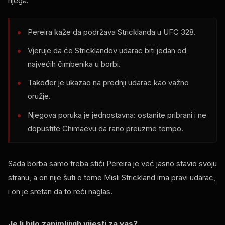
njega.
Pereira kaže da podržava Stricklanda u
UFC
328.
Vjeruje da će Stricklandov udarac biti jedan od
najvećih čimbenika u borbi.
Također je ukazao na prednji udarac kao važno
oružje.
Njegova poruka je jednostavna: ostanite pribrani i ne
dopustite Chimaevu da rano preuzme tempo.
Sada borba samo treba stići Pereira je već jasno stavio svoju
stranu, a on nije šuti o tome Misli Strickland ima pravi udarac,
i on je sretan da to reći naglas.
Je li bilo zanimljivih vijesti za vas?