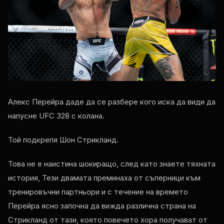
Алекс Перейра даде да се разбере кого иска да види да
напусне
UFC
328 с колана.
Той подкрепя Шон Стрикланд.
Това не е наистина шокиращо, след като знаете тяхната
история, Тези двамата преминаха от съперници към
тренировъчни партньори и с течение на времето
Перейра ясно започна да вижда различна страна на
Стрикланд от тази, която повечето хора получават от