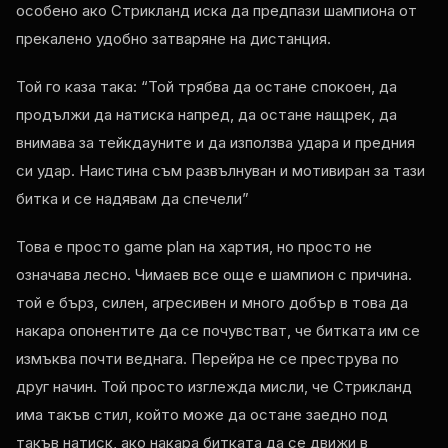
особено ако Стрикланд иска да предпази шампиона от
прекалено удобно затваряне на дистанция.
Той го каза така: “Той трябва да остане спокоен, да
продължи да натиска напред, да остане нащрек, да
внимава за тейкдауните и да използва удара и предния
си удар. Наистина съм развълнуван и мотивиран за тази
битка и се надявам да спечели”
Това е просто
game plan
на хартия, но просто не
означава лесно. Чимаев все още е шампион с причина.
той е бърз, силен, агресивен и много добър в това да
накара опонентите да се почувстват, че битката им се
измъква почти веднага. Перейра не се преструва по
друг начин. Той просто изглежда мисли, че Стрикланд
има такъв стил, който може да остане заедно под
такъв натиск, ако накара битката да се движи в