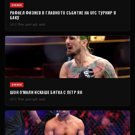
НОВИНИ
РАФАЕЛ ФИЗИЕВ В ГЛАВНОТО СЪБИТИЕ НА
UFC
ТУРНИР В
БАКУ
UFC
Фен център
5 май
НОВИНИ
ШОН О'МАЛИ ИСКАШЕ БИТКА С ПЕТР ЯН
UFC
Фен център
5 май