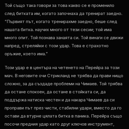
Той също така говори за това какво се е променило
след битката им, когато започнаха да тренират заедно.
“Първият път, когато тренирахме заедно, беше след
нашата битка. научих много от тези сесии; той има
много опит. Той познава занаята си. Той винаги се движи
напред, стреляйки с този удар. Това е страхотно
оръжие, което има.”
Този удар е в центъра на четенето на Перейра за този
мач. В неговите очи Стрикланд не трябва да прави нищо
сложно, за да създаде проблеми на Чимаев. Той трябва
да остане спокоен, да остане в стойката си, да
поддържа натиска честен и да накара Чимаев да си
проправи път през чисти, стабилни удари, вместо да го
остави да втурне цялата битка в паника. Перейра също
посочи предния удар като друг ключов инструмент,