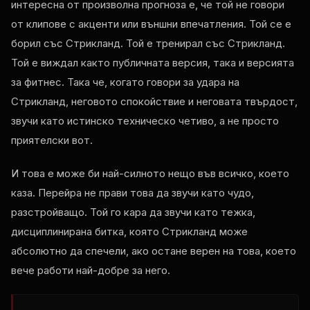
интересна от произволна прогноза е, че той не говори
от клипове с акценти или външни впечатления. Той се е
борил със Стрикланд. Той е тренирал със Стрикланд.
Той е виждал както публичната версия, така и версията
за фитнес. Така че, когато говори за удара на
Стрикланд, неговото спокойствие и неговата твърдост,
звучи като истинско техническо четиво, а не просто
приятелски вот.
И това е може би най-силното нещо във всичко, което
каза. Перейра не прави това да звучи като чудо,
разстройващо. Той го кара да звучи като тежка,
дисциплинирана битка, която Стрикланд може
абсолютно да спечели, ако остане верен на това, което
вече работи най-добре за него.