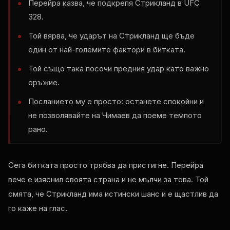
Перейра казва, че подкрепя Стрикланд в
UFC
328.
Той вярва, че ударът на Стрикланд ще бъде
един от най-големите фактори в битката.
Той също така посочи предния удар като важно
оръжие.
Посланието му е просто: останете спокойни и
не позволявайте на Чимаев да поеме темпото
рано.
Сега битката просто трябва да пристигне. Перейра
вече е изяснил своята страна и не мълчи за това. Той
смята, че Стрикланд има истински шанс и е щастлив да
го каже на глас.