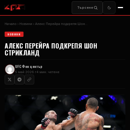
Търсене
Начало
Новини
Алекс Перейра подкрепя Шон...
НОВИНИ
АЛЕКС ПЕРЕЙРА ПОДКРЕПЯ ШОН
СТРИКЛАНД
UFC
Фен център
5 май 2026 г
4 мин. четене