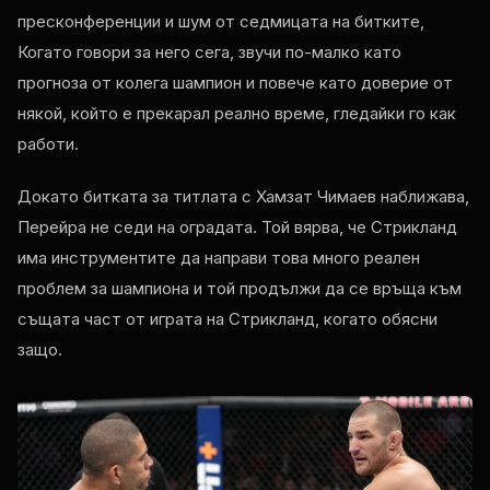
пресконференции и шум от седмицата на битките,
Когато говори за него сега, звучи по-малко като
прогноза от колега шампион и повече като доверие от
някой, който е прекарал реално време, гледайки го как
работи.
Докато битката за титлата с Хамзат Чимаев наближава,
Перейра не седи на оградата. Той вярва, че Стрикланд
има инструментите да направи това много реален
проблем за шампиона и той продължи да се връща към
същата част от играта на Стрикланд, когато обясни
защо.