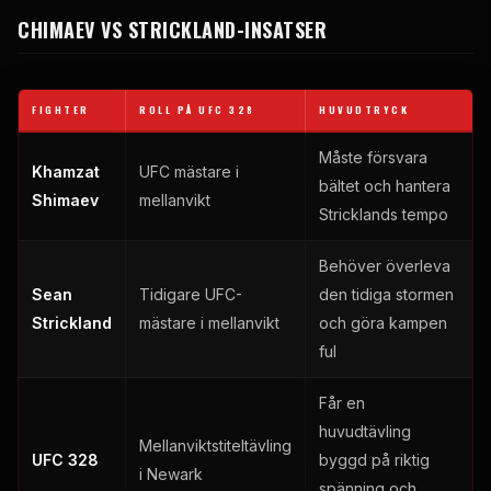
CHIMAEV VS STRICKLAND-INSATSER
FIGHTER
ROLL PÅ UFC 328
HUVUDTRYCK
Måste försvara
Khamzat
UFC mästare i
bältet och hantera
Shimaev
mellanvikt
Stricklands tempo
Behöver överleva
Sean
Tidigare UFC-
den tidiga stormen
Strickland
mästare i mellanvikt
och göra kampen
ful
Får en
huvudtävling
Mellanviktstiteltävling
UFC 328
byggd på riktig
i Newark
spänning och