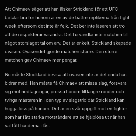
Att Chimaev säger att han älskar Strickland för att UFC
betalar bra för honom är en av de bättre replikerna från fight
week eftersom det inte är fejk. Det ber inte läsaren att tro
att de respekterar varandra. Det förvandlar inte matchen till
något storslaget tal om arv. Det är enkelt. Strickland skapade
oväsen. Oväsendet gjorde matchen större. Den större
matchen gav Chimaev mer pengar.
Nu måste Strickland bevisa att oväsen inte är det enda han
bidrar med. Han måste få Chimaev att missa slag, försvara
sig mot nedtagningar, pressa honom till längre ronder och
tvinga mästaren in i den typ av slagstrid där Strickland kan
hugga loss på honom. Det är en svår uppgift mot en fighter
som har fått starka motståndare att se hjälplösa ut när han
väl fått händerna i lås.