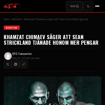
Sök
Hem
Nyheter
Khamzat Chimaev säger att Sean Strickland gjorde…
NYHETER
KHAMZAT CHIMAEV SÄGER ATT SEAN
STRICKLAND TJÄNADE HONOM MER PENGAR
UFC-fancenter
May 6, 2026
6 min läs