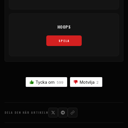
HOOPS
SPELA
Tycka om
Motvilja
599
2
DELA DEN HÄR ARTIKELN