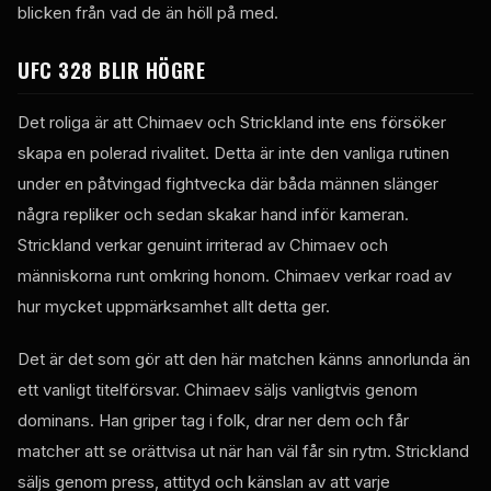
blicken från vad de än höll på med.
UFC 328 BLIR HÖGRE
Det roliga är att Chimaev och Strickland inte ens försöker
skapa en polerad rivalitet. Detta är inte den vanliga rutinen
under en påtvingad fightvecka där båda männen slänger
några repliker och sedan skakar hand inför kameran.
Strickland verkar genuint irriterad av Chimaev och
människorna runt omkring honom. Chimaev verkar road av
hur mycket uppmärksamhet allt detta ger.
Det är det som gör att den här matchen känns annorlunda än
ett vanligt titelförsvar. Chimaev säljs vanligtvis genom
dominans. Han griper tag i folk, drar ner dem och får
matcher att se orättvisa ut när han väl får sin rytm. Strickland
säljs genom press, attityd och känslan av att varje