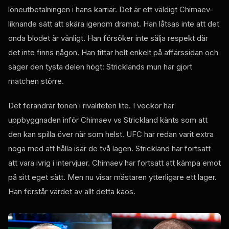
löneutbetalningen i hans karriär. Det är ett väldigt Chimaev-
liknande sätt att skära igenom dramat. Han låtsas inte att det
onda blodet är vänligt. Han försöker inte sälja respekt där
det inte finns någon. Han tittar helt enkelt på affärssidan och
säger den tysta delen högt: Stricklands mun har gjort
matchen större.
Det förändrar tonen i rivaliteten lite. I veckor har
uppbyggnaden inför Chimaev vs Strickland känts som att
den kan spilla över när som helst. UFC har redan varit extra
noga med att hålla isär de två lagen. Strickland har fortsatt
att vara ivrig i intervjuer. Chimaev har fortsatt att kämpa emot
på sitt eget sätt. Men nu visar mästaren ytterligare ett lager.
Han förstår värdet av allt detta kaos.