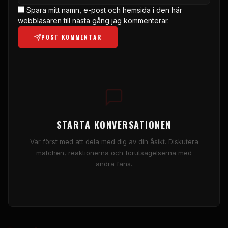
Spara mitt namn, e-post och hemsida i den här
webbläsaren till nästa gång jag kommenterar.
POST KOMMENTAR
STARTA KONVERSATIONEN
Var först med att dela med dig av din åsikt. Diskutera
matchen, reaktionerna och förutsägelserna med
andra fans.