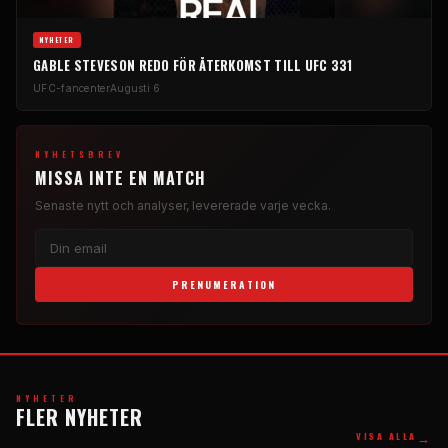
NYHETER
GABLE STEVESON REDO FÖR ÅTERKOMST TILL UFC 331
UFC-fancenter
Augusti 6
NYHETSBREV
MISSA INTE EN MATCH
Senaste nytt och analyser, levererade varje vecka.
PRENUMERATION
NYHETER
FLER NYHETER
→
VISA ALLA