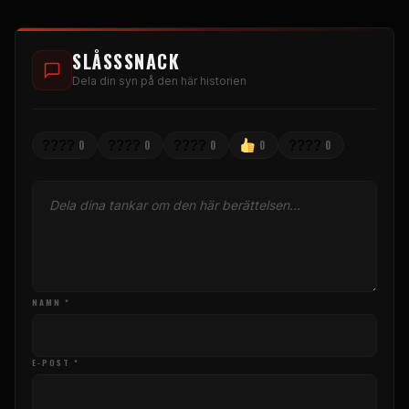
SLÅSSSNACK
Dela din syn på den här historien
????
????
????
????
0
0
0
0
0
NAMN *
E-POST *