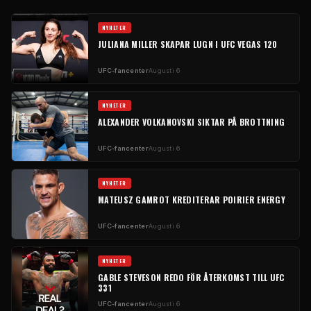
NYHETER
JULIANA MILLER SKAPAR LUGN I UFC VEGAS 120
UFC-fancenter
Augusti 6
NYHETER
ALEXANDER VOLKANOVSKI SIKTAR PÅ BROTTNING
UFC-fancenter
Augusti 6
NYHETER
MATEUSZ GAMROT KREDITERAR POIRIER ENERGY
UFC-fancenter
Augusti 6
NYHETER
GABLE STEVESON REDO FÖR ÅTERKOMST TILL UFC
331
UFC-fancenter
Augusti 6