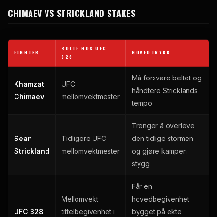
CHIMAEV VS STRICKLAND STAKES
ROLLE HOS
UFC
FIGHTER
HOVEDTRYKK
328
Må forsvare beltet og
Khamzat
UFC
håndtere Stricklands
Chimaev
mellomvektmester
tempo
Trenger å overleve
Sean
Tidligere
UFC
den tidlige stormen
Strickland
mellomvektmester
og gjøre kampen
stygg
Får en
Mellomvekt
hovedbegivenhet
UFC
328
tittelbegivenhet i
bygget på ekte