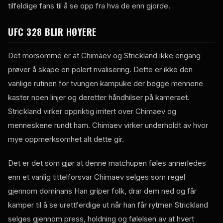
tilfeldige fans til å se opp fra hva de enn gjorde.
UFC
328 BLIR HØYERE
Det morsomme er at Chimaev og Strickland ikke engang
prøver å skape en polert rivalisering. Dette er ikke den
vanlige rutinen for tvungen kampuke der begge mennene
kaster noen linjer og deretter håndhilser på kameraet.
Strickland virker oppriktig irritert over Chimaev og
menneskene rundt ham. Chimaev virker underholdt av hvor
mye oppmerksomhet alt dette gir.
Det er det som gjør at denne matchupen føles annerledes
enn et vanlig tittelforsvar Chimaev selges som regel
gjennom dominans Han griper folk, drar dem ned og får
kamper til å se urettferdige ut når han får rytmen Strickland
selges gjennom press, holdning og følelsen av at hvert