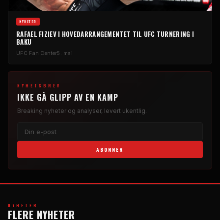
NYHETER
RAFAEL FIZIEV I HOVEDARRANGEMENTET TIL
UFC
TURNERING I
BAKU
UFC
Fan Center
5. mai
NYHETSBREV
IKKE GÅ GLIPP AV EN KAMP
Breaking
nyheter og analyser, levert ukentlig.
ABONNER
NYHETER
FLERE NYHETER