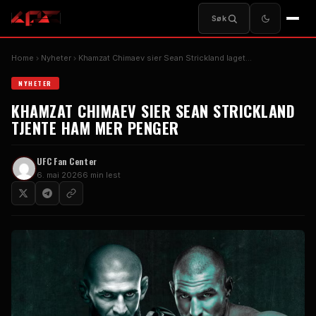
Søk
Home
Nyheter
Khamzat Chimaev sier Sean Strickland laget...
NYHETER
KHAMZAT CHIMAEV SIER SEAN STRICKLAND
TJENTE HAM MER PENGER
UFC
Fan Center
6. mai 2026
6 min lest