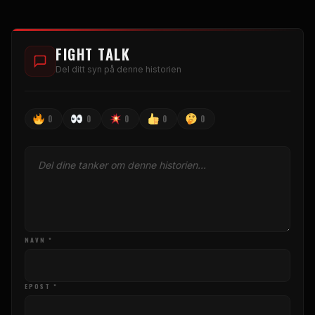
FIGHT TALK
Del ditt syn på denne historien
0
0
0
0
0
NAVN *
EPOST *