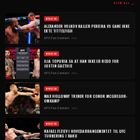
→
VIEW ALL
NYHETER
ALEXANDER VOLKOV KALLER PEREIRA VS GANE IKKE
EKTE TITTELFIGH
UFC
Fan Center
6. mai
NYHETER
ILIA TOPURIA SA AT HAN IKKE ER REDD FOR
JUSTIN GAETHJE
UFC
Fan Center
6. mai
NYHETER
MAX HOLLOWAY TRENER FOR CONOR MCGREGOR-
OMKAMP
UFC
Fan Center
6. mai
NYHETER
RAFAEL FIZIEV I HOVEDARRANGEMENTET TIL
UFC
TURNERING I BAKU