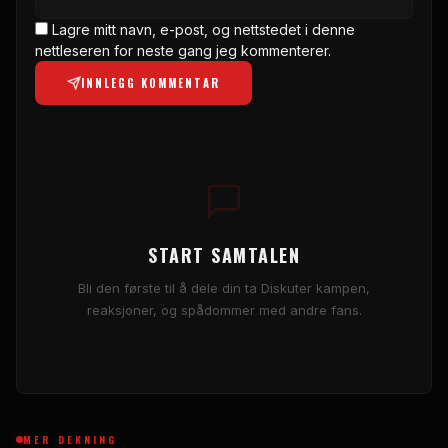
Lagre mitt navn, e-post, og nettstedet i denne
nettleseren for neste gang jeg kommenterer.
INNLEGG KOMMENTAR
START SAMTALEN
Bli den første til å dele din ta Diskuter kampen,
reaksjoner, og spådommer med andre fans.
MER DEKNING