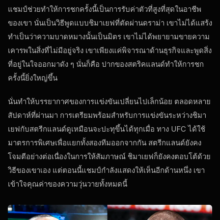
แชมป์ช่วยทำให้การชกครั้งนี้เป็นการรับค่าตัวที่สูงที่สุดในอาชีพ
ของเขา นั่นเป็นวิธีพูดแบบชิมาเยฟที่ตัดผ่านดราม่า เขาไม่ได้แสร้ง
ทำเป็นว่าความบาดหมางนั้นเป็นมิตร เขาไม่ได้พยายามขายความ
เคารพในสิ่งที่ไม่มีอยู่จริง เขาเพียงแค่พิจารณาด้านธุรกิจและพูดสิ่ง
ที่อยู่ในใจออกมาดัง ๆ นั่นก็คือ ปากของสตริคแลนด์ทำให้การชก
ครั้งนี้ยิ่งใหญ่ขึ้น
นั่นทำให้บรรยากาศของการแข่งขันเปลี่ยนไปเล็กน้อย ตลอดหลาย
สัปดาห์ที่ผ่านมา การเตรียมพร้อมสำหรับการแข่งขันระหว่างชิมา
เยฟกับสตรีกแลนด์ดูเหมือนจะปะทุขึ้นได้ทุกเมื่อ ทาง UFC ได้ใช้
มาตรการพิเศษเพื่อแยกทั้งสองทีมออกจากกัน สตรีกแลนด์ยังคง
โจมตีอย่างต่อเนื่องในการให้สัมภาษณ์ ชิมาเยฟก็ยังคงตอบโต้ด้วย
วิธีของเขาเอง แต่ตอนนี้แชมป์กำลังแสดงให้เห็นอีกด้านหนึ่ง เขา
เข้าใจคุณค่าของความวุ่นวายทั้งหมดนี้