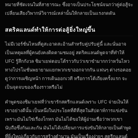
หมายที่ชัดเจนในที่สาธารณะ ซึ่งอาจเป็นประโยชน์จนกว่าคู่ต่อสู้จะ
เปลี่ยนเสียงวิพากษ์วิจารณ์เหล่านั้นให้กลายเป็นแรงกดดัน
สตริคแลนด์ทำให้การต่อสู้ยิ่งใหญ่ขึ้น
ไม่มีเวอร์ชั่นไหนที่ดูสะอาดสะอ้านสำหรับคู่ปรับคู่นี้ และนั่นอาจ
เป็นเหตุผลที่ผู้คนยังคงติดตามชมอยู่ สตริคแลนด์พูดจาที่ทำให้
UFC รู้สึกกังวล ชิมาเยฟตอบโต้ราวกับว่าเขาขำมากกว่าหวั่นไหว
ทางโปรโมชั่นพยายามแยกพวกเขาออกจากกัน แฟนๆ ต่างรอคอย
ดูว่าการเผชิญหน้า การเดินออกเวที หรือการโต้เถียงครั้งแรก จะ
เป็นจุดจบของเรื่องราวหรือไม่
คำพูดของชิมาเยฟที่ว่าเขารักสตรีกแลนด์เพราะ UFC จ่ายเงินให้
เขาอย่างดีนั้น เป็นหนึ่งในประโยคที่ดีที่สุดในสัปดาห์การแข่งขัน
เพราะมันไม่ใช่เรื่องโกหก มันไม่ได้ขอให้ผู้อ่านเชื่อว่าพวกเขา
นับถือซึ่งกันและกัน มันไม่ได้เปลี่ยนการแข่งขันให้กลายเป็นคำพูด
ที่ยิ่งใหญ่เกี่ยวกับการสร้างตำนาน มันเป็นเรื่องง่ายๆ สตรีกแลนด์