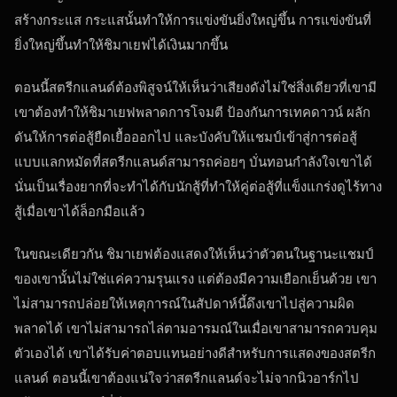
สร้างกระแส กระแสนั้นทำให้การแข่งขันยิ่งใหญ่ขึ้น การแข่งขันที่
ยิ่งใหญ่ขึ้นทำให้ชิมาเยฟได้เงินมากขึ้น
ตอนนี้สตรีกแลนด์ต้องพิสูจน์ให้เห็นว่าเสียงดังไม่ใช่สิ่งเดียวที่เขามี
เขาต้องทำให้ชิมาเยฟพลาดการโจมตี ป้องกันการเทคดาวน์ ผลัก
ดันให้การต่อสู้ยืดเยื้อออกไป และบังคับให้แชมป์เข้าสู่การต่อสู้
แบบแลกหมัดที่สตรีกแลนด์สามารถค่อยๆ บั่นทอนกำลังใจเขาได้
นั่นเป็นเรื่องยากที่จะทำได้กับนักสู้ที่ทำให้คู่ต่อสู้ที่แข็งแกร่งดูไร้ทาง
สู้เมื่อเขาได้ล็อกมือแล้ว
ในขณะเดียวกัน ชิมาเยฟต้องแสดงให้เห็นว่าตัวตนในฐานะแชมป์
ของเขานั้นไม่ใช่แค่ความรุนแรง แต่ต้องมีความเยือกเย็นด้วย เขา
ไม่สามารถปล่อยให้เหตุการณ์ในสัปดาห์นี้ดึงเขาไปสู่ความผิด
พลาดได้ เขาไม่สามารถไล่ตามอารมณ์ในเมื่อเขาสามารถควบคุม
ตัวเองได้ เขาได้รับค่าตอบแทนอย่างดีสำหรับการแสดงของสตรีก
แลนด์ ตอนนี้เขาต้องแน่ใจว่าสตรีกแลนด์จะไม่จากนิวอาร์กไป