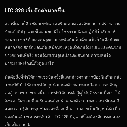
UFC 328 เริ่มคึกคักมากขึ้น
ส่วนที่ตลกก็คือ ชิมาเยฟและสตรีกแลนด์ไม่ได้พยายามสร้างความ
ขัดแย้งที่ปรุงแต่งขึ้นมาเลย นี่ไม่ใช่ธรรมเนียมปฏิบัติในสัปดาห์
ก่อนการชกที่ทั้งสองคนพูดจาประชันกันเล็กน้อยแล้วก็จับมือกันต่อ
หน้ากล้อง สตรีกแลนด์ดูเหมือนจะหงุดหงิดกับชิมาเยฟและคนรอบ
ข้างอย่างแท้จริง ส่วนชิมาเยฟดูเหมือนจะสนุกกับความสนใจ
มากมายที่เรื่องนี้ดึงดูดมาได้
นั่นคือสิ่งที่ทำให้การแข่งขันครั้งนี้แตกต่างจากการป้องกันตำแหน่ง
แชมป์ทั่วไป ชิมาเยฟมักถูกนำเสนอด้วยความเหนือกว่า เขาจับคู่
ต่อสู้ ลากพวกเขาลงพื้น และทำให้การต่อสู้ดูไม่ยุติธรรมเมื่อเขาได้
จังหวะ ในขณะที่สตรีกแลนด์ถูกนำเสนอด้วยความกดดัน ทัศนคติ
และความรู้สึกว่าทุกช่วงเวลาที่ออกสื่ออาจกลายเป็นปัญหาได้ เมื่อ
รวมกันแล้ว พวกเขาทำให้ UFC 328 มีคู่เอกที่ไม่ต้องมีการตกแต่ง
เพิ่มเติมมากนัก