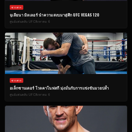
ข่าวสาร
จูเลียนา มิลเลอร์ นำความสงบมาสู่ศึก UFC VEGAS 120
ศูนย์แฟนคลับ UFC
สิงหาคม 6
ข่าวสาร
อเล็กซานเดอร์ โวลคาโนฟสกี มุ่งมั่นกับการแข่งขันมวยปล้ำ
ศูนย์แฟนคลับ UFC
สิงหาคม 6