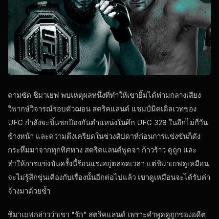
คามซัต ชิมาเยฟ พบเหตุผลหนึ่งที่ทำให้เขายิ้มได้ท่ามกลางเสียง
วิพากษ์วิจารณ์รอบตัวฌอน สตริคแลนด์ แชมป์มิดเดิลเวทของ
UFC กำลังจะขึ้นชกป้องกันตำแหน่งในศึก UFC 328 ในอีกไม่กี่วัน
ข้างหน้า และความตึงเครียดในช่วงสัปดาห์ก่อนการแข่งขันก็ดัง
กระหึ่มมาจากทุกทิศทาง สตริคแลนด์พูดจา ก้าวร้าว ดูถูก และ
ทำให้การแข่งขันครั้งนี้ร้อนแรงอยู่ตลอดเวลา แต่ชิมาเยฟดูเหมือน
จะไม่รู้สึกขุ่นเคืองกับเรื่องนั้นอีกต่อไปแล้ว เขาดูเหมือนจะได้รับค่า
จ้างมาด้วยซ้ำ
ชิมาเยฟกล่าวว่าเขา "รัก" สตริคแลนด์ เพราะคำพูดดูถูกของอดีต