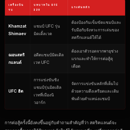
เครื่องบิน
บทบาทใน UFC
แรงดันหลัก
รบ
328
ต้องป้องกันเข็มขัดแชมป์และ
Khamzat
แชมป์ UFC รุ่น
รับมือกับจังหวะการเล่นของ
Shimaev
มิดเดิ้ลเวต
สตรีกแลนด์ให้ได้
ต้องเอาตัวรอดจากพายุช่วง
ฌอนสตริ
อดีตแชมป์มิดเดิล
แรกและทำให้การต่อสู้ดุ
กแลนด์
เวท UFC
เดือด
การแข่งขันชิง
จัดการแข่งขันหลักที่เต็มไป
แชมป์รุ่นมิดเดิล
UFC ฮิต
ด้วยความตึงเครียดและเดิม
เวทที่เมืองนิ
พันด้วยตำแหน่งแชมป์
วอาร์ก
การต่อสู้ครั้งนี้ยังคงขึ้นอยู่กับคำถามสำคัญที่ว่า สตริคแลนด์จะ