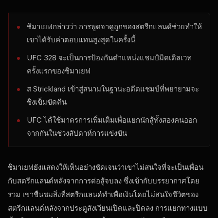
ชิมาเยฟกล่าวว่า การพูดจาดูถูกของสตรีกแลนด์ช่วยทำให้
เขาได้รับค่าตอบแทนสูงสุดในครั้งนี้
UFC 328 จะเป็นการป้องกันตำแหน่งแชมป์มิดเดิลเวท
ครั้งแรกของชิมาเยฟ
ส Strickland เข้าสู่สนามในฐานะอดีตแชมป์ที่พยายามจะ
ชิงเข็มขัดคืน
UFC ได้ใช้มาตรการเพิ่มเติมเพื่อแยกนักสู้ทั้งสองคนออก
จากกันในช่วงสัปดาห์การแข่งขัน
ชิมาเยฟยังแสดงให้เห็นอย่างชัดเจนว่าเขาไม่สนใจที่จะเป็นเพื่อน
กับสตรีกแลนด์หลังจากการต่อสู้จบลง ซึ่งเข้ากับบรรยากาศโดย
รวม เขาชื่นชมสิ่งที่สตรีกแลนด์ทำเพื่อเงินโดยไม่สนใจชีวิตของ
สตรีกแลนด์หลังจากประตูสังเวียนเปิดและปิดลง การแยกทางแบบ