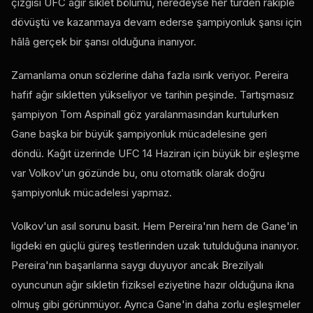
çizgisi
UFC
ağır sıklet bölümü, neredeyse her türden rakiple
dövüştü ve kazanmaya devam ederse şampiyonluk şansı için
hâlâ gerçek bir şansı olduğuna inanıyor.
Zamanlama onun sözlerine daha fazla ısırık veriyor. Pereira
hafif ağır sıkletten yükseliyor ve tarihin peşinde. Tartışmasız
şampiyon Tom Aspinall göz yaralanmasından kurtulurken
Gane başka bir büyük şampiyonluk mücadelesine geri
döndü. Kağıt üzerinde
UFC
14 Haziran için büyük bir eşleşme
var Volkov'un gözünde bu, onu otomatik olarak doğru
şampiyonluk mücadelesi yapmaz.
Volkov'un asıl sorunu basit. Hem Pereira'nın hem de Gane'in
ligdeki en güçlü güreş testlerinden uzak tutulduğuna inanıyor.
Pereira'nın başarılarına saygı duyuyor ancak Brezilyalı
oyuncunun ağır sıkletin fiziksel eziyetine hazır olduğuna ikna
olmuş gibi görünmüyor. Ayrıca Gane'in daha zorlu eşleşmeler