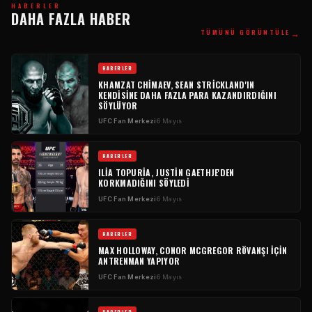
HABERLER
DAHA FAZLA HABER
→
TÜMÜNÜ GÖRÜNTÜLE
HABERLER
KHAMZAT CHIMAEV, SEAN STRICKLAND'IN
KENDISINE DAHA FAZLA PARA KAZANDIRDIĞINI
SÖYLÜYOR
UFC
Fan Merkezi
6 Mayıs
HABERLER
ILIA TOPURIA, JUSTIN GAETHJE'DEN
KORKMADIĞINI SÖYLEDI
UFC
Fan Merkezi
6 Mayıs
HABERLER
MAX HOLLOWAY, CONOR MCGREGOR RÖVANŞI IÇIN
ANTRENMAN YAPIYOR
UFC
Fan Merkezi
6 Mayıs
HABERLER