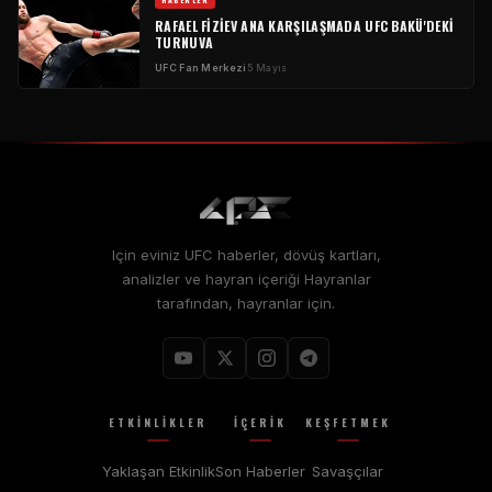
RAFAEL FIZIEV ANA KARŞILAŞMADA
UFC
BAKÜ'DEKI
TURNUVA
UFC
Fan Merkezi
5 Mayıs
Için eviniz
UFC
haberler, dövüş kartları,
analizler ve hayran içeriği Hayranlar
tarafından, hayranlar için.
ETKINLIKLER
İÇERIK
KEŞFETMEK
Yaklaşan Etkinlik
Son Haberler
Savaşçılar