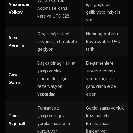
Waldo Cortes-
Alexander
için güçlü bir
Acosta ile karşı
Volkov
galibiyete ihtiyacı
karşıya
UFC
328
var
Geçici ağır sıklet
Nadir üç bölümü
Alex
unvanı için harekete
kovalayabilir
UFC
Pereira
geçiyor
tarih
Başka bir ağır sıklet
Eleştirmenlere
şampiyonluk
zirvede cevap
Ciryl
mücadelesi için
vermek için bir
Gane
rezervasyon
şans daha elde
yaptırdım
eder
Tartışmasız
Geçici şampiyonluk
Tom
şampiyon göz
kazananıyla
Aspinall
yaralanmasından
karşılaşması
kurtuluyor
bekleniyor