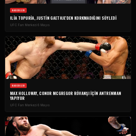
HABERLER
ILIA TOPURIA, JUSTIN GAETHJE'DEN KORKMADIĞINI SÖYLEDI
UFC
Fan Merkezi
6 Mayıs
HABERLER
MAX HOLLOWAY, CONOR MCGREGOR RÖVANŞI IÇIN ANTRENMAN
YAPIYOR
UFC
Fan Merkezi
6 Mayıs