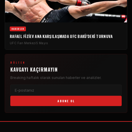
HABERLER
RAFAEL FIZIEV ANA KARŞILAŞMADA
UFC
BAKÜ'DEKI TURNUVA
UFC
Fan Merkezi
5 Mayıs
BÜLTEN
KAVGAYI KAÇIRMAYIN
Breaking
haftalık olarak sunulan haberler ve analizler.
ABONE OL