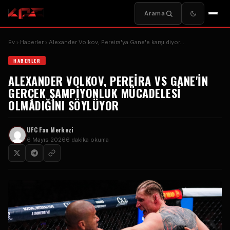
Arama
Ev
Haberler
Alexander Volkov, Pereira'ya Gane'e karşı diyor...
HABERLER
ALEXANDER VOLKOV, PEREIRA VS GANE'IN
GERÇEK ŞAMPIYONLUK MÜCADELESI
OLMADIĞINI SÖYLÜYOR
UFC
Fan Merkezi
6 Mayıs 2026
6 dakika okuma