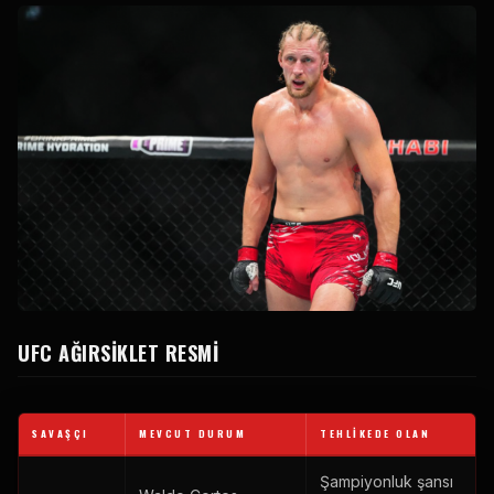
UFC
AĞIRSIKLET RESMI
SAVAŞÇI
MEVCUT DURUM
TEHLIKEDE OLAN
Şampiyonluk şansı