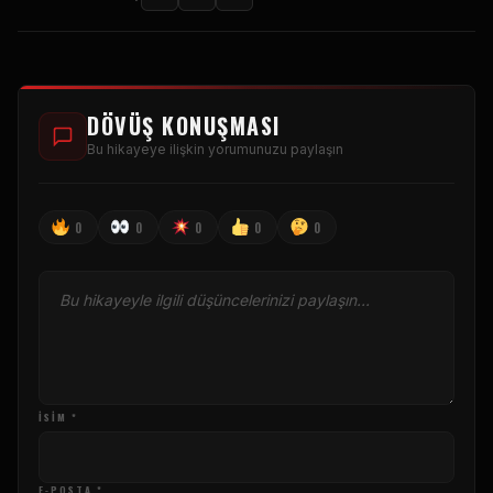
DÖVÜŞ KONUŞMASI
Bu hikayeye ilişkin yorumunuzu paylaşın
0
0
0
0
0
İSIM *
E-POSTA *