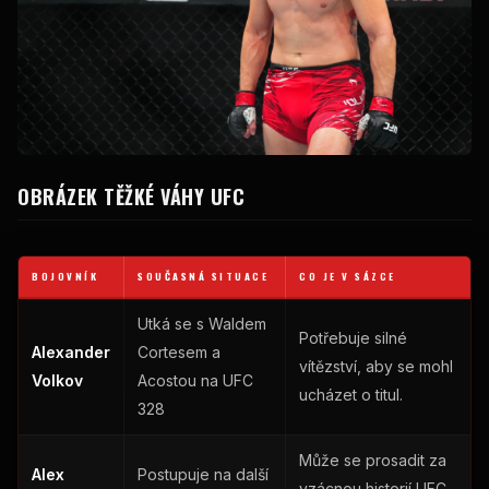
OBRÁZEK TĚŽKÉ VÁHY UFC
BOJOVNÍK
SOUČASNÁ SITUACE
CO JE V SÁZCE
Utká se s Waldem
Potřebuje silné
Alexander
Cortesem a
vítězství, aby se mohl
Volkov
Acostou na UFC
ucházet o titul.
328
Může se prosadit za
Alex
Postupuje na další
vzácnou historií UFC