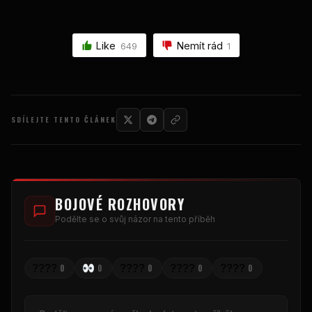
Like
Nemít rád
649
1
SDÍLEJTE TENTO ČLÁNEK
BOJOVÉ ROZHOVORY
Podělte se o svůj názor na tento příběh
????
????
????
????
0
0
0
0
0