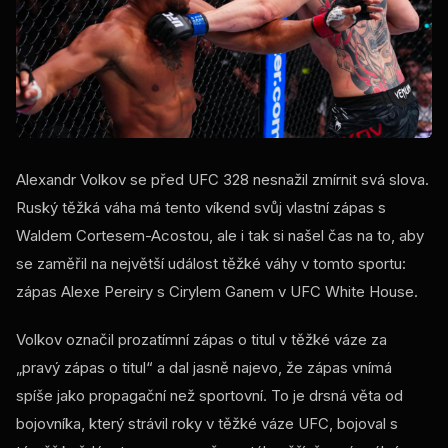
Alexandr Volkov se před UFC 328 nesnažil zmírnit svá slova.
Ruský těžká váha má tento víkend svůj vlastní zápas s
Waldem Cortesem-Acostou, ale i tak si našel čas na to, aby
se zaměřil na největší událost těžké váhy v tomto sportu:
zápas Alexe Pereiry s Cirylem Ganem v UFC White House.
Volkov označil prozatímní zápas o titul v těžké váze za
„pravý zápas o titul“ a dal jasně najevo, že zápas vnímá
spíše jako propagační než sportovní. To je drsná věta od
bojovníka, který strávil roky v těžké váze UFC, bojoval s