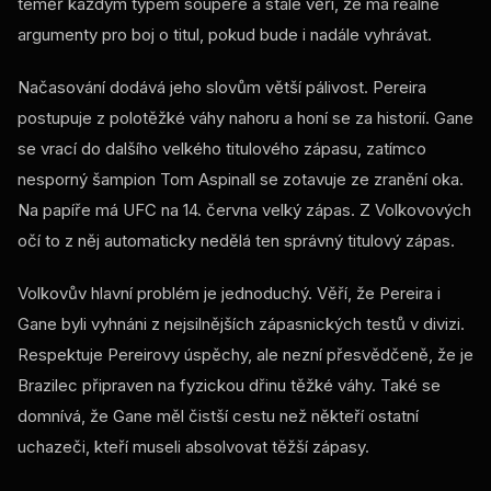
téměř každým typem soupeře a stále věří, že má reálné
argumenty pro boj o titul, pokud bude i nadále vyhrávat.
Načasování dodává jeho slovům větší pálivost. Pereira
postupuje z polotěžké váhy nahoru a honí se za historií. Gane
se vrací do dalšího velkého titulového zápasu, zatímco
nesporný šampion Tom Aspinall se zotavuje ze zranění oka.
Na papíře má UFC na 14. června velký zápas. Z Volkovových
očí to z něj automaticky nedělá ten správný titulový zápas.
Volkovův hlavní problém je jednoduchý. Věří, že Pereira i
Gane byli vyhnáni z nejsilnějších zápasnických testů v divizi.
Respektuje Pereirovy úspěchy, ale nezní přesvědčeně, že je
Brazilec připraven na fyzickou dřinu těžké váhy. Také se
domnívá, že Gane měl čistší cestu než někteří ostatní
uchazeči, kteří museli absolvovat těžší zápasy.