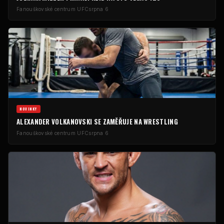
Fanouškovské centrum UFC
srpna 6
NOVINKY
ALEXANDER VOLKANOVSKI SE ZAMĚŘUJE NA WRESTLING
Fanouškovské centrum UFC
srpna 6