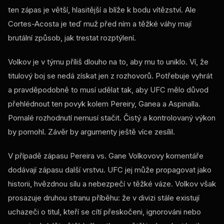
ten zápas je větší, hlasitější a blíže k bodu vítězství. Ale
Cortes-Acosta je teď muž před ním a těžké váhy mají
brutální způsob, jak trestat rozptýlení.
Volkov je v týmu příliš dlouho na to, aby mu to uniklo. Ví, že
titulový boj se nedá získat jen z rozhovorů. Potřebuje vyhrát
a pravděpodobně to musí udělat tak, aby UFC mělo důvod
přehlédnout ten povyk kolem Pereiry, Ganea a Aspinalla.
Pomalé rozhodnutí nemusí stačit. Čistý a kontrolovaný výkon
by pomohl. Závěr by argumenty ještě více zesílil.
V případě zápasu Pereira vs. Gane Volkovovy komentáře
dodávají zápasu další vrstvu. UFC jej může propagovat jako
historii, hvězdnou sílu a nebezpečí v těžké váze. Volkov však
prosazuje druhou stranu příběhu: že v divizi stále existují
uchazeči o titul, kteří se cítí přeskočeni, ignorováni nebo