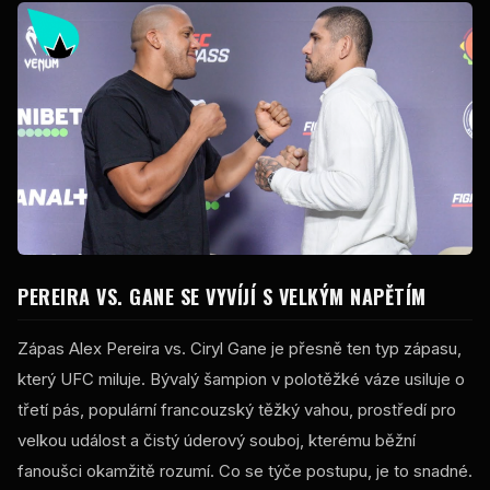
PEREIRA VS. GANE SE VYVÍJÍ S VELKÝM NAPĚTÍM
Zápas Alex Pereira vs. Ciryl Gane je přesně ten typ zápasu,
který UFC miluje. Bývalý šampion v polotěžké váze usiluje o
třetí pás, populární francouzský těžký vahou, prostředí pro
velkou událost a čistý úderový souboj, kterému běžní
fanoušci okamžitě rozumí. Co se týče postupu, je to snadné.