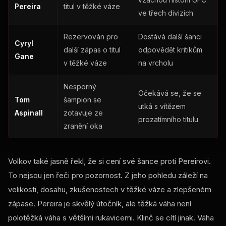
Pereira
titul v těžké váze
ve třech divizích
Rezervován pro
Dostává další šanci
Cyryl
další zápas o titul
odpovědět kritikům
Gane
v těžké váze
na vrcholu
Nesporný
Očekává se, že se
Tom
šampion se
utká s vítězem
Aspinall
zotavuje ze
prozatímního titulu
zranění oka
Volkov také jasně řekl, že si cení své šance proti Pereirovi.
To nejsou jen řeči pro pozornost. Z jeho pohledu záleží na
velikosti, dosahu, zkušenostech v těžké váze a zlepšeném
zápase. Pereira je skvělý útočník, ale těžká váha není
polotěžká váha s většími rukavicemi. Klinč se cítí jinak. Váha