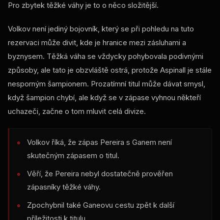
Pro zbytek těžké váhy je to o něco složitější.
Volkov není jediný bojovník, který se při pohledu na tuto
rezervaci může divit, kde je hranice mezi zásluhami a
byznysem. Těžká váha se vždycky pohybovala podivnými
způsoby, ale tato je obzvláště ostrá, protože Aspinall je stále
nesporným šampionem. Prozatímní titul může dávat smysl,
když šampion chybí, ale když se v zápase vyhnou někteří
uchazeči, začne o tom mluvit celá divize.
Volkov říká, že zápas Pereira s Ganem není
skutečným zápasem o titul.
Věří, že Pereira nebyl dostatečně prověřen
zápasníky těžké váhy.
Zpochybnil také Ganeovu cestu zpět k další
příležitosti k titulu.