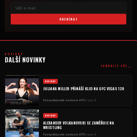
ODEBÍRAT
NOVINKY
DALŠÍ NOVINKY
→
ZOBRAZIT VŠE
NOVINKY
JULIANA MILLER PŘINÁŠÍ KLID NA UFC VEGAS 120
Fanouškovské centrum UFC
srpna 6
NOVINKY
ALEXANDER VOLKANOVSKI SE ZAMĚŘUJE NA
WRESTLING
Fanouškovské centrum UFC
srpna 6