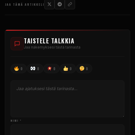
JAA TÄMÄ ARTIKKELI
TAISTELE TALKKIA
Jaa näkemyksesi tästä tarinasta
0
0
0
0
0
NIMI *