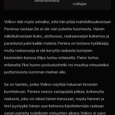
silmävammasta
voittajan
Volkov teki myös selväksi, että hän pitää mahdollisuuksistaan
Pereiraa vastaan.Se ei ole vain puhetta huomiosta. Hänen
näkökulmastaan koko, ulottuvuus, raskaansarjan kokemus ja
parantunut paini kaikki materia Pereira on loistava hyökkääjä,
mutta raskassarja ei ole kevyttä raskasta isompien
käsineiden kanssa.Kilpa tuntuu erilaiselta. Paino tuntuu
erilaiselta.Yksi huono puolustushetki voi muuttua minuuteiksi
juuttumisesta isomman miehen alle.
Se on taistelu, jonka Volkov näyttää haluavan ihmisten
kuvittelevan. Pereira seisoo vastapäätä pitkää, kokenutta
raskasta, joka voi iskeä hänen kanssaan, nojata häneen ja
test
pystyykö hänen uusi kehonsa käsittelemään raskaan
sarjan paineita todellisten minuuttien aikana Volkov ei sano