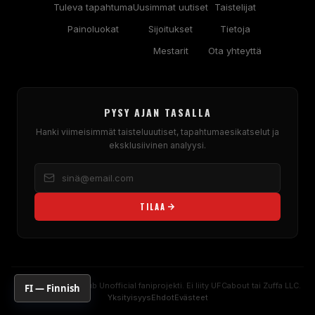
Tuleva tapahtuma
Uusimmat uutiset
Taistelijat
Painoluokat
Sijoitukset
Tietoja
Mestarit
Ota yhteyttä
PYSY AJAN TASALLA
Hanki viimeisimmät taisteluuutiset, tapahtumaesikatselut ja
eksklusiivinen analyysi.
TILAA
© 2026
UFC
Fan Hub Unofficial faniprojekti. Ei liity
UFC
about tai Zuffa LLC.
FI — Finnish
Yksityisyys
Ehdot
Evästeet