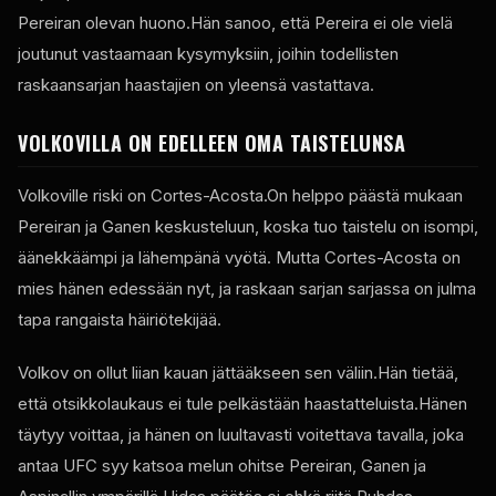
Pereiran olevan huono.Hän sanoo, että Pereira ei ole vielä
joutunut vastaamaan kysymyksiin, joihin todellisten
raskaansarjan haastajien on yleensä vastattava.
VOLKOVILLA ON EDELLEEN OMA TAISTELUNSA
Volkoville riski on Cortes-Acosta.On helppo päästä mukaan
Pereiran ja Ganen keskusteluun, koska tuo taistelu on isompi,
äänekkäämpi ja lähempänä vyötä. Mutta Cortes-Acosta on
mies hänen edessään nyt, ja raskaan sarjan sarjassa on julma
tapa rangaista häiriötekijää.
Volkov on ollut liian kauan jättääkseen sen väliin.Hän tietää,
että otsikkolaukaus ei tule pelkästään haastatteluista.Hänen
täytyy voittaa, ja hänen on luultavasti voitettava tavalla, joka
antaa
UFC
syy katsoa melun ohitse Pereiran, Ganen ja