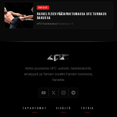
UUTISET
RAFAEL FIZIEV PÄÄTAPAHTUMASSA
UFC
TURNAUS
BAKUSSA
UFC
Fanikeskus
Toukokuun 5
Kotisi puolesta
UFC
uutiset, taistelukortit,
analyysit ja fanien sisältö.Fanien toimesta,
faneille.
TAPAHTUMAT
SISÄLTÖ
TUTKIA