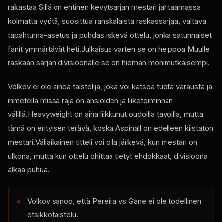
rakastaa Sillä on entinen kevytsarjan mestari jahtaamassa
kolmatta vyötä, suosittua ranskalaista raskassarjaa, valtava
tapahtuma-asetus ja puhdas iskevä ottelu, jonka satunnaiset
fanit ymmärtävät heti.Julkaisua varten se on helppoa Muulle
raskaan sarjan divisioonalle se on hieman monimutkaisempi.
Volkov ei ole ainoa taistelija, joka voi katsoa tuota varausta ja
ihmetellä missä raja on ansioiden ja liiketoiminnan
välillä.Heavyweight on aina liikkunut oudoilla tavoilla, mutta
tämä on erityisen terävä, koska Aspinall on edelleen kiistaton
mestari.Väliaikainen titteli voi olla järkevä, kun mestari on
ulkona, mutta kun ottelu ohittaa tietyt ehdokkaat, divisioona
alkaa puhua.
Volkov sanoo, että Pereira vs Gane ei ole todellinen
otsikkotaistelu.