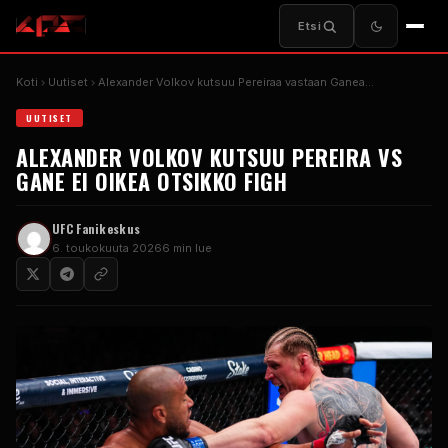
Etsi
Koti
Uutiset
Alexander Volkov kutsuu Pereiraa vastaan Ganea...
UUTISET
ALEXANDER VOLKOV KUTSUU PEREIRA VS
GANE EI OIKEA OTSIKKO FIGH
UFC
Fanikeskus
6. toukokuuta 2026
6 min lue