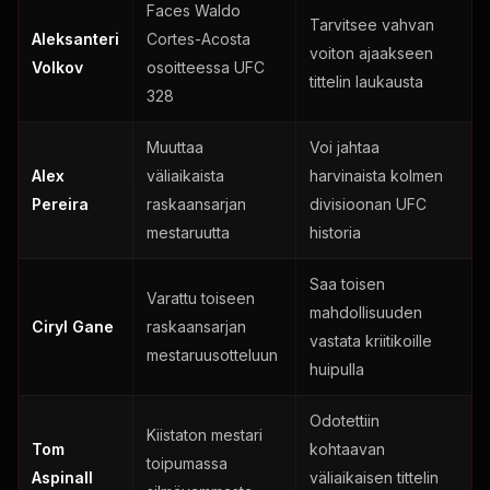
Faces Waldo
Tarvitsee vahvan
Aleksanteri
Cortes-Acosta
voiton ajaakseen
Volkov
osoitteessa
UFC
tittelin laukausta
328
Muuttaa
Voi jahtaa
Alex
väliaikaista
harvinaista kolmen
Pereira
raskaansarjan
divisioonan
UFC
mestaruutta
historia
Saa toisen
Varattu toiseen
mahdollisuuden
Ciryl Gane
raskaansarjan
vastata kriitikoille
mestaruusotteluun
huipulla
Odotettiin
Kiistaton mestari
Tom
kohtaavan
toipumassa
Aspinall
väliaikaisen tittelin