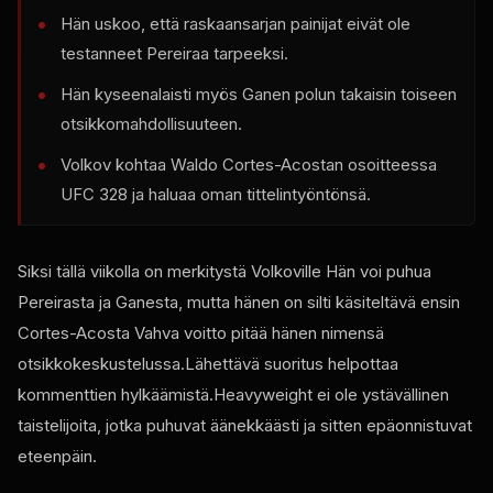
Hän uskoo, että raskaansarjan painijat eivät ole
testanneet Pereiraa tarpeeksi.
Hän kyseenalaisti myös Ganen polun takaisin toiseen
otsikkomahdollisuuteen.
Volkov kohtaa Waldo Cortes-Acostan osoitteessa
UFC
328 ja haluaa oman tittelintyöntönsä.
Siksi tällä viikolla on merkitystä Volkoville Hän voi puhua
Pereirasta ja Ganesta, mutta hänen on silti käsiteltävä ensin
Cortes-Acosta Vahva voitto pitää hänen nimensä
otsikkokeskustelussa.Lähettävä suoritus helpottaa
kommenttien hylkäämistä.Heavyweight ei ole ystävällinen
taistelijoita, jotka puhuvat äänekkäästi ja sitten epäonnistuvat
eteenpäin.