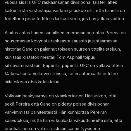
vuosia sisällä
UFC
raskaansarjan divisioona, taisteli lähes
kaikenlaista vastustajaa vastaan ja uskoo silti, että hänellä on
todellinen peruste tittelin laukaukseen, jos hän jatkaa voittoa.
Ajoitus antaa hänen sanoilleen enemmän purentaa Pereira on
nousemassa kevyestä raskaasta sarjasta ja jahtaamassa
historiaa.Gane on palannut toiseen suureen tittelitaisteluun,
kun taas kiistaton mestari Tom Aspinall toipuu
silmävammastaan. Paperilla, paperilla
UFC
on valtava ottelu
14. kesäkuuta Volkovin silmissä, se ei automaattisesti tee
siitä oikeaa otsikkotaistelua.
Volkovin pääkysymys on yksinkertainen Hän uskoo, että
sekä Pereira että Gane on pidetty poissa divisioonan
vahvimmista painitesteistä.Hän kunnioittaa Pereiran
saavutuksia, mutta hän ei kuulosta vakuuttuneelta siitä, että
brasilialainen on valmis raskaan sarjan fyysiseen