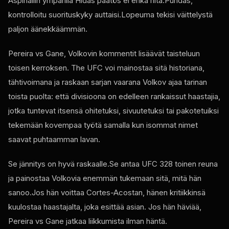
Aspinallin ympärillä Hidas päätös ei ehkä riitä.Puhdas,
kontrolloitu suorituskyky auttaisi.Lopeuma tekisi väittelystä
paljon äänekkäämmän.
Pereira vs Gane, Volkovin kommentit lisäävät taisteluun
toisen kerroksen. The
UFC
voi mainostaa sitä historiana,
tähtivoimana ja raskaan sarjan vaarana Volkov ajaa tarinan
toista puolta: että divisioona on edelleen rankaissut haastajia,
jotka tuntevat itsensä ohitetuksi, sivuutetuksi tai pakotetuiksi
tekemään kovempaa työtä samalla kun isommat nimet
saavat puhtaamman lavan.
Se jännitys on hyvä raskaalle.Se antaa
UFC
328 toinen reuna
ja painostaa Volkovia enemmän tukemaan sitä, mitä hän
sanoo.Jos hän voittaa Cortes-Acostan, hänen kritiikkinsä
kuulostaa haastajalta, joka esittää asian. Jos hän häviää,
Pereira vs Gane jatkaa liikkumista ilman häntä.