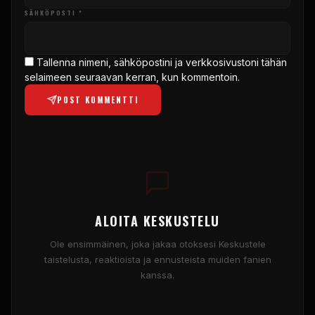
SÄHKÖPOSTI *
Tallenna nimeni, sähköpostini ja verkkosivustoni tähän
selaimeen seuraavan kerran, kun kommentoin.
POST KOMMENTTI
ALOITA KESKUSTELU
Ole ensimmäinen, joka jakaa otoksesi Keskustele
taistelusta, reaktioista ja ennusteista muiden fanien
kanssa.