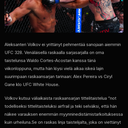
Aleksanteri Volkov ei yrittänyt pehmentää sanojaan aiemmin
UFC
328. Venäläisellä raskaalla sarjasarjalla on oma
taistelunsa Waldo Cortes-Acostan kanssa tänä
viikonloppuna, mutta hän löysi vielä aikaa iskeä lajin
suurimpaan raskaansarjan tarinaan: Alex Pereira vs Ciryl
Gane klo
UFC White House
.
Volkov kutsui väliaikaista raskaansarjan tittelitaistelua “not
todelliseksi tittelitaisteluksi airfrail ja teki selväksi, että hän
näkee varauksen enemmän myynninedistämistarkoituksessa
kuin urheiluna.Se on raskas linja taistelijalta, joka on viettänyt