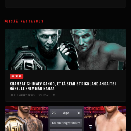
LISÄÄ KATTAVUUS
UUTISET
KHAMZAT CHIMAEV SANOO, ETTÄ SEAN STRICKLAND ANSAITSI
HÄNELLE ENEMMÄN RAHAA
UFC
Fanikeskus
6. toukokuuta