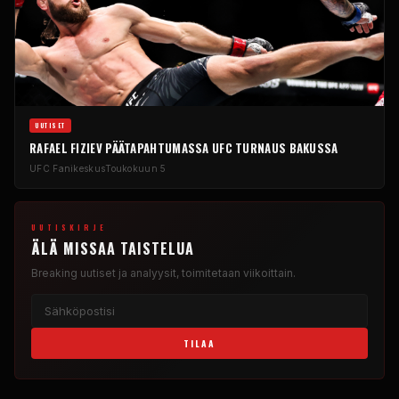
UUTISET
RAFAEL FIZIEV PÄÄTAPAHTUMASSA
UFC
TURNAUS BAKUSSA
UFC
Fanikeskus
Toukokuun 5
UUTISKIRJE
ÄLÄ MISSAA TAISTELUA
Breaking
uutiset ja analyysit, toimitetaan viikoittain.
TILAA