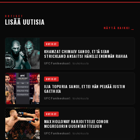
UUTISET
LISÄÄ UUTISIA
→
NÄYTÄ KAIKKI
UUTISET
KHAMZAT CHIMAEV SANOO, ETTÄ SEAN
STRICKLAND ANSAITSI HÄNELLE ENEMMÄN RAHAA
UFC
Fanikeskus
6. toukokuuta
UUTISET
ILIA TOPURIA SANOI, ETTEI HÄN PELKÄÄ JUSTIN
GAETHJEA
UFC
Fanikeskus
6. toukokuuta
UUTISET
MAX HOLLOWAY HARJOITTELEE CONOR
MCGREGORIN UUSINTAOTTELUUN
UFC
Fanikeskus
6. toukokuuta