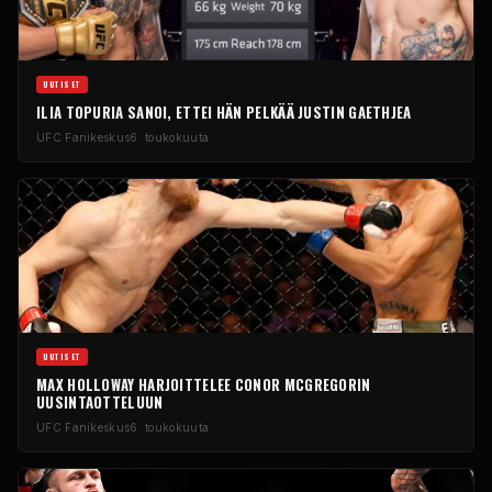
UUTISET
ILIA TOPURIA SANOI, ETTEI HÄN PELKÄÄ JUSTIN GAETHJEA
UFC
Fanikeskus
6. toukokuuta
UUTISET
MAX HOLLOWAY HARJOITTELEE CONOR MCGREGORIN
UUSINTAOTTELUUN
UFC
Fanikeskus
6. toukokuuta