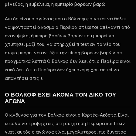
μέγεθος, η εμβέλεια, η εμπειρία βαρέων βαρώ
Αυτός είναι ο αγώνας που ο Βόλκοφ φαίνεται να θέλει
να φανταστεί ο κόσμο ο Περέιρα στέκεται απέναντι από
έναν ψηλό, έμπειρο βαρέων βαρών που μπορεί να
χτυπήσει μαζί του, να στηριχθεί π
test
αν το νέο του
σώμα μπορεί να αντέξει την πίεση βαρέων βαρών σε
πραγματικά λεπτά Ο Βολκόφ δεν λέει ότι ο Περέιρα είναι
κακό Λέει ότι ο Περέιρα δεν έχει ακόμη χρειαστεί να
απαντήσει στις ε
Ο ΒΌΛΚΟΦ ΈΧΕΙ ΑΚΌΜΑ ΤΟΝ ΔΙΚΌ ΤΟΥ
ΑΓΏΝΑ
Ο κίνδυνος για τον Βολκόφ είναι ο Κορτές-Ακόστα Είναι
εύκολο να τραβηχτείς στη συζήτηση Περέιρα και Γκέιν
γιατί αυτός ο αγώνας είναι μεγαλύτερος, πιο δυνατός