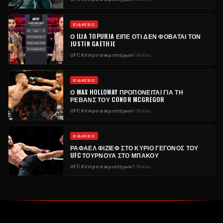
ΕΙΔΉΣΕΙΣ
Ο ILIA TOPURIA ΕΊΠΕ ΌΤΙ ΔΕΝ ΦΟΒΆΤΑΙ ΤΟΝ
JUSTIN GAETHJE
UFC
Κέντρο ανεμιστήρων
6 Μαΐου
ΕΙΔΉΣΕΙΣ
Ο MAX HOLLOWAY ΠΡΟΠΟΝΕΊΤΑΙ ΓΙΑ ΤΗ
ΡΕΒΆΝΣ ΤΟΥ CONOR MCGREGOR
UFC
Κέντρο ανεμιστήρων
6 Μαΐου
ΕΙΔΉΣΕΙΣ
ΡΑΦΑΈΛ ΦΊΖΙΕΦ ΣΤΟ ΚΎΡΙΟ ΓΕΓΟΝΌΣ ΤΟΥ
UFC
ΤΟΥΡΝΟΥΆ ΣΤΟ ΜΠΑΚΟΎ
UFC
Κέντρο ανεμιστήρων
5 Μαΐου