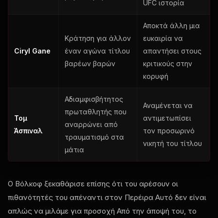
UFC
ιστορία
Αποκτά άλλη μια
Κράτηση για άλλον
ευκαιρία να
Ciryl Gane
έναν αγώνα τίτλου
απαντήσει στους
βαρέων βαρών
κριτικούς στην
κορυφή
Αδιαμφισβήτητος
Αναμένεται να
πρωταθλητής που
Τομ
αντιμετωπίσει
αναρρώνει από
Άσπιναλ
τον προσωρινό
τραυματισμό στα
νικητή του τίτλου
μάτια
Ο Βόλκοφ ξεκαθάρισε επίσης ότι του αρέσουν οι
πιθανότητές του απέναντι στον Περέιρα Αυτό δεν είναι
απλώς να μιλάμε για προσοχή Από την άποψή του, το