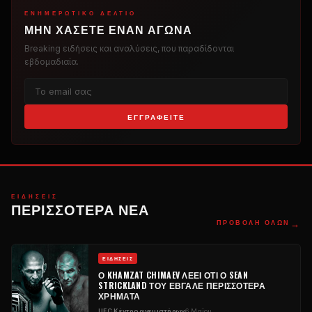
ΕΝΗΜΕΡΩΤΙΚΌ ΔΕΛΤΊΟ
ΜΗΝ ΧΆΣΕΤΕ ΈΝΑΝ ΑΓΏΝΑ
Breaking
ειδήσεις και αναλύσεις, που παραδίδονται
εβδομαδιαία.
ΕΓΓΡΑΦΕΊΤΕ
ΕΙΔΉΣΕΙΣ
ΠΕΡΙΣΣΌΤΕΡΑ ΝΈΑ
→
ΠΡΟΒΟΛΉ ΌΛΩΝ
ΕΙΔΉΣΕΙΣ
Ο KHAMZAT CHIMAEV ΛΈΕΙ ΌΤΙ Ο SEAN
STRICKLAND ΤΟΥ ΈΒΓΑΛΕ ΠΕΡΙΣΣΌΤΕΡΑ
ΧΡΉΜΑΤΑ
UFC
Κέντρο ανεμιστήρων
6 Μαΐου