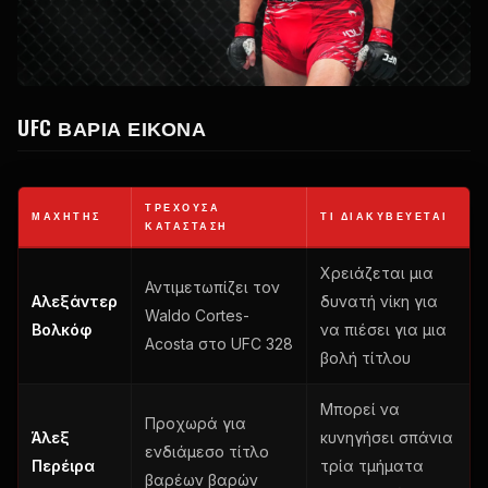
UFC
ΒΑΡΙΆ ΕΙΚΌΝΑ
ΤΡΈΧΟΥΣΑ
ΜΑΧΗΤΉΣ
ΤΙ ΔΙΑΚΥΒΕΎΕΤΑΙ
ΚΑΤΆΣΤΑΣΗ
Χρειάζεται μια
Αντιμετωπίζει τον
Αλεξάντερ
δυνατή νίκη για
Waldo Cortes-
Βολκόφ
να πιέσει για μια
Acosta στο
UFC
328
βολή τίτλου
Μπορεί να
Προχωρά για
Άλεξ
κυνηγήσει σπάνια
ενδιάμεσο τίτλο
Περέιρα
τρία τμήματα
βαρέων βαρών