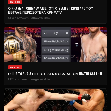
ΕΙΔΉΣΕΙΣ
Ο KHAMZAT CHIMAEV ΛΈΕΙ ΌΤΙ Ο SEAN STRICKLAND ΤΟΥ
ΈΒΓΑΛΕ ΠΕΡΙΣΣΌΤΕΡΑ ΧΡΉΜΑΤΑ
UFC
Κέντρο ανεμιστήρων
6 Μαΐου
ΕΙΔΉΣΕΙΣ
Ο ILIA TOPURIA ΕΊΠΕ ΌΤΙ ΔΕΝ ΦΟΒΆΤΑΙ ΤΟΝ JUSTIN GAETHJE
UFC
Κέντρο ανεμιστήρων
6 Μαΐου