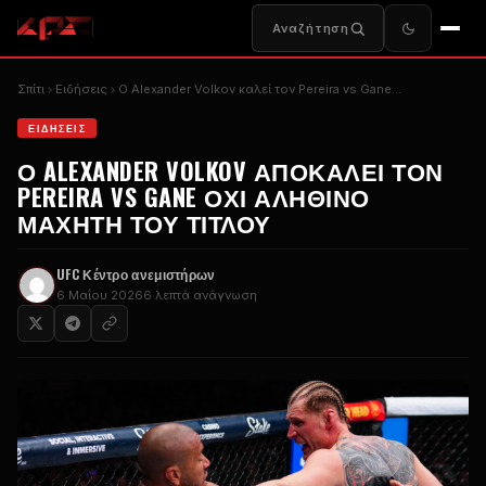
Αναζήτηση
Σπίτι
Ειδήσεις
Ο Alexander Volkov καλεί τον Pereira vs Gane...
ΕΙΔΉΣΕΙΣ
Ο ALEXANDER VOLKOV ΑΠΟΚΑΛΕΊ ΤΟΝ
PEREIRA VS GANE ΌΧΙ ΑΛΗΘΙΝΌ
ΜΑΧΗΤΉ ΤΟΥ ΤΊΤΛΟΥ
UFC
Κέντρο ανεμιστήρων
6 Μαΐου 2026
6 λεπτά ανάγνωση