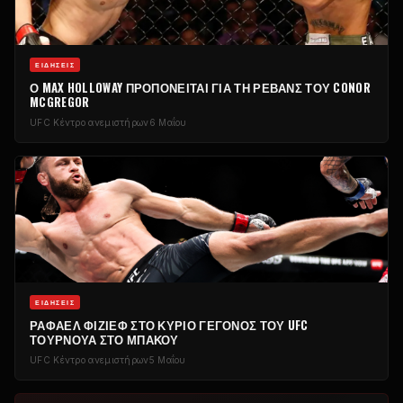
ΕΙΔΉΣΕΙΣ
Ο MAX HOLLOWAY ΠΡΟΠΟΝΕΊΤΑΙ ΓΙΑ ΤΗ ΡΕΒΆΝΣ ΤΟΥ CONOR
MCGREGOR
UFC
Κέντρο ανεμιστήρων
6 Μαΐου
ΕΙΔΉΣΕΙΣ
ΡΑΦΑΈΛ ΦΊΖΙΕΦ ΣΤΟ ΚΎΡΙΟ ΓΕΓΟΝΌΣ ΤΟΥ
UFC
ΤΟΥΡΝΟΥΆ ΣΤΟ ΜΠΑΚΟΎ
UFC
Κέντρο ανεμιστήρων
5 Μαΐου