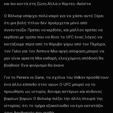
και πιο κοντά στη ζώνη Αλλά ο Κορτές-Ακόστα
Ο Βόλκοφ υπάρχει πολύ καιρό για να χάσει αυτό Ξέρει
ότι μια βολή τίτλου δεν προέρχεται μόνο από
συνεντεύξει Πρέπει να κερδίσει, και μάλλον πρέπει να
κερδίσει με τρόπο που να δίνει το
UFC
ένας λόγος να
κοιτάξουμε πέρα από το θόρυβο γύρω από τον Περέιρα,
τον Γκέιν και τον Άσπινα Μια αργή απόφαση μπορεί να
μην είναι αρκετή Μια καθαρή, ελεγχόμενη απόδοση θα
βοηθούσ Ένα φινίρισμα θα έκανε
Για το Pereira vs Gane, τα σχόλια του Volkov προσθέτουν
ένα άλλο επίπεδο στον αγών Ο
UFC
μπορεί να το
προωθήσει ως ιστορία, δύναμη αστέρων και κίνδυνος
βαρέων βαρών Ο Βολκόφ πιέζει την άλλη πλευρά της
ιστορίας: ότι το τμήμα εξακολουθεί να έχει κατατάξει
τους διεκδικητές που αισθά