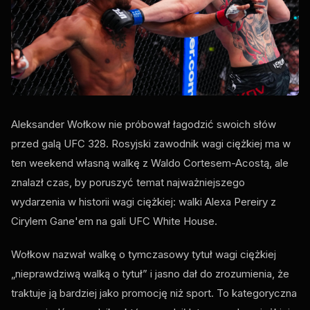
Aleksander Wołkow nie próbował łagodzić swoich słów
przed galą UFC 328. Rosyjski zawodnik wagi ciężkiej ma w
ten weekend własną walkę z Waldo Cortesem-Acostą, ale
znalazł czas, by poruszyć temat najważniejszego
wydarzenia w historii wagi ciężkiej: walki Alexa Pereiry z
Cirylem Gane'em na gali UFC White House.
Wołkow nazwał walkę o tymczasowy tytuł wagi ciężkiej
„nieprawdziwą walką o tytuł” ​​i jasno dał do zrozumienia, że ​​
traktuje ją bardziej jako promocję niż sport. To kategoryczna