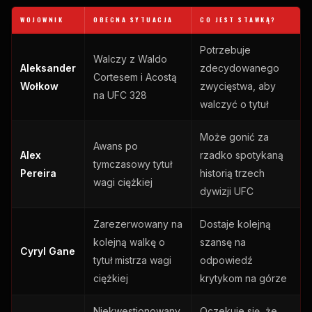
WOJOWNIK
OBECNA SYTUACJA
CO JEST STAWKĄ?
Potrzebuje
Walczy z Waldo
Aleksander
zdecydowanego
Cortesem i Acostą
Wołkow
zwycięstwa, aby
na UFC 328
walczyć o tytuł
Może gonić za
Awans po
Alex
rzadko spotykaną
tymczasowy tytuł
Pereira
historią trzech
wagi ciężkiej
dywizji UFC
Zarezerwowany na
Dostaje kolejną
kolejną walkę o
szansę na
Cyryl Gane
tytuł mistrza wagi
odpowiedź
ciężkiej
krytykom na górze
Niekwestionowany
Oczekuje się, że