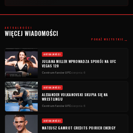
AKTUALNOŚCI
WIĘCEJ WIADOMOŚCI
→
POKAŻ WSZYSTKIE
AKTUALNOŚCI
JULIANA MILLER WPROWADZA SPOKÓJ NA UFC
VEGAS 120
Centrum fanów UFC
sierpnia 6
AKTUALNOŚCI
ALEXANDER VOLKANOVSKI SKUPIA SIĘ NA
WRESTLINGU
Centrum fanów UFC
sierpnia 6
AKTUALNOŚCI
MATEUSZ GAMROT CREDITS POIRIER ENERGY