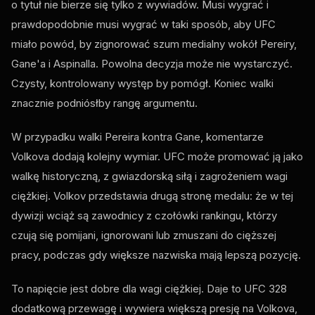
o tytuł nie bierze się tylko z wywiadów. Musi wygrać i
prawdopodobnie musi wygrać w taki sposób, aby UFC
miało powód, by zignorować szum medialny wokół Pereiry,
Gane'a i Aspinalla. Powolna decyzja może nie wystarczyć.
Czysty, kontrolowany występ by pomógł. Koniec walki
znacznie podniósłby rangę argumentu.
W przypadku walki Pereira kontra Gane, komentarze
Volkova dodają kolejny wymiar. UFC może promować ją jako
walkę historyczną, z gwiazdorską siłą i zagrożeniem wagi
ciężkiej. Volkov przedstawia drugą stronę medalu: że w tej
dywizji wciąż są zawodnicy z czołówki rankingu, którzy
czują się pomijani, ignorowani lub zmuszani do cięższej
pracy, podczas gdy większe nazwiska mają lepszą pozycję.
To napięcie jest dobre dla wagi ciężkiej. Daje to UFC 328
dodatkową przewagę i wywiera większą presję na Volkova,