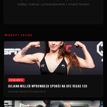
walkę, reakcje i przewidywania z innymi fanami.
WIĘKSZY ZASIĘG
AKTUALNOŚCI
JULIANA MILLER WPROWADZA SPOKÓJ NA UFC VEGAS 120
Centrum fanów UFC
sierpnia 6