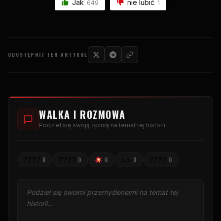
Jak
nie lubić
649
1
UDOSTĘPNIJ TEN ARTYKUŁ
WALKA I ROZMOWA
Podziel się swoją opinią na temat tej historii
????
????
>>
????
0
0
0
0
0