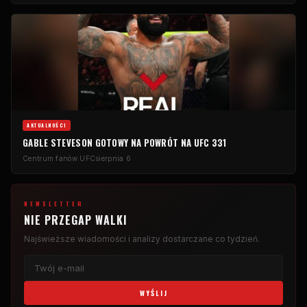
AKTUALNOŚCI
GABLE STEVESON GOTOWY NA POWRÓT NA UFC 331
Centrum fanów UFC
sierpnia 6
NEWSLETTER
NIE PRZEGAP WALKI
Najświeższe wiadomości i analizy dostarczane co tydzień.
WYŚLIJ