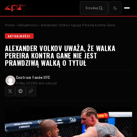
Szukaj
Home
Aktualności
Alexander Volkov typuje Pereirę kontra Gane…
AKTUALNOŚCI
ALEXANDER VOLKOV UWAŻA, ŻE ​​WALKA
PEREIRA KONTRA GANE NIE JEST
PRAWDZIWĄ WALKĄ O TYTUŁ
Centrum fanów UFC
6 Maj 2026
6 min odczyt