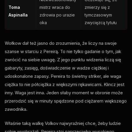
Toma
mistrz wraca do
zmierzy się z
Aspinalla
zdrowia po urazie
tymczasowym
oka
zwycięzcą tytułu
Wołkow dał też jasno do zrozumienia, że ​​liczy na swoje
szanse w starciu z Pereirą. To nie tylko gadanie o tym, jak
zwrócić na siebie uwagę. Z jego punktu widzenia liczą się
gabaryty, zasięg, doświadczenie w wadze ciężkiej i
udoskonalone zapasy. Pereira to świetny striker, ale waga
ciężka to nie półciężka z większymi rękawicami. Klincz jest
inny. Waga jest inna. Jeden słaby moment w obronie może
przerodzić się w minuty spędzone pod ciężarem większego
zawodnika.
Właśnie taką walkę Volkov najwyraźniej chce, żeby ludzie
sobie wyobrażali. Pereira stoi naprzeciwko wysokiego,