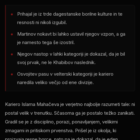
Prihajal je iz trde dagestanske borilne kulture in te
resnosti ni nikoli izgubil.
Martinov nokavt bi lahko ustavil njegov vzpon, a ga
je namesto tega še izostril.
Njegov nastop v lahki kategoriji je dokazal, da je bil
svoj prvak, ne le Khabibov naslednik.
Osvojitev pasu v velterski kategoriji je kariero
naredila veliko večjo od ene divizije.
Kariero Islama Mahačeva je verjetno najbolje razumeti tale: ni
postal velik v trenutku. Sčasoma ga je postalo težko zanikati.
Gradil se je z disciplino, porazi, ponavljanjem, velikimi
zmagami in pritiskom prvenstva. Prišel je iz okolja, ki
proizvaja resne borce, nato pa je dokazal, da je eden