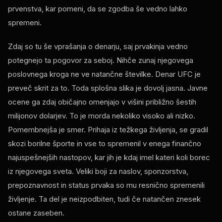
prvenstva, kar pomeni, da se zgodba še vedno lahko
spremeni.
Zdaj so tu še vprašanja o denarju, saj prvakinja vedno
potegnejo ta pogovor za seboj. Nihče zunaj njegovega
poslovnega kroga ne ve natančne številke. Denar UFC je
preveč skrit za to. Toda splošna slika je dovolj jasna. Javne
ocene ga zdaj običajno omenjajo v višini približno šestih
milijonov dolarjev. To je morda nekoliko visoko ali nizko.
Pomembnejša je smer. Prihaja iz težkega življenja, se gradil
skozi borilne športe in vse to spremenil v enega finančno
najuspešnejših nastopov, kar jih je kdaj imel kateri koli borec
iz njegovega sveta. Veliki boji za naslov, sponzorstva,
prepoznavnost in status prvaka so mu resnično spremenili
življenje. Ta del je neizpodbiten, tudi če natančen znesek
ostane zaseben.