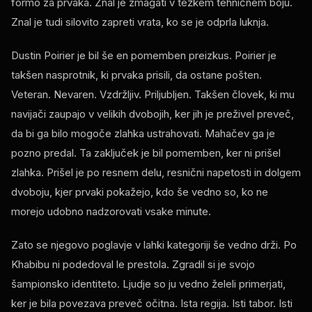
formo za prvaka. Znal je zmagati v težkem tehničnem boju.
Znal je tudi silovito zapreti vrata, ko se je odprla luknja.
Dustin Poirier je bil še en pomemben preizkus. Poirier je
takšen nasprotnik, ki prvaka prisili, da ostane pošten.
Veteran. Nevaren. Vzdržljiv. Priljubljen. Takšen človek, ki mu
navijači zaupajo v velikih dvobojih, ker jih je preživel preveč,
da bi ga bilo mogoče zlahka ustrahovati. Mahačev ga je
pozno predal. Ta zaključek je bil pomemben, ker ni prišel
zlahka. Prišel je po resnem delu, resnični napetosti in dolgem
dvoboju, kjer prvaki pokažejo, kdo še vedno so, ko ne
morejo udobno nadzorovati vsake minute.
Zato se njegovo poglavje v lahki kategoriji še vedno drži. Po
Khabibu ni podedoval le prestola. Zgradil si je svojo
šampionsko identiteto. Ljudje so ju vedno želeli primerjati,
ker je bila povezava preveč očitna. Ista regija. Isti tabor. Isti