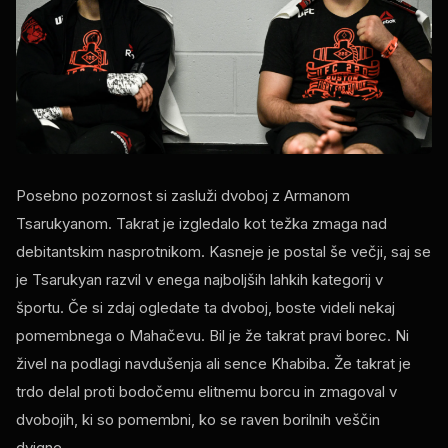
Posebno pozornost si zasluži dvoboj z Armanom
Tsarukyanom. Takrat je izgledalo kot težka zmaga nad
debitantskim nasprotnikom. Kasneje je postal še večji, saj se
je Tsarukyan razvil v enega najboljših lahkih kategorij v
športu. Če si zdaj ogledate ta dvoboj, boste videli nekaj
pomembnega o Mahačevu. Bil je že takrat pravi borec. Ni
živel na podlagi navdušenja ali sence Khabiba. Že takrat je
trdo delal proti bodočemu elitnemu borcu in zmagoval v
dvobojih, ki so pomembni, ko se raven borilnih veščin
dvigne.