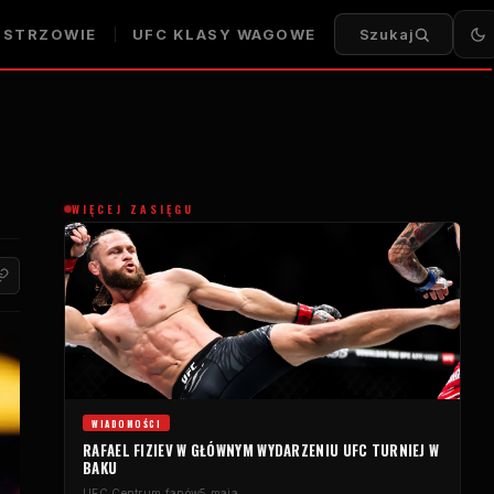
ISTRZOWIE
UFC
KLASY WAGOWE
Szukaj
WIĘCEJ ZASIĘGU
WIADOMOŚCI
RAFAEL FIZIEV W GŁÓWNYM WYDARZENIU
UFC
TURNIEJ W
BAKU
UFC
Centrum fanów
5 maja