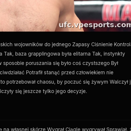
ńskich wojowników do jednego Zapasy Ciśnienie Kontrol
 Tak, baza grapplingowa była elitarna Tak, instynkty
 sposobie poruszania się było coś czystszego Był
ciwdziałać Potrafił stanąć przed człowiekiem nie
kto potrzebował chaosu, by poczuć się żywym Walczył 
liczyły się jeszcze tylko jego decyzje.
nę na własnej skórze Wygrał Ciągle wygrywał Sprawiał, 