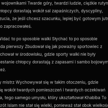
 wojownikami Twarde góry, twardzi ludzie, ciężkie ruty
hłopcy dorastają wokół sal zapaśniczych, dyscypliny,
zucia, że jeśli chcesz szacunku, lepiej być gotowym jut
go zapracowałeś.
idać to po sposobie walki Słychać to po sposobie
zda pierwszy Zbudował się jak poważny sportowiec z
hował w środowisku, gdzie sporty walki nie były
estanie chłopcy dorastają z zapasami i sambo bojowy
eż.
y mistrz Wychowywał się w takim otoczeniu, gdzie
się wokół twardych pomieszczeń i twardych oczekiwań
tego samego umysłu, który ukształtował Khabiba To
t Islam nie stał się wielki, ponieważ stał obok wielkoś