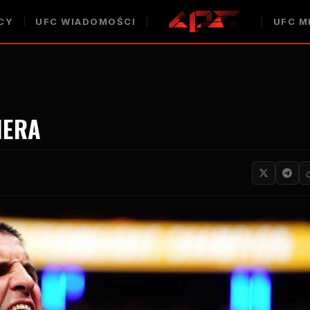
CY
UFC
WIADOMOŚCI
UFC
M
IERA