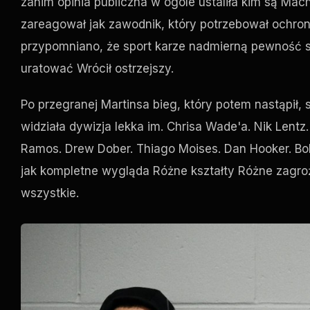
zanim opinia publiczna w ogóle ustaliła kim są Mac
zareagował jak zawodnik, który potrzebował ochro
przypomniano, że sport karze nadmierną pewność sie
uratować Wrócił ostrzejszy.
Po przegranej Martinsa bieg, który potem nastąpił, 
widziała dywizja lekka im. Chrisa Wade'a. Nik Lent
Ramos. Drew Dober. Thiago Moises. Dan Hooker. Bobb
jak kompletne wygląda Różne kształty Różne zagro
wszystkie.