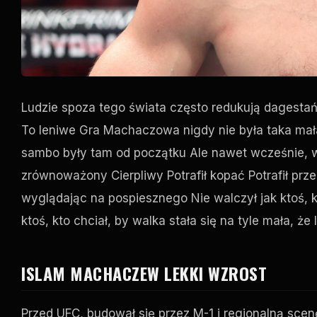
Ludzie spoza tego świata często redukują dagesta
To leniwe Gra Machaczowa nigdy nie była taka mała
sambo były tam od początku Ale nawet wcześnie, w
zrównoważony Cierpliwy Potrafił kopać Potrafił prze
wyglądając na pospiesznego Nie walczył jak ktoś, 
ktoś, kto chciał, by walka stała się na tyle mała, że 
ISLAM MACHACZEW LEKKI WZROST
Przed
UFC
, budował się przez M-1 i regionalną sce