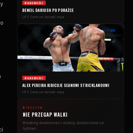
ny
WIADOMOŚCI
BENEIL DARIUSH PO PORAŻCE
UFC
Centrum fanów
5 maja
ro
m
WIADOMOŚCI
ALEX PEREIRA KIBICUJE SEANOWI STRICKLANDOWI
UFC
Centrum fanów
5 maja
BIULETYN
NIE PRZEGAP WALKI
Breaking
wiadomości i analizy, dostarczane co
tydzień.
ci