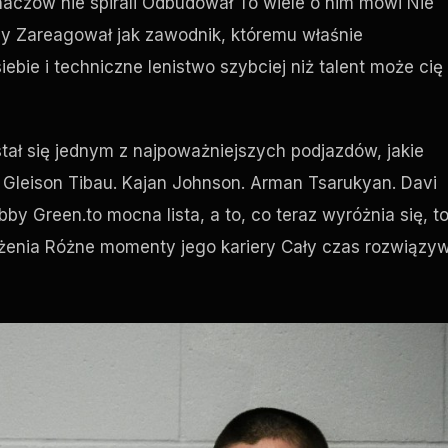
haczow nie spirali Odbudował To wiele o nim mówi Nie
ny Zareagował jak zawodnik, któremu właśnie
bie i techniczne lenistwo szybciej niż talent może cię
stał się jednym z najpoważniejszych podjazdów, jakie
z. Gleison Tibau. Kajan Johnson. Arman Tsarukyan. Davi
y Green.to mocna lista, a to, co teraz wyróżnia się, t
żenia Różne momenty jego kariery Cały czas rozwiązyw