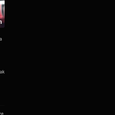
a
jak
że