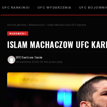
UFC
RANKINGI
UFC
WYDARZENIA
UFC
BOJOWNI
Strona główna
Wiadomości
Islam Machaczow
UFC
kariera
WIADOMOŚCI
ISLAM MACHACZOW
UFC
KAR
UFC
Centrum fanów
30 kwietnia 2026 r
12 min przeczytaj