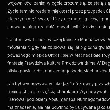
wojowników, zanim w ogóle zrozumieją, że stają się
Życie tam nie rozdaje miękkości przez przypadek C
starszych mężczyzn, którzy nie marnują słów, i poc
znowu na niego zarobić, nawet jeśli już dziś na nie
Tamten świat siedzi w całej karierze Machaczowa W
mówienia Nigdy nie zbudował się jako głośna gwia
poważnego miejsca Urodził się w Machaczkale i wyc
fantazją Prawdziwa kultura Prawdziwa duma W Dag
blisko powierzchni codziennego życia Machaczow t
Nie był wychowywany jako jakiś efektowny przyszł
trening staje się częścią charakteru Wychowywał 
Trenował pod okiem Abdulmanapa Nurmagomedowa, 
ma znaczenie, ale nie powinno być używane jako skró