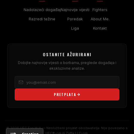
Nadolazeći događaj
Najnovije vijesti
Fighters
Razredi težine
Poredak
About Me.
Liga
Kontakt
OSTANITE AŽURIRANI
Dobijte najnovije vijesti o borbama, preglede događaja i
ekskluzivne analize.
PRETPLATA
© 2026 UFC Fan Hub — Neslužbeni projekt obožavatelja. Nije povezano s
UFC®-om ili Zuffa LLC-om.