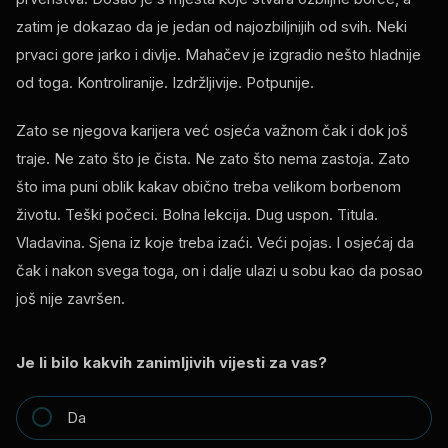
zatim je dokazao da je jedan od najozbiljnijih od svih. Neki
prvaci gore jarko i divlje. Mahačev je izgradio nešto hladnije
od toga. Kontroliranije. Izdržljivije. Potpunije.
Zato se njegova karijera već osjeća važnom čak i dok još
traje. Ne zato što je čista. Ne zato što nema zastoja. Zato
što ima puni oblik kakav obično treba velikom borbenom
životu. Teški počeci. Bolna lekcija. Dug uspon. Titula.
Vladavina. Sjena iz koje treba izaći. Veći pojas. I osjećaj da
čak i nakon svega toga, on i dalje ulazi u sobu kao da posao
još nije završen.
Je li bilo kakvih zanimljivih vijesti za vas?
Da