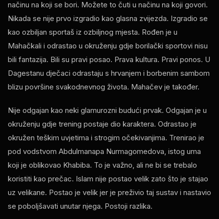
načinu na koji se bori. Možete to čuti u načinu na koji govori.
Nikada se nije prvo izgradio kao glasna zvijezda. Izgradio se
kao ozbiljan sportaš iz ozbiljnog mjesta. Rođen je u
Mahačkali i odrastao u okruženju gdje borilački sportovi nisu
bili fantazija. Bili su pravi posao. Prava kultura. Pravi ponos. U
Dagestanu dječaci odrastaju s hrvanjem i borbenim sambom
blizu površine svakodnevnog života. Mahačev je također.
Nije odgajan kao neki glamurozni budući prvak. Odgajan je u
okruženju gdje trening postaje dio karaktera. Odrastao je
okružen teškim uvjetima i strogim očekivanjima. Trenirao je
pod vodstvom Abdulmanapa Nurmagomedova, istog uma
koji je oblikovao Khabiba. To je važno, ali ne bi se trebalo
koristiti kao prečac. Islam nije postao velik zato što je stajao
uz velikane. Postao je velik jer je preživio taj sustav i nastavio
se poboljšavati unutar njega. Postoji razlika.