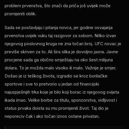
problem prvenstva, što znači da priča još uvijek može
promijeniti oblik.
Sada se postavljaju i pitanja novca, jer godine osvajanja
prvenstva uvijek vuku taj razgovor za sobom. Nitko izvan
njegovog poslovnog kruga ne zna točan broj. UFC novac je
previše skriven za to. Ali šira slika je dovoljno jasna. Javne
procjene sada ga obično smještaju na oko šest milijuna
dolara. To je možda malo visoko ili malo. Važnije je smjer.
Došao je iz teškog života, izgradio se kroz borilačke
sportove i sve to pretvorio u jedan od financijski
najuspješnijih trka koje je bilo koji borac iz njegovog svijeta
ikada imao. Velike borbe za titulu, sponzorstva, vidljivost i
status prvaka doista su mu promijenili život. Taj dio je
neporeciv čak i ako točan iznos ostane privatan.