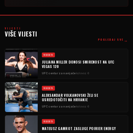
VIJESTI
VIŠE VIJESTI
→
POGLEDAJ SVE
VIJESTI
JULIANA MILLER DONOSI SMIRENOST NA UFC
VEGAS 120
UFC centar za navijače
kolovoz 6
VIJESTI
ALEKSANDAR VOLKANOVSKI ŽELI SE
USREDOTOČITI NA HRVANJE
UFC centar za navijače
kolovoz 6
VIJESTI
MATEUSZ GAMROT ZASLUGE POIRIER ENERGY