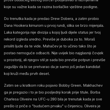
koje su važne kada se razina borilačke vještine podigne.
Do trenutka kada je predao Drew Dobera, a zatim probio
Dana Hookera kimurom u prvoj rundi, slika se brzo mijenjala.
Laka kategorija nije divizija u kojoj ljudi dijele status jer tvoj
rekord izgleda uredno. Previše je duboka za to. Moraš
prisiliti ljude da te vide. Mahačev je to učinio tako što je
postao nemoguće odbaciti. Nije uvijek bio najglasniji čovjek
u prostoriji, ali njegov stil je sada bio previše potpun i previše
zagušljiv da bi se pretvarao da je samo još jedan kandidat
koji kruži među prvih deset.
Zatim se u kratkom roku pojavio Bobby Green. Makhachev
ga je pregazio i to je bio posljednji korak prije titule. Borba
Charlesa Oliveire na UFC-u 280 bila je trenutak kada je sve
prešlo iz priče o "budućem prvaku" u činjenicu. Oliveira je