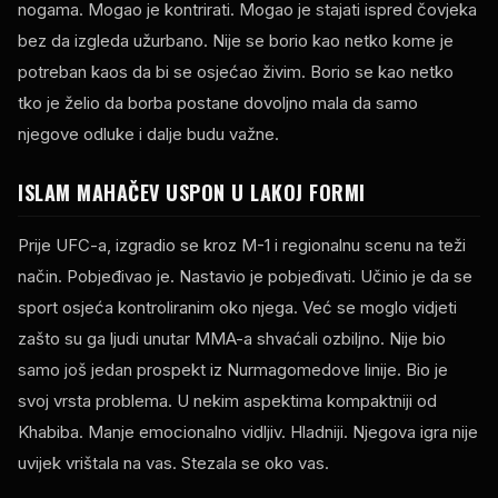
nogama. Mogao je kontrirati. Mogao je stajati ispred čovjeka
bez da izgleda užurbano. Nije se borio kao netko kome je
potreban kaos da bi se osjećao živim. Borio se kao netko
tko je želio da borba postane dovoljno mala da samo
njegove odluke i dalje budu važne.
ISLAM MAHAČEV USPON U LAKOJ FORMI
Prije UFC-a, izgradio se kroz M-1 i regionalnu scenu na teži
način. Pobjeđivao je. Nastavio je pobjeđivati. Učinio je da se
sport osjeća kontroliranim oko njega. Već se moglo vidjeti
zašto su ga ljudi unutar MMA-a shvaćali ozbiljno. Nije bio
samo još jedan prospekt iz Nurmagomedove linije. Bio je
svoj ​​vrsta problema. U nekim aspektima kompaktniji od
Khabiba. Manje emocionalno vidljiv. Hladniji. Njegova igra nije
uvijek vrištala na vas. Stezala se oko vas.