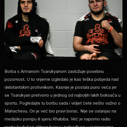
Borba s Armanom Tsarukyanom zaslužuje posebnu
pozornost. U to vrijeme izgledalo je kao teška pobjeda nad
debitantskim protivnikom. Kasnije je postala puno veća jer
se Tsarukyan pretvorio u jednog od najboljih lakih boksača u
sportu. Pogledajte tu borbu sada i vidjet ćete nešto važno o
Mahachevu. On je već bio pravi borac. Nije se oslanjao na
medijsku pompu ili sjenu Khabiba. Već je naporno radio
protiv budućeg elitnog borca ​​i pobjeđivao u razmjenama