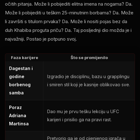
očitih pitanja. Može li pobijediti elitna imena na nogama? Da.
Može li pobijediti u teškim 25-minutnim borbama? Da. Može
li završiti s titulom prvaka? Da. Može li nositi pojas bez da
duh Khabiba proguta priču? Da. Taj posljednji dio možda je i
najvažniji. Postao je potpuno svoj.
Faza karijere
Što se promijenilo
Dagestan i
godine
Izgradio je disciplinu, bazu u grapplingu
borbenog
i smiren stil koji je kasnije oblikovao sve.
samba
Poraz
Dao mu je prvu tešku lekciju u UFC
Adriana
karijeri i prisilio ga na pravi rast.
Martinsa
Pretvorio ga je od cijenjenog igrača u