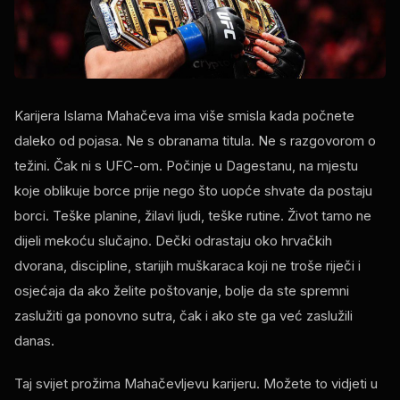
Karijera Islama Mahačeva ima više smisla kada počnete
daleko od pojasa. Ne s obranama titula. Ne s razgovorom o
težini. Čak ni s UFC-om. Počinje u Dagestanu, na mjestu
koje oblikuje borce prije nego što uopće shvate da postaju
borci. Teške planine, žilavi ljudi, teške rutine. Život tamo ne
dijeli mekoću slučajno. Dečki odrastaju oko hrvačkih
dvorana, discipline, starijih muškaraca koji ne troše riječi i
osjećaja da ako želite poštovanje, bolje da ste spremni
zaslužiti ga ponovno sutra, čak i ako ste ga već zaslužili
danas.
Taj svijet prožima Mahačevljevu karijeru. Možete to vidjeti u