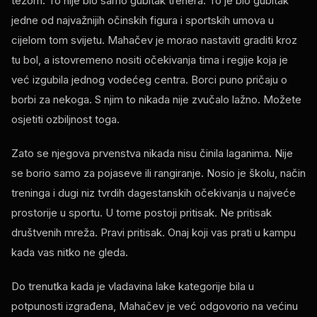
težom. To nije bio samo gubitak trenera. To je bio gubitak
jedne od najvažnijih očinskih figura i sportskih umova u
cijelom tom svijetu. Mahačev je morao nastaviti graditi kroz
tu bol, a istovremeno nositi očekivanja tima i regije koja je
već izgubila jednog vodećeg centra. Borci puno pričaju o
borbi za nekoga. S njim to nikada nije zvučalo lažno. Možete
osjetiti ozbiljnost toga.
Zato se njegova prvenstva nikada nisu činila laganima. Nije
se borio samo za pojaseve ili rangiranje. Nosio je školu, način
treninga i dugi niz tvrdih dagestanskih očekivanja u najveće
prostorije u sportu. U tome postoji pritisak. Ne pritisak
društvenih mreža. Pravi pritisak. Onaj koji vas prati u kampu
kada vas nitko ne gleda.
Do trenutka kada je vladavina lake kategorije bila u
potpunosti izgrađena, Mahačev je već odgovorio na većinu