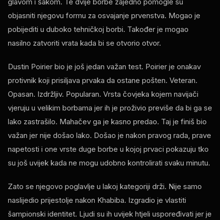
glavom i šakom. Te dvije borbe zajedno pomogle su
objasniti njegovu formu za osvajanje prvenstva. Mogao je
pobijediti u duboko tehničkoj borbi. Također je mogao
nasilno zatvoriti vrata kada bi se otvorio otvor.
Dustin Poirier bio je još jedan važan test. Poirier je onakav
protivnik koji prisiljava prvaka da ostane pošten. Veteran.
Opasan. Izdržljiv. Popularan. Vrsta čovjeka kojem navijači
vjeruju u velikim borbama jer ih je proživio previše da bi ga se
lako zastrašilo. Mahačev ga je kasno predao. Taj je finiš bio
važan jer nije došao lako. Došao je nakon pravog rada, prave
napetosti i one vrste duge borbe u kojoj prvaci pokazuju tko
su još uvijek kada ne mogu udobno kontrolirati svaku minutu.
Zato se njegovo poglavlje u lakoj kategoriji drži. Nije samo
naslijedio prijestolje nakon Khabiba. Izgradio je vlastiti
šampionski identitet. Ljudi su ih uvijek htjeli uspoređivati ​​jer je