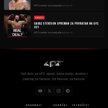
UFC centar za navijače
kolovoz 6
VIJESTI
GABLE STEVESON SPREMAN ZA POVRATAK NA UFC
331
UFC centar za navijače
kolovoz 6
Vaš dom za UFC vijesti, karte borbi, analize i
sadržaj za fanove. Od fanova, za fanove.
DOGAĐAJI
SADRŽAJ
ISTRAŽITI