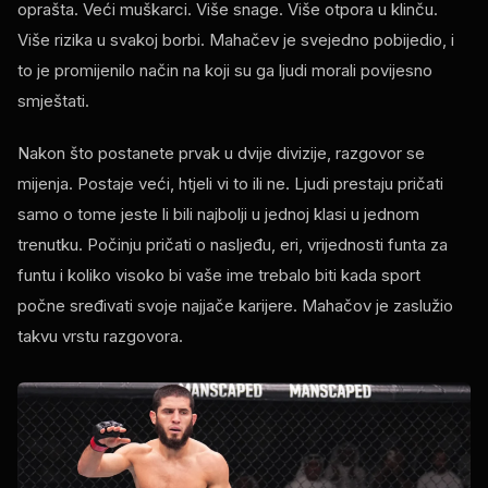
oprašta. Veći muškarci. Više snage. Više otpora u klinču.
Više rizika u svakoj borbi. Mahačev je svejedno pobijedio, i
to je promijenilo način na koji su ga ljudi morali povijesno
smještati.
Nakon što postanete prvak u dvije divizije, razgovor se
mijenja. Postaje veći, htjeli vi to ili ne. Ljudi prestaju pričati
samo o tome jeste li bili najbolji u jednoj klasi u jednom
trenutku. Počinju pričati o nasljeđu, eri, vrijednosti funta za
funtu i koliko visoko bi vaše ime trebalo biti kada sport
počne sređivati ​​svoje najjače karijere. Mahačov je zaslužio
takvu vrstu razgovora.