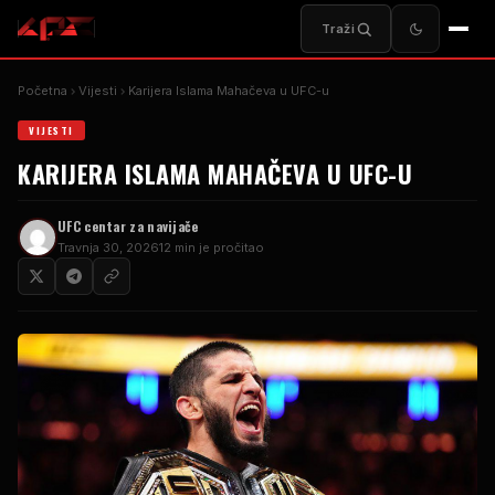
Traži
Početna
Vijesti
Karijera Islama Mahačeva u UFC-u
VIJESTI
KARIJERA ISLAMA MAHAČEVA U UFC-U
UFC centar za navijače
Travnja 30, 2026
12 min je pročitao