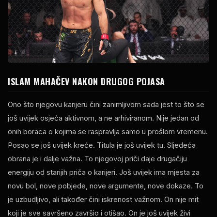
ISLAM MAHAČEV NAKON DRUGOG POJASA
Ono što njegovu karijeru čini zanimljivom sada jest to što se
još uvijek osjeća aktivnom, a ne arhiviranom. Nije jedan od
onih boraca o kojima se raspravlja samo u prošlom vremenu.
Posao se još uvijek kreće. Titula je još uvijek tu. Sljedeća
obrana je i dalje važna. To njegovoj priči daje drugačiju
energiju od starijih priča o karijeri. Još uvijek ima mjesta za
novu bol, nove pobjede, nove argumente, nove dokaze. To
je uzbudljivo, ali također čini iskrenost važnom. On nije mit
koji je sve savršeno završio i otišao. On je još uvijek živi