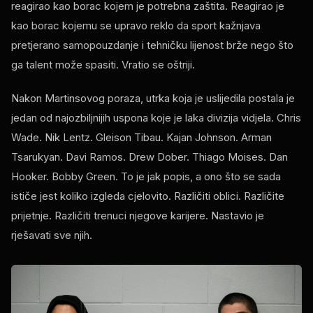
reagirao kao borac kojem je potrebna zaštita. Reagirao je
kao borac kojemu se upravo reklo da sport kažnjava
pretjerano samopouzdanje i tehničku lijenost brže nego što
ga talent može spasiti. Vratio se oštriji.
Nakon Martinsovog poraza, utrka koja je uslijedila postala je
jedan od najozbiljnijih uspona koje je laka divizija vidjela. Chris
Wade. Nik Lentz. Gleison Tibau. Kajan Johnson. Arman
Tsarukyan. Davi Ramos. Drew Dober. Thiago Moises. Dan
Hooker. Bobby Green. To je jak popis, a ono što se sada
ističe jest koliko izgleda cjelovito. Različiti oblici. Različite
prijetnje. Različiti trenuci njegove karijere. Nastavio je
rješavati sve njih.