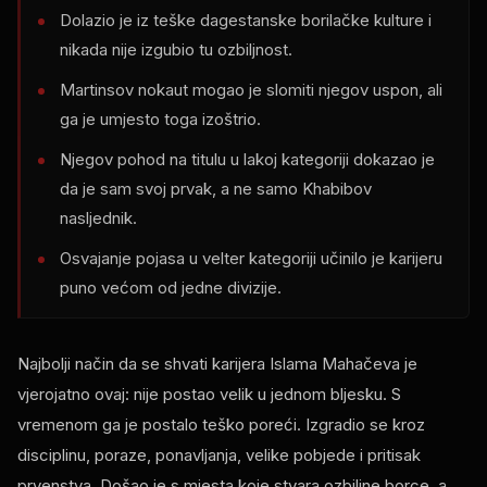
Dolazio je iz teške dagestanske borilačke kulture i
nikada nije izgubio tu ozbiljnost.
Martinsov nokaut mogao je slomiti njegov uspon, ali
ga je umjesto toga izoštrio.
Njegov pohod na titulu u lakoj kategoriji dokazao je
da je sam svoj prvak, a ne samo Khabibov
nasljednik.
Osvajanje pojasa u velter kategoriji učinilo je karijeru
puno većom od jedne divizije.
Najbolji način da se shvati karijera Islama Mahačeva je
vjerojatno ovaj: nije postao velik u jednom bljesku. S
vremenom ga je postalo teško poreći. Izgradio se kroz
disciplinu, poraze, ponavljanja, velike pobjede i pritisak
prvenstva. Došao je s mjesta koje stvara ozbiljne borce, a