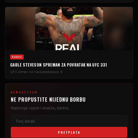
VIJESTI
GABLE STEVESON SPREMAN ZA POVRATAK NA UFC 331
UFC centar za navijače
kolovoz 6
NEWSLETTER
NE PROPUSTITE NIJEDNU BORBU
Najnovije vijesti i analize, tjedno.
PRETPLATA