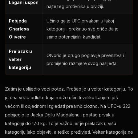
Lagani uspon
najtežeg protivnika u diviziji.
Pobjeda
Učinio ga je UFC prvakom u lakoj
Charlesa
kategoriji i prekinuo sve priče da je
Oliveire
samo potencijalni kandidat.
Prelazak u
Otvorio je drugo poglavlje prvenstva i
velter
promijenio razmjere svog nasljeđa
kategoriju
Zatim je uslijedio veći potez. Prešao je u velter kategoriju. To
je ona vrsta odluke koja može učiniti veliku karijeru još
većom ili odjednom izgledati preambiciozno. Na UFC-u 322
pobijedio je Jacka Dellu Maddalenu i postao prvak u
kategoriji do 170 kg. To je važno jer je prelazak u višu
kategoriju lako objaviti, a teško preživjeti. Velter kategorija ne