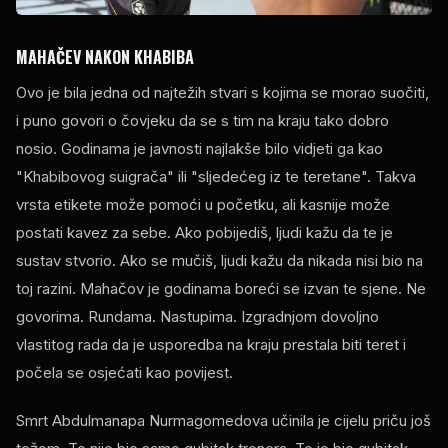
MAHAČEV NAKON KHABIBA
Ovo je bila jedna od najtežih stvari s kojima se morao suočiti,
i puno govori o čovjeku da se s tim na kraju tako dobro
nosio. Godinama je javnosti najlakše bilo vidjeti ga kao
"Khabibovog suigrača" ili "sljedećeg iz te teretane". Takva
vrsta etikete može pomoći u početku, ali kasnije može
postati kavez za sebe. Ako pobijediš, ljudi kažu da te je
sustav stvorio. Ako se mučiš, ljudi kažu da nikada nisi bio na
toj razini. Mahačov je godinama boreći se izvan te sjene. Ne
govorima. Rundama. Nastupima. Izgradnjom dovoljno
vlastitog rada da je usporedba na kraju prestala biti teret i
počela se osjećati kao povijest.
Smrt Abdulmanapa Nurmagomedova učinila je cijelu priču još