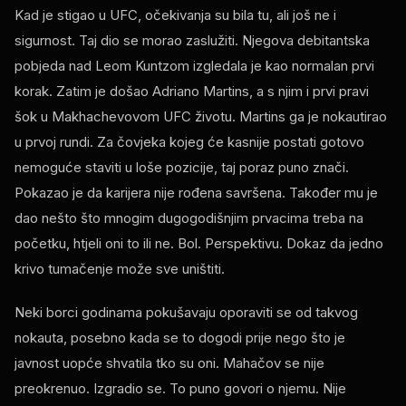
Kad je stigao u UFC, očekivanja su bila tu, ali još ne i
sigurnost. Taj dio se morao zaslužiti. Njegova debitantska
pobjeda nad Leom Kuntzom izgledala je kao normalan prvi
korak. Zatim je došao Adriano Martins, a s njim i prvi pravi
šok u Makhachevovom UFC životu. Martins ga je nokautirao
u prvoj rundi. Za čovjeka kojeg će kasnije postati gotovo
nemoguće staviti u loše pozicije, taj poraz puno znači.
Pokazao je da karijera nije rođena savršena. Također mu je
dao nešto što mnogim dugogodišnjim prvacima treba na
početku, htjeli oni to ili ne. Bol. Perspektivu. Dokaz da jedno
krivo tumačenje može sve uništiti.
Neki borci godinama pokušavaju oporaviti se od takvog
nokauta, posebno kada se to dogodi prije nego što je
javnost uopće shvatila tko su oni. Mahačov se nije
preokrenuo. Izgradio se. To puno govori o njemu. Nije