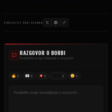
PODIJELITE OVAJ ČLANAK
RAZGOVOR O BORBI
Podijelite svoje mišljenje o ovoj priči
????
0
0
0
0
0