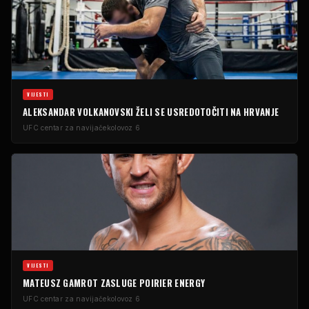
VIJESTI
ALEKSANDAR VOLKANOVSKI ŽELI SE USREDOTOČITI NA HRVANJE
UFC centar za navijače
kolovoz 6
VIJESTI
MATEUSZ GAMROT ZASLUGE POIRIER ENERGY
UFC centar za navijače
kolovoz 6