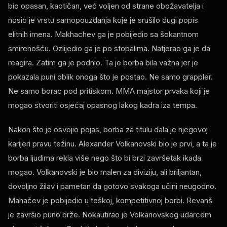
bio opasan, kaotičan, već voljen od strane obožavatelja i
nosio je vrstu samopouzdanja koje je srušilo dugi popis
elitnih imena. Makhachev ga je pobijedio sa šokantnom
smirenošću. Ozlijedio ga je po stopalima. Natjerao ga je da
reagira. Zatim ga je podnio. Ta je borba bila važna jer je
pokazala puni oblik onoga što je postao. Ne samo grappler.
Ne samo borac pod pritiskom. MMA majstor prvaka koji je
mogao stvoriti osjećaj opasnog lakog kadra iza tempa.
Nakon što je osvojio pojas, borba za titulu dala je njegovoj
karijeri pravu težinu. Alexander Volkanovski bio je prvi, a ta je
borba ljudima rekla više nego što bi brzi završetak ikada
mogao. Volkanovski je bio malen za diviziju, ali briljantan,
dovoljno žilav i pametan da gotovo svakoga učini neugodno.
Mahačev je pobijedio u teškoj, kompetitivnoj borbi. Revanš
je završio puno brže. Nokautirao je Volkanovskog udarcem