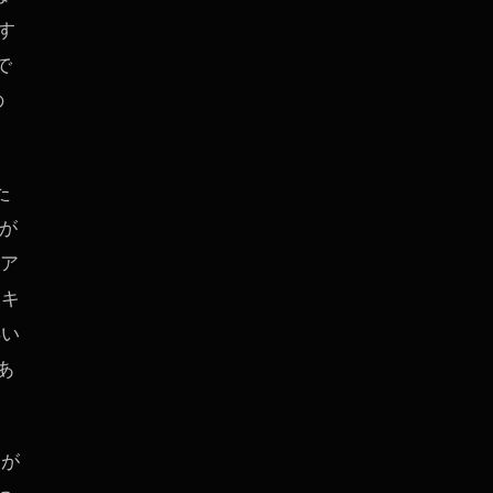
す
で
の
た
が
クア
はキ
早い
あ
ちが