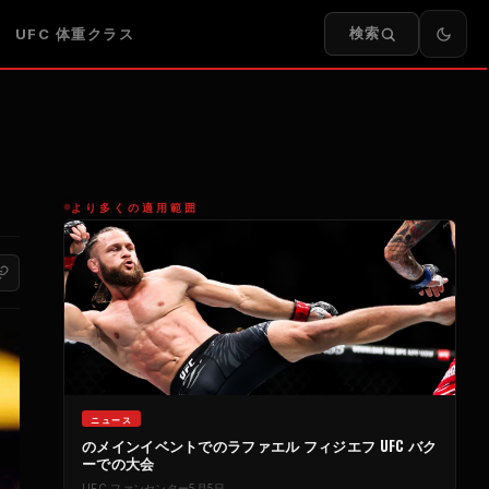
検索
UFC
体重クラス
より多くの適用範囲
ニュース
のメインイベントでのラファエル フィジエフ
UFC
バク
ーでの大会
UFC
ファンセンター
5月5日