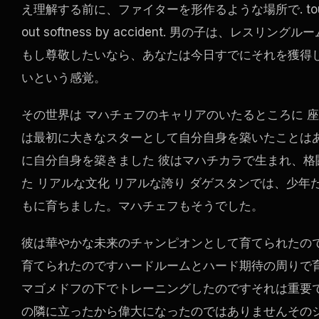
え理解する前に、ファイターを形作るような場所で. tough 山, 
out softness by accident. 男の子は、レス
もし尊敬したいなら、あなたは今日すでにそれを獲得
いという感覚。
その世界は マハチェフのキャリアのいたるところに 座
は最初に大きなスターとして自分自身を築いたことは
に自分自身を築きました 彼はマハチカラで生まれ、格
た リアルな文化 リアルな誇り ダゲスタンでは、少
もに育ちました。マハチェフもそうでした。
彼は華やかな未来のチャンピオンとして育てられたの
育てられたのですハードルームとハード期待の周りで
マゴメドフの下でトレーニングしたのですそれは重要
の隣に立ったから偉大になったのではありませんその