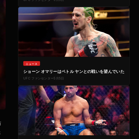
ニュース
ショーン オマリーはペトル ヤンとの戦いを望んでいた
UFC
ファンセンター
5月5日
防
さ