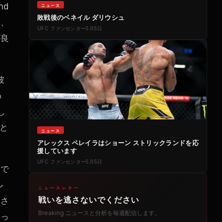
nd
ニュース
敗戦後のベネイル ダリウシュ
て、
UFC
ファンセンター
5月5日
が良
彼
う
し
と
ニュース
アレックス ペレイラはショーン ストリックランドを応
援しています
UFC
ファンセンター
5月5日
定で
ル
ニュースレター
戦いを逃さないでください
大さ
Breaking
ニュースと分析を毎週配信します。
なっ