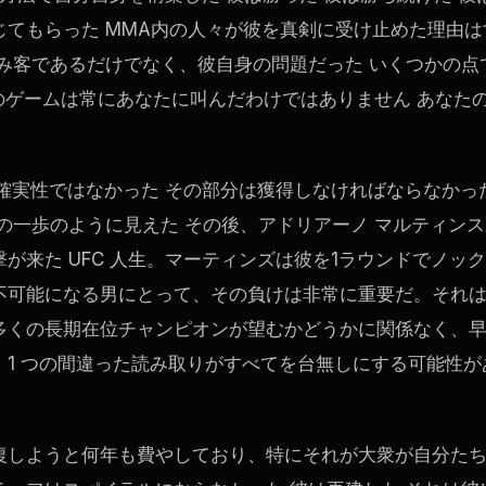
てもらった MMA内の人々が彼を真剣に受け止めた理由は
み客であるだけでなく、彼自身の問題だった いくつかの点
彼のゲームは常にあなたに叫んだわけではありません あなた
確実性ではなかった その部分は獲得しなければならなかっ
の一歩のように見えた その後、アドリアーノ マルティンス
撃が来た
UFC
人生。マーティンズは彼を1ラウンドでノッ
不可能になる男にとって、その負けは非常に重要だ。それ
多くの長期在位チャンピオンが望むかどうかに関係なく、
1 つの間違った読み取りがすべてを台無しにする可能性が
復しようと何年も費やしており、特にそれが大衆が自分た