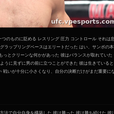
つのものに貶める レスリング 圧力 コントロール それは
、グラップリングベースはエリートだった はい、サンボの本
もっとクリーンな何かがあった 彼はバランスが取れていた 
るように見ずに男の前に立つことができた 彼は生きていると
い 戦いが十分に小さくなり、自分の決断だけがまだ重要に
な方法で自分自身を構築した 彼は勝った 彼は勝ち続けた 彼