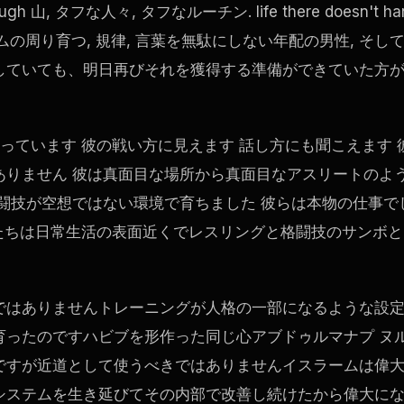
タフな人々, タフなルーチン. life there doesn't ha
リングルームの周り育つ, 規律, 言葉を無駄にしない年配の男性, そし
していても、明日再びそれを獲得する準備ができていた方
っています 彼の戦い方に見えます 話し方にも聞こえます 
ありません 彼は真面目な場所から真面目なアスリートのよ
闘技が空想ではない環境で育ちました 彼らは本物の仕事で
年たちは日常生活の表面近くでレスリングと格闘技のサンボと
ではありませんトレーニングが人格の一部になるような設
育ったのですハビブを形作った同じ心アブドゥルマナプ ヌ
ですが近道として使うべきではありませんイスラームは偉
システムを生き延びてその内部で改善し続けたから偉大に