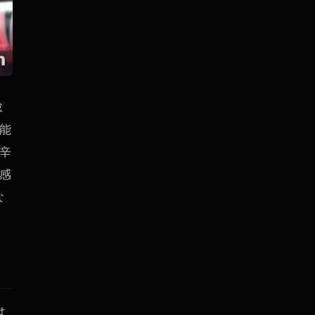
怠
能
辛
感
な
は