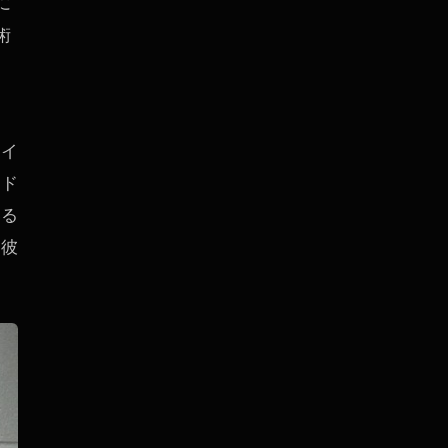
に
術
、
ェイ
。ド
いる
。彼