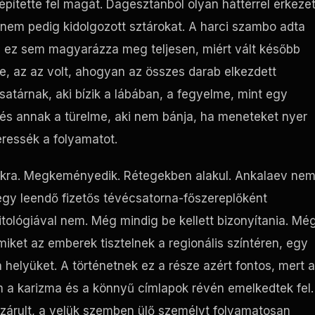
építette fel magát. Dagesztánból olyan háttérrel érkezet
nem pedig kidolgozott sztárokat. A harci szambo adta
g ez sem magyarázza meg teljesen, miért vált később
e, az az volt, ahogyan az összes darab elkezdett
atárnak, aki bízik a lábában, a fegyelme, mint egy
és annak a türelme, aki nem bánja, ha meneteket nyer
ressék a folyamatot.
ásikra. Megkeményedik. Rétegekben alakul. Ankalaev ne
 egy leendő fizetős tévécsatorna-főszereplőként
 mitológiával nem. Még mindig be kellett bizonyítania. Mé
iket az emberek tisztelnek a regionális színtéren, egy
 helyüket. A történetnek ez a része azért fontos, mert 
m a karizma és a könnyű címlapok révén emelkedtek fel.
bezárult, a velük szemben ülő személyt folyamatosan