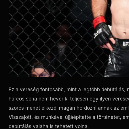
Ez a vereség fontosabb, mint a legtöbb debütálás, me
harcos soha nem hever ki teljesen egy ilyen veresé
szoros menet elkezdi magán hordozni annak az eml
Visszajött, és munkával újjáépítette a történetet, 
debütálás valaha is tehetett volna.