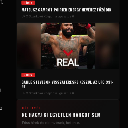
t,
HÍREK
MATEUSZ GAMROT POIRIER ENERGY NEVÉHEZ FŰZŐDIK
UFC Szurkolói Központ
augusztus 6
m
HÍREK
GABLE STEVESON VISSZATÉRÉSRE KÉSZÜL AZ UFC 331-
RE
g
UFC Szurkolói Központ
augusztus 6
az
HÍRLEVÉL
NE HAGYJ KI EGYETLEN HARCOT SEM
Friss hírek és elemzések, hetente.