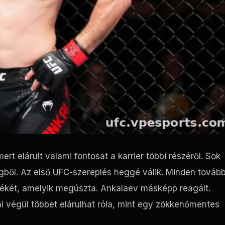
rt elárult valami fontosat a karrier többi részéről. Sok
gből. Az első UFC-szereplés heggé válik. Minden tovább
ékét, amelyik megúszta. Ankalaev másképp reagált.
ami végül többet elárulhat róla, mint egy zökkenőmentes