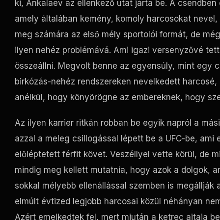
ki, Ankalaev az ellenkező utat járta be. A csendben 
amely általában kemény, komoly harcosokat nevel, 
meg számára az első mély sportolói formát, de mé
ilyen nehéz problémává. Ami igazi versenyzővé tett
összeállni. Megvolt benne az egyensúly, mint egy cs
birkózás-nehéz rendszereken nevelkedett harcosé, 
anélkül, hogy könyörögne az embereknek, hogy sze
Az ilyen karrier ritkán robban be egyik napról a m
azzal a meleg csillogással lépett be a UFC-be, ami
előléptetett férfit követ. Veszéllyel vette körül, de
mindig meg kellett mutatnia, hogy azok a dolgok, am
sokkal mélyebb ellenállással szemben is megállják a
elmúlt évtized legjobb harcosai közül néhányan ne
Azért emelkedtek fel, mert miután a ketrec ajtaja 