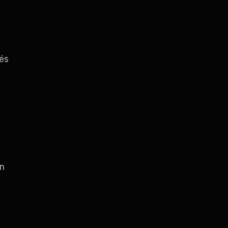
 és
án