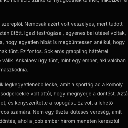
 a kombináció szinte túl nyugodtnak tűnhet, miközben a
 szereplői. Nemcsak azért volt veszélyes, mert tudott
sztán ütött. Igazi testrúgásai, egyenes bal ütései voltak,
ra, hogy egyetlen hibát is megbüntessen anélkül, hogy
ak tűnt. Ez fontos. Sok erős grappling háttérrel
válik. Ankalaev úgy tűnt, mint egy ember, aki valóban
támaszkodnia.
yik legkegyetlenebb lecke, amit a sportág ad a komoly
odpercekre volt attól, hogy megnyerje a döntést. Azt
, és kényszerítette a kopogást. Ez volt a lehető
rcos számára. Nem egy tiszta kiütéses vereség, amit
döntés, ahol a jobb ember három meneten keresztül