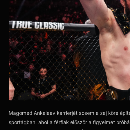
Magomed Ankalaev karrierjét sosem a zaj köré építe
sportágban, ahol a férfiak először a figyelmet prób