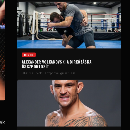
HÍREK
ALEXANDER VOLKANOVSKI A BIRKÓZÁSRA
ÖSSZPONTOSÍT
UFC Szurkolói Központ
augusztus 6
nek