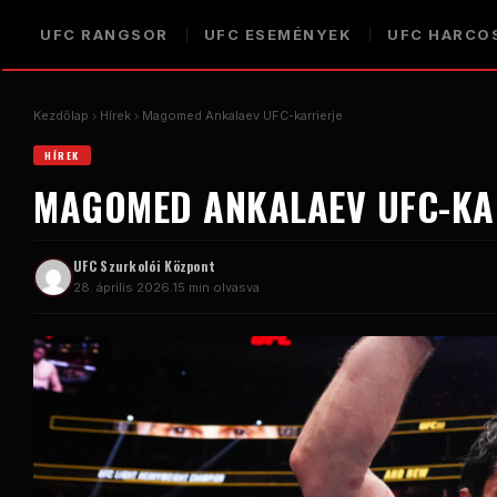
UFC RANGSOR
UFC ESEMÉNYEK
UFC HARCO
Kezdőlap
Hírek
Magomed Ankalaev UFC-karrierje
HÍREK
MAGOMED ANKALAEV UFC-KA
UFC Szurkolói Központ
28. április 2026.
15 min olvasva