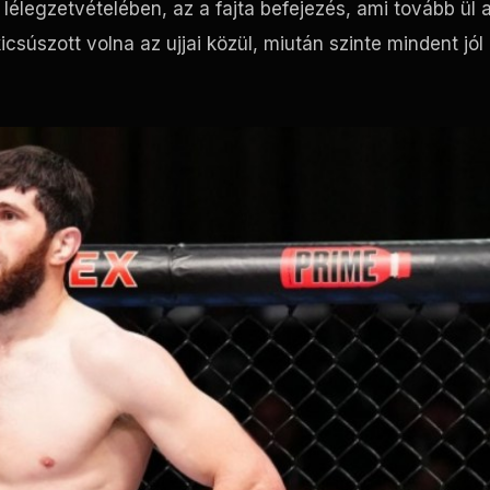
lélegzetvételében, az a fajta befejezés, ami tovább ül 
súszott volna az ujjai közül, miután szinte mindent jól