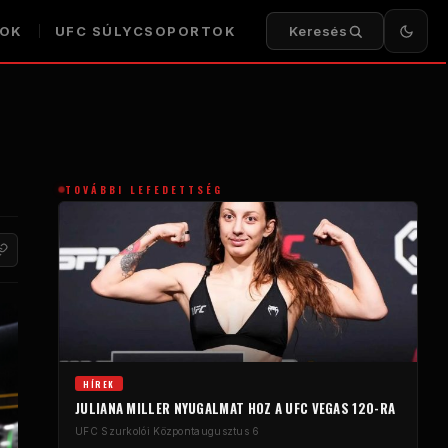
KOK
UFC SÚLYCSOPORTOK
Keresés
TOVÁBBI LEFEDETTSÉG
HÍREK
JULIANA MILLER NYUGALMAT HOZ A UFC VEGAS 120-RA
UFC Szurkolói Központ
augusztus 6