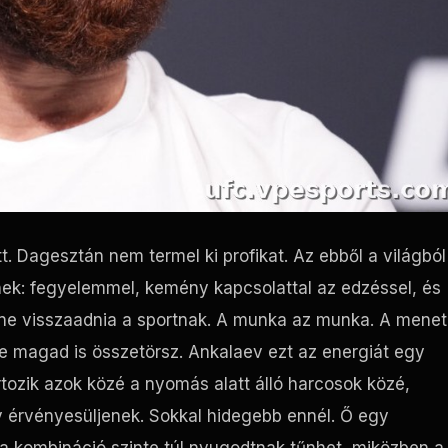
t. Dagesztán nem termel ki profikat. Az ebből a világból
nek: fegyelemmel, kemény kapcsolattal az edzéssel, és
lene visszaadnia a sportnak. A munka az munka. A mene
 magad is összetörsz. Ankalaev ezt az energiát egy
ozik azok közé a nyomás alatt álló harcosok közé,
 érvényesüljenek. Sokkal hidegebb ennél. Ő egy