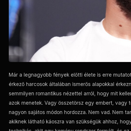
Már a legnagyobb fények előtti élete is erre mutatot
érkező harcosok általában ismerős alapokkal érkez
semmilyen romantikus nézettel arról, hogy mit kel
azok menetek. Vagy összetörsz egy embert, vagy te
nagyon sajátos módon hordozza. Nem vad. Nem tart
akiknek látható káoszra van szükségük ahhoz, hogy