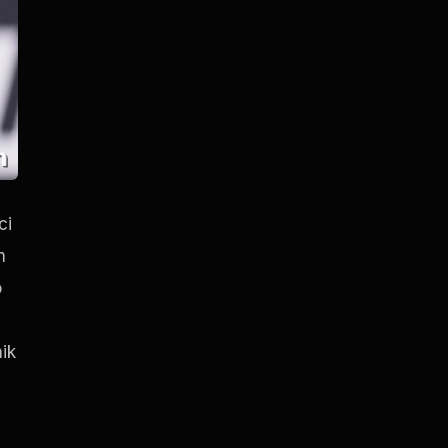
ci
m
o
nik