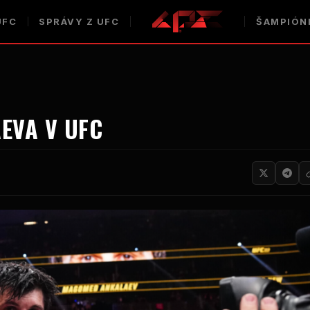
UFC
SPRÁVY Z UFC
ŠAMPIÓN
EVA V UFC