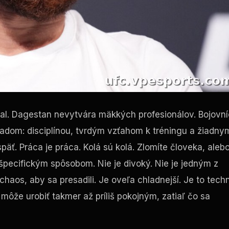
val. Dagestan nevytvára mäkkých profesionálov. Bojovní
adom: disciplínou, tvrdým vzťahom k tréningu a žiadny
äť. Práca je práca. Kolá sú kolá. Zlomíte človeka, aleb
 špecifickým spôsobom. Nie je divoký. Nie je jedným z
chaos, aby sa presadili. Je oveľa chladnejší. Je to tech
že urobiť takmer až príliš pokojným, zatiaľ čo sa