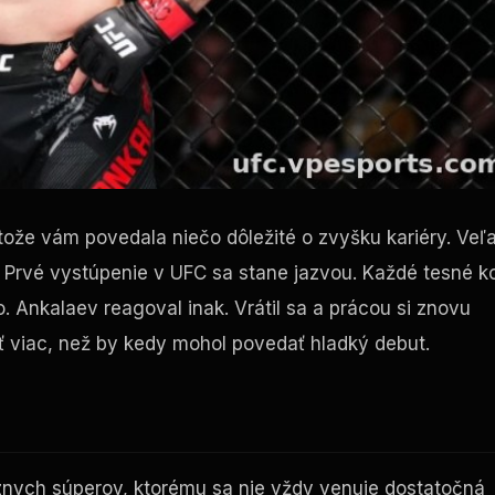
etože vám povedala niečo dôležité o zvyšku kariéry. Veľ
. Prvé vystúpenie v UFC sa stane jazvou. Každé tesné k
. Ankalaev reagoval inak. Vrátil sa a prácou si znovu
 viac, než by kedy mohol povedať hladký debut.
znych súperov, ktorému sa nie vždy venuje dostatočná