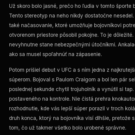
Už skoro bolo jasné, prečo ho ľudia v tomto športe 
Tento stereotyp na neho nikdy dostatočne nesedel. 
také načasovanie, ktoré umožňuje bojovníkovi potres
otvorenom priestore pôsobil pokojne. To je dôležit
nevyhnutne stane nebezpečnými útočníkmi. Ankalae
ako sa musel spoľahnúť na zápasenie.
Potom prišiel debut v UFC a s ním jedna z najkrutej
súperom. Bojoval s Paulom Craigom a bol len pár se
poslednej sekunde chytil trojuholník a vynútil si ta
postaveného na kontrole. Nie čistá prehra knokautom
rozhodnutie, kde vás lepší súper porazil v troch ko
druh konca, ktorý na bojovníka visí dlhšie, pretože 
tom, čo už takmer všetko bolo urobené správne.