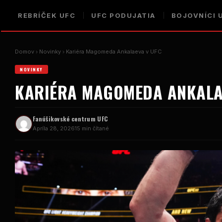
REBRÍČEK UFC
UFC PODUJATIA
BOJOVNÍCI 
Domov
Novinky
Kariéra Magomeda Ankalaeva v UFC
NOVINKY
KARIÉRA MAGOMEDA ANKALA
Fanúšikovské centrum UFC
Apríla 28, 2026
15 min čítané