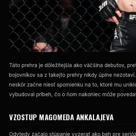
Táto prehra je dôležitejšia ako väčšina debutov, pr
bojovníkov sa z takejto prehry nikdy úplne nezotaví
neskôr začne niesť spomienku na to, ktoré mu uniklo
vybudoval príbeh, čo o ňom nakoniec môže povedať
VZOSTUP MAGOMEDA ANKALAJEVA
Odvtedy začalo stúpanie vyzerať ako beh pre serió