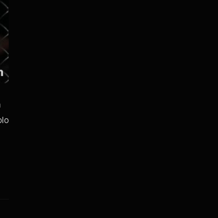
a
olo