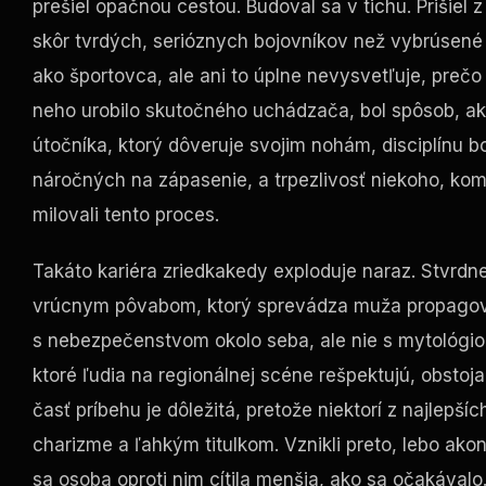
prešiel opačnou cestou. Budoval sa v tichu. Prišie
skôr tvrdých, serióznych bojovníkov než vybrúsené
ako športovca, ale ani to úplne nevysvetľuje, preč
neho urobilo skutočného uchádzača, bol spôsob, ak
útočníka, ktorý dôveruje svojim nohám, disciplínu
náročných na zápasenie, a trpezlivosť niekoho, komu
milovali tento proces.
Takáto kariéra zriedkakedy exploduje naraz. Stvrdn
vrúcnym pôvabom, ktorý sprevádza muža propagovan
s nebezpečenstvom okolo seba, ale nie s mytológiou
ktoré ľudia na regionálnej scéne rešpektujú, obstoj
časť príbehu je dôležitá, pretože niektorí z najlepš
charizme a ľahkým titulkom. Vznikli preto, lebo akon
sa osoba oproti nim cítila menšia, ako sa očakávalo