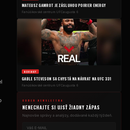
e
MATEUSZ GAMROT JE ZÁSLUHOU POIRIER ENERGY
Fanúšikovské centrum UFC
augusta 6
NOVINKY
GABLE STEVESON SA CHYSTÁ NA NÁVRAT NA UFC 331
l
Fanúšikovské centrum UFC
augusta 6
o
ODBER NEWSLETTRA
NENECHAJTE SI UJSŤ ŽIADNY ZÁPAS
Najnovšie správy a analýzy, dodávané každý týždeň.