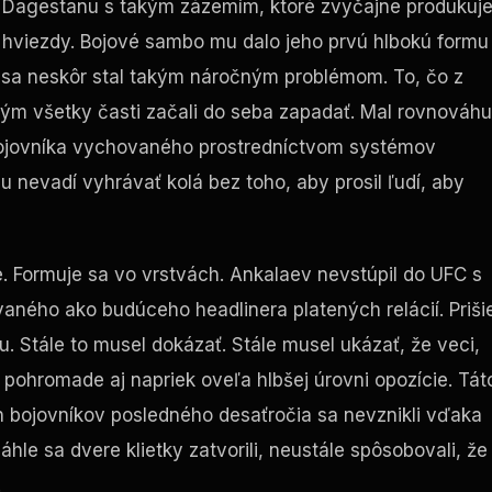
l z Dagestanu s takým zázemím, ktoré zvyčajne produkuj
 hviezdy. Bojové sambo mu dalo jeho prvú hlbokú formu
o sa neskôr stal takým náročným problémom. To, čo z
ým všetky časti začali do seba zapadať. Mal rovnováhu
 bojovníka vychovaného prostredníctvom systémov
 nevadí vyhrávať kolá bez toho, aby prosil ľudí, aby
e. Formuje sa vo vrstvách. Ankalaev nevstúpil do UFC s
ého ako budúceho headlinera platených relácií. Prišie
. Stále to musel dokázať. Stále musel ukázať, že veci,
a pohromade aj napriek oveľa hlbšej úrovni opozície. Tát
ích bojovníkov posledného desaťročia sa nevznikli vďaka
áhle sa dvere klietky zatvorili, neustále spôsobovali, že
.