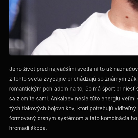
Jeho život pred najväčšími svetlami to už naznačo
z tohto sveta zvyčajne prichádzajú so známym zákl
romantickým pohľadom na to, čo má šport priniesť sp
sa zlomíte sami. Ankalaev nesie túto energiu veľmi
tých tlakových bojovníkov, ktorí potrebujú viditeľný 
formovaný drsným systémom a táto kombinácia ho mô
hromadí škoda.