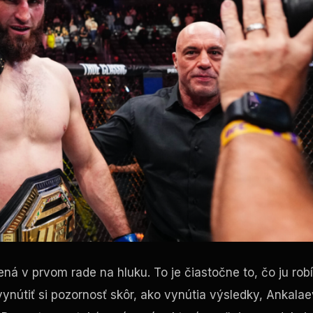
 v prvom rade na hluku. To je čiastočne to, čo ju robí
ynútiť si pozornosť skôr, ako vynútia výsledky, Ankalae