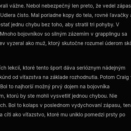
brali vážne. Nebol nebezpečný len preto, že vedel zápasi
Udiera čisto. Mal poriadne kopy do tela, rovné ľavačky 
tať jednu chybu bez toho, aby stratil tri pohyby. V
é. Mnoho bojovníkov so silným zázemím v grapplingu sa
v vyzeral ako muž, ktorý skutočne rozumel úderom skô
ších lekcií, ktoré tento šport dáva serióznym nádejným
kúnd od víťazstva na základe rozhodnutia. Potom Craig 
p. Bol to najhorší možný prvý dojem na bojovníka
, ktorú by ste mohli vysvetliť jednou chybou. Nie
lách. Bol to kolaps v poslednom vydychovaní zápasu, ten
sa cíti ako víťazstvo, ktoré mu uniklo pomedzi prsty po