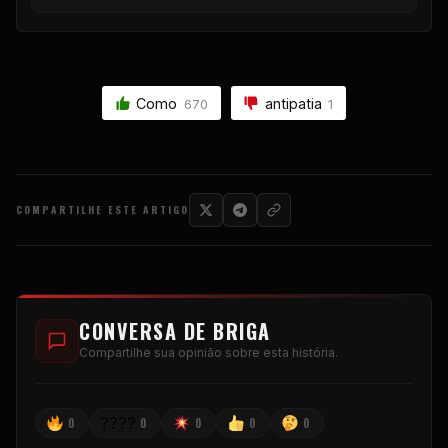
Como
antipatia
670
1
COMPARTILHE ESTE ARTIGO
CONVERSA DE BRIGA
Compartilhe sua opinião sobre esta história.
????
0
0
0
0
0