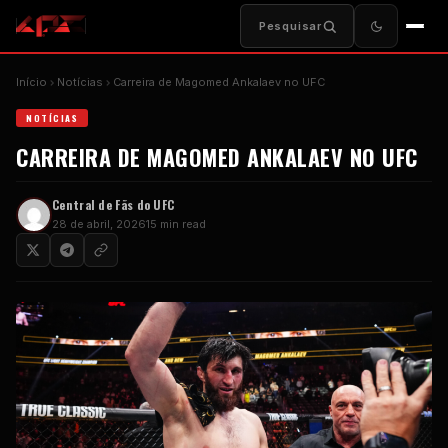
Pesquisar
Início
Notícias
Carreira de Magomed Ankalaev no UFC
NOTÍCIAS
CARREIRA DE MAGOMED ANKALAEV NO UFC
Central de Fãs do UFC
28 de abril, 2026
15 min read