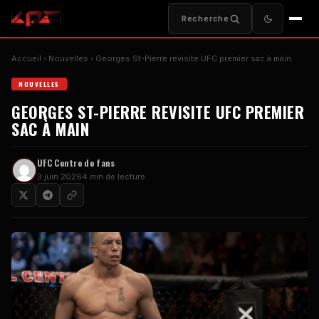
Recherche
Accueil
Nouvelles
Georges St-Pierre revisite
UFC
premier sac à main
NOUVELLES
GEORGES ST-PIERRE REVISITE
UFC
PREMIER
SAC À MAIN
UFC
Centre de fans
3 juin 2026
4 min de lecture