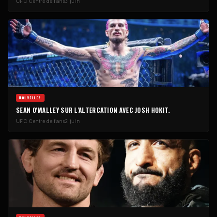
UFC
Centre de fans
3 juin
NOUVELLES
SEAN O'MALLEY SUR L'ALTERCATION AVEC JOSH HOKIT.
UFC
Centre de fans
2 juin