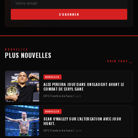
S'ABONNER
NOUVELLES
PLUS NOUVELLES
→
VOIR TOUT
NOUVELLES
ALEX PEREIRA JOUE DANS ONSLAUGHT AVANT LE
COMBAT DE CIRYL GANE
UFC
Centre de fans
3 juin
NOUVELLES
SEAN O'MALLEY SUR L'ALTERCATION AVEC JOSH
HOKIT.
UFC
Centre de fans
2 juin