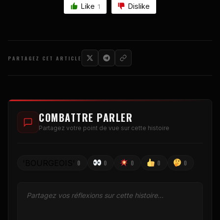
Like
Dislike
1
PARTAGEZ CET ARTICLE
COMBATTRE PARLER
Partagez votre point de vue sur cette histoire
'BOURGEOIS'
0
0
0
0
0