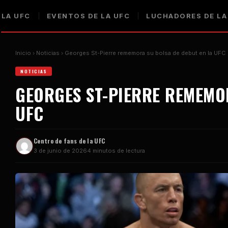
 LA UFC
EVENTOS DE LA UFC
LUCHADORES DE LA
Inicio
Noticias
Georges St-Pierre rememora su bolsa de debut en la UFC
NOTICIAS
GEORGES ST-PIERRE REMEMO
UFC
Centro de fans de la UFC
3 de junio de 2026
4 minutos de lectura