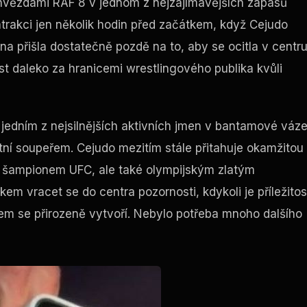
i hvězdami RAF 8 v jednom z nejzajímavějších zápasů
atrakci jen několik hodin před začátkem, když Cejudo
a přišla dostatečně pozdě na to, aby se ocitla v centr
nost daleko za hranicemi wrestlingového publika kvůli
 jedním z nejsilnějších aktivních jmen v bantamové váz
itní soupeřem. Cejudo mezitím stále přitahuje okamžitou
ým šampionem UFC, ale také olympijským zlatým
kem vracet se do centra pozornosti, kdykoli je příležitos
jem se přirozeně vytvoří. Nebylo potřeba mnoho dalšího