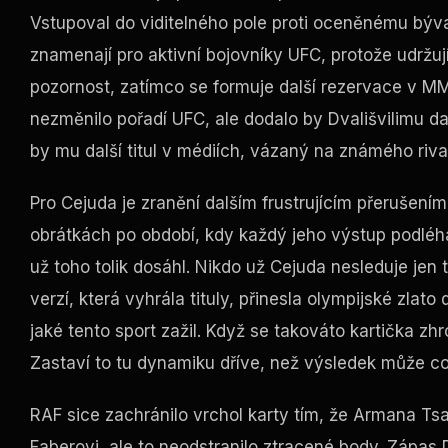
Vstupoval do viditelného pole proti oceněnému býv
znamenají pro aktivní bojovníky UFC, protože udržu
pozornost, zatímco se formuje další rezervace v MM
nezměnilo pořadí UFC, ale dodalo by Dvališvilimu dal
by mu další titul v médiích, vázaný na známého riva
Pro Cejuda je zranění dalším frustrujícím přerušením
obrátkách po období, kdy každý jeho výstup podléhal
už toho tolik dosáhl. Nikdo už Cejuda nesleduje jen
verzí, která vyhrála tituly, přinesla olympijské zla
jaké tento sport zažil. Když se takováto kartička zhr
Zastaví to tu dynamiku dříve, než výsledek může coko
RAF sice zachránilo vrchol karty tím, že Armana Ts
Faberovi, ale to neodstranilo ztracené body. Zápas