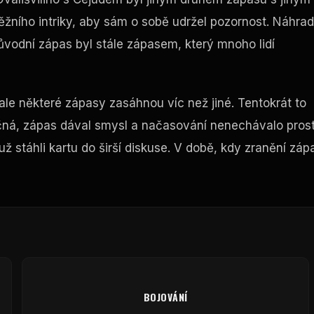
těžního intriky, aby sám o sobě udržel pozornost. Náhra
ůvodní zápas byl stále zápasem, který mnoho lidí
ale některé zápasy zasáhnou víc než jiné. Tentokrát to
čná, zápas dával smysl a načasování nenechávalo pros
už stáhli kartu do širší diskuse. V době, kdy zranění záp
BOJOVÁNÍ