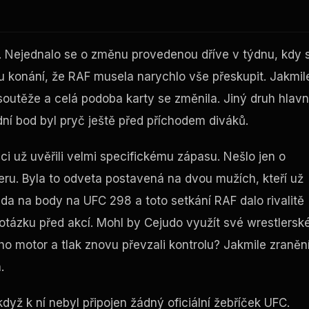
ní. Nejednalo se o změnu provedenou dříve v týdnu, kdy 
atu konání, že RAF musela narychlo vše přeskupit. Jakmil
 soutěže a celá podoba karty se změnila. Jiný druh hlavn
ní bod byl pryč ještě před příchodem diváků.
ci už uvěřili velmi specifickému zápasu. Nešlo jen o
ru. Byla to odveta postavená na dvou mužích, kteří už
ejuda na body na UFC 298 a toto setkání RAF dalo rivalitě
ou otázku před akcí. Mohl by Cejudo využít své wrestlersk
o motor a tlak znovu převzali kontrolu? Jakmile zraněn
.
 když k ní nebyl připojen žádný oficiální žebříček UFC.