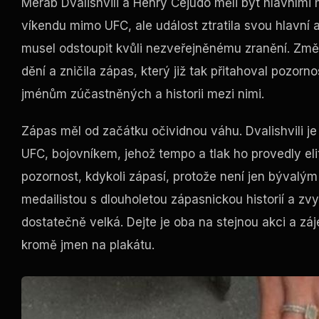
Merab Dvalishvili a Henry Cejudo měli být hlavním
víkendu mimo UFC, ale událost ztratila svou hlavní 
musel odstoupit kvůli nezveřejněnému zranění. Změn
dění a zničila zápas, který již tak přitahoval pozor
jménům zúčastněných a historii mezi nimi.
Zápas měl od začátku očividnou váhu. Dvalishvili je
UFC, bojovníkem, jehož tempo a tlak ho provedly el
pozornost, kdykoli zápasí, protože není jen býval
medailistou s dlouholetou zápasnickou historií a zvy
dostatečně velká. Dejte je oba na stejnou akci a zá
kromě jmen na plakátu.