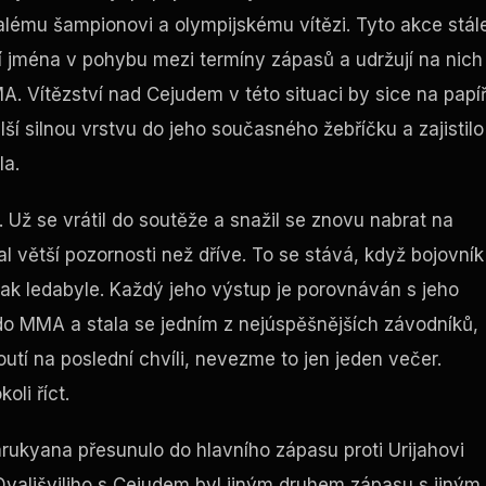
alému šampionovi a olympijskému vítězi. Tyto akce stál
jí jména v pohybu mezi termíny zápasů a udržují na nich
A. Vítězství nad Cejudem v této situaci by sice na papí
ší silnou vrstvu do jeho současného žebříčku a zajistilo
la.
. Už se vrátil do soutěže a snažil se znovu nabrat na
 větší pozornosti než dříve. To se stává, když bojovník
 tak ledabyle. Každý jeho výstup je porovnáván s jeho
to do MMA a stala se jedním z nejúspěšnějších závodníků,
outí na poslední chvíli, nevezme to jen jeden večer.
li říct.
arukyana přesunulo do hlavního zápasu proti Urijahovi
 Dvališviliho s Cejudem byl jiným druhem zápasu s jiným