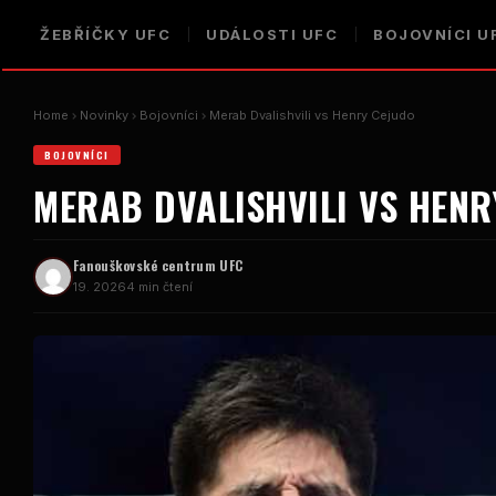
ŽEBŘÍČKY UFC
UDÁLOSTI UFC
BOJOVNÍCI U
Home
Novinky
Bojovníci
Merab Dvalishvili vs Henry Cejudo
BOJOVNÍCI
MERAB DVALISHVILI VS HENR
Fanouškovské centrum UFC
19. 2026
4 min čtení