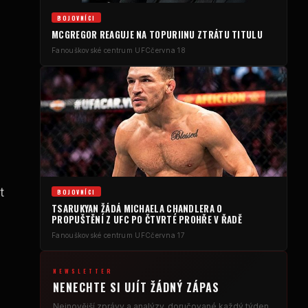
BOJOVNÍCI
MCGREGOR REAGUJE NA TOPURIINU ZTRÁTU TITULU
u
Fanouškovské centrum UFC
června 18
e
t
BOJOVNÍCI
TSARUKYAN ŽÁDÁ MICHAELA CHANDLERA O
PROPUŠTĚNÍ Z UFC PO ČTVRTÉ PROHŘE V ŘADĚ
Fanouškovské centrum UFC
června 17
NEWSLETTER
NENECHTE SI UJÍT ŽÁDNÝ ZÁPAS
Nejnovější zprávy a analýzy, doručované každý týden.