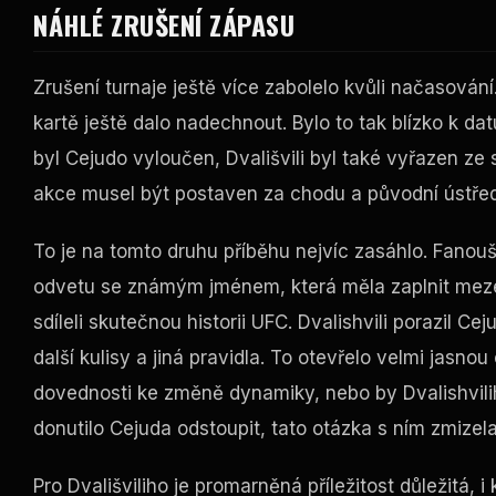
NÁHLÉ ZRUŠENÍ ZÁPASU
Zrušení turnaje ještě více zabolelo kvůli načasová
kartě ještě dalo nadechnout. Bylo to tak blízko k d
byl Cejudo vyloučen, Dvališvili byl také vyřazen ze
akce musel být postaven za chodu a původní ústřed
To je na tomto druhu příběhu nejvíc zasáhlo. Fanouš
odvetu se známým jménem, ​​která měla zaplnit meze
sdíleli skutečnou historii UFC. Dvalishvili porazil C
další kulisy a jiná pravidla. To otevřelo velmi jasn
dovednosti ke změně dynamiky, nebo by Dvalishvilih
donutilo Cejuda odstoupit, tato otázka s ním zmizela
Pro Dvališviliho je promarněná příležitost důležitá, i