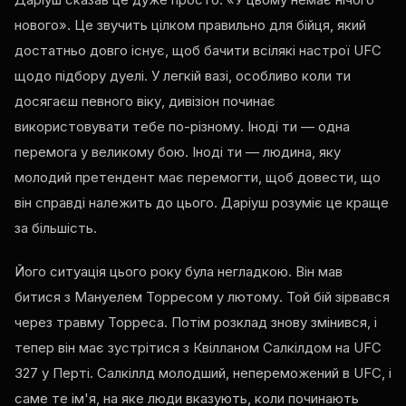
нового». Це звучить цілком правильно для бійця, який
достатньо довго існує, щоб бачити всілякі настрої UFC
щодо підбору дуелі. У легкій вазі, особливо коли ти
досягаєш певного віку, дивізіон починає
використовувати тебе по-різному. Іноді ти — одна
перемога у великому бою. Іноді ти — людина, яку
молодий претендент має перемогти, щоб довести, що
він справді належить до цього. Даріуш розуміє це краще
за більшість.
Його ситуація цього року була негладкою. Він мав
битися з Мануелем Торресом у лютому. Той бій зірвався
через травму Торреса. Потім розклад знову змінився, і
тепер він має зустрітися з Квілланом Салкілдом на UFC
327 у Перті. Салкіллд молодший, непереможений в UFC, і
саме те ім'я, на яке люди вказують, коли починають