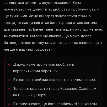
залишатися цілими та неушкодженими. Вони
намагаються не допустити, щоб старі проблеми стали
ще гучнішими. Якщо він зараз почувається фізично
краще, то наступний етап його кар'єри стане легшим
для сприйняття. Він не тиняється лише тому, що не знає,
як зупинитися. Він все ще вважає, що може добре
битися, і він все ще звучить як людина, яка вважає, що в
неї ще є над чим працювати.
Даріуш каже, що не має проблем із
перспективами боротьби.
Він назвав такий вид сватовства «нічим новим».
Тепер він має зустрітися з Квілланом Салкіллом
на UFC 327 у Перті.
Він також каже, що його проблеми зі зниженням