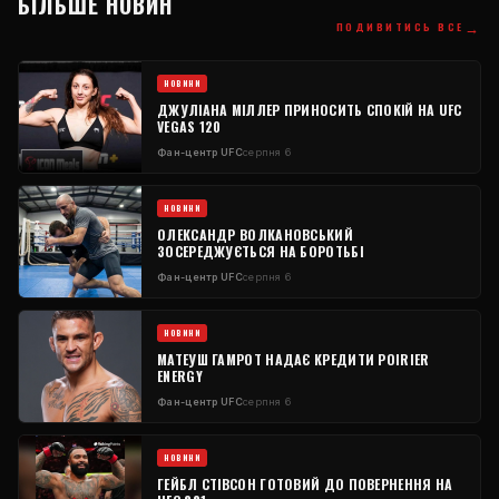
БІЛЬШЕ НОВИН
→
ПОДИВИТИСЬ ВСЕ
НОВИНИ
ДЖУЛІАНА МІЛЛЕР ПРИНОСИТЬ СПОКІЙ НА UFC
VEGAS 120
Фан-центр UFC
серпня 6
НОВИНИ
ОЛЕКСАНДР ВОЛКАНОВСЬКИЙ
ЗОСЕРЕДЖУЄТЬСЯ НА БОРОТЬБІ
Фан-центр UFC
серпня 6
НОВИНИ
МАТЕУШ ГАМРОТ НАДАЄ КРЕДИТИ POIRIER
ENERGY
Фан-центр UFC
серпня 6
НОВИНИ
ГЕЙБЛ СТІВСОН ГОТОВИЙ ДО ПОВЕРНЕННЯ НА