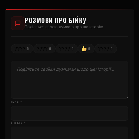
РОЗМОВИ ПРО БІЙКУ
Поділіться своєю думкою про цю історію
????
????
????
????
0
0
0
0
0
ІМ’Я *
E-MAIL *